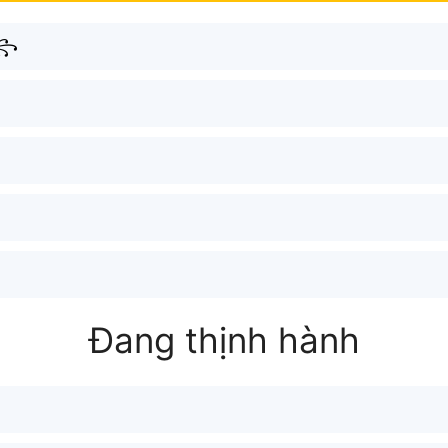
༻꧂
Đang thịnh hành