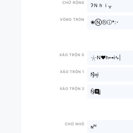
Chữ rộng
ʔＮｈｉᴗ͈
Vòng tròn
❀Ⓝⓗⓘ*:･
Xáo trộn 0
𓇼N♥h⊶i∿|
Xáo trộn 1
N͓̽нi͙
Xáo trộn 2
Ñ̰🅷i̳
Chữ nhỏ
ɴʰⁱ