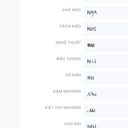
Chữ mốc
Nཏར
Cách điệu
Nꃅꀤ
Nghệ thuật
𝕹𝖍𝖎
Biểu tượng
N♄ί
Cổ điển
𝔑𝔥𝔦
Đậm nghiêng
𝓝𝓱𝓲
Viết tay nghiêng
𝒩𝒽𝒾
Chữ đôi
ℕ𝕙𝕚