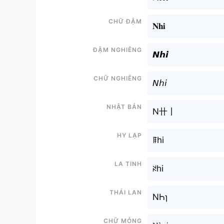
Chữ đậm
𝐍𝐡𝐢
Đậm nghiêng
𝙉𝙝𝙞
Chữ nghiêng
𝘕𝘩𝘪
Nhật bản
N卄丨
Hy lạp
ꁹhi
La tinh
ꋊhi
Thái lan
NҺɿ
Chữ mỏng