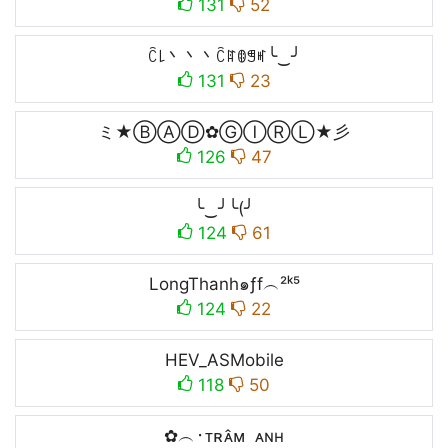
131
52
ꉓ꒒丶丶丶ꉓꍏꂦꁅꎭ╰‿╯
131
23
ミ★ⒷⒶⒹ✿ⒼⒾⓇⓁ★彡
126
47
╰‿╯╰(╯
124
61
LongThanh๑ƒf︵²ᵏ⁵
124
22
HEV_ASMobile
118
50
✿︵‎᛫ᴛʀᴀ̂ᴍ ‎ ᴀɴʜ