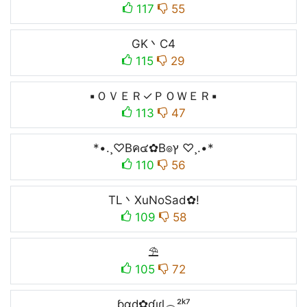
117
55
GK丶C4
115
29
▪ＯＶＥＲ✓ＰＯＷＥＲ▪
113
47
*•.¸♡Bค๔✿B๏ץ ♡¸.•*
110
56
TL丶XuNoSad✿!
109
58
⛱
105
72
ɓɑɖ✿ɠıɾɭ︵²ᵏ⁷