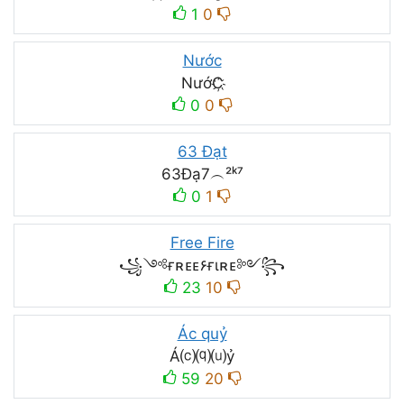
1
0
Nước
NướC҉
0
0
63 Đạt
63Đạ7︵²ᵏ⁷
0
1
Free Fire
꧁༺ғʀᴇᴇ۶ғιʀᴇ༻꧂
23
10
Ác quỷ
Á⒞⒬⒰ỷ
59
20