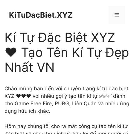
Chuyển
đến
KiTuDacBiet.XYZ
Menu
nội
dung
Kí Tự Đặc Biệt XYZ
❤️ Tạo Tên Kí Tự Đẹp
Nhất VN
Chào mừng bạn đến với chuyên trang kí tự đặc biệt
XYZ ❤️❤️❤️ với nhiều gợi ý tạo tên kí tự ✅✅✅ dành
cho Game Free Fire, PUBG, Liên Quân và nhiều ứng
dụng hữu ích khác.
Hôm nay chúng tôi cho ra mắt công cụ tạo tên kí tự
đặc biệt vô cũng hữu ích và tiện lợi để mọi người có