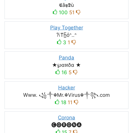
𝕮â𝖞𝕯ù
100
51
Play Together
𐙚T͛h̲̅ỏᐢ..ᐢ
3
1
Panda
★℘αทðα ★
16
5
Hacker
Www. ꧁༒☬Mr.☬Virus☬༒꧂.com
18
11
Corona
🅒🅞🅡🅞🅝🅐
15
7