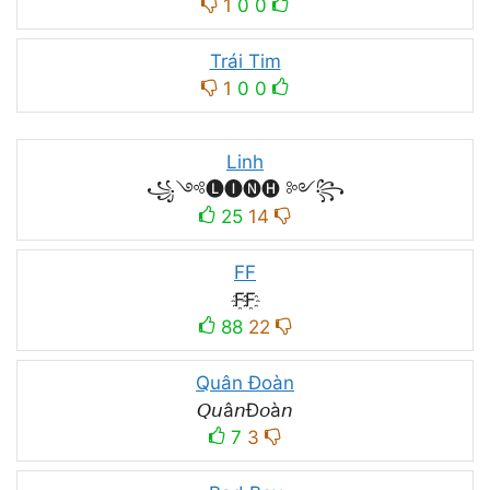
1
0
0
Trái Tim
1
0
0
Linh
꧁༺🅛🅘🅝🅗 ༻꧂
25
14
FF
F҈F҈
88
22
Quân Đoàn
𝘘𝘶â𝘯Đ𝘰à𝘯
7
3