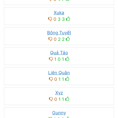
Xuka
0
3
3
Bông Tuyết
0
2
2
Quả Táo
1
0
1
Liên Quân
0
1
1
Xyz
0
1
1
Gunny