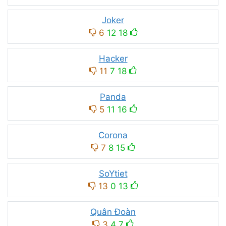
Joker
6
12
18
Hacker
11
7
18
Panda
5
11
16
Corona
7
8
15
SoYtiet
13
0
13
Quân Đoàn
3
4
7