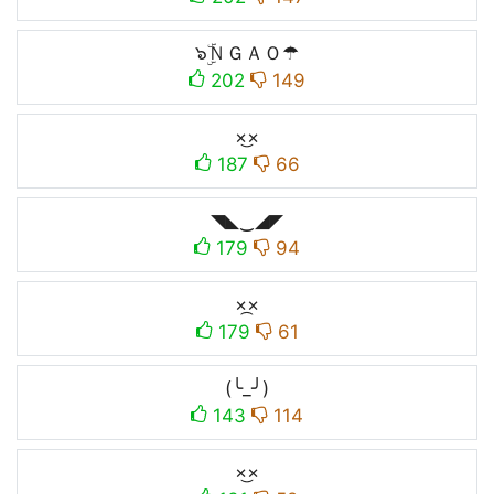
๖ۣۜＮＧＡＯ☂
202
149
×͜×
187
66
◥◣‿◢◤
179
94
×᷼×
179
61
(╰_╯)
143
114
×͜×