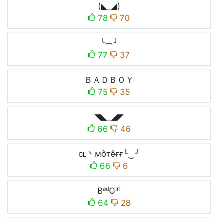
(◣_◢)
78
70
╰︹╯
77
37
ＢＡＤＢＯＹ
75
35
◥◣_◢◤
66
46
cʟ丶мôтêғғ╰‿╯
66
6
BᵃᵈGⁱʳˡ
64
28