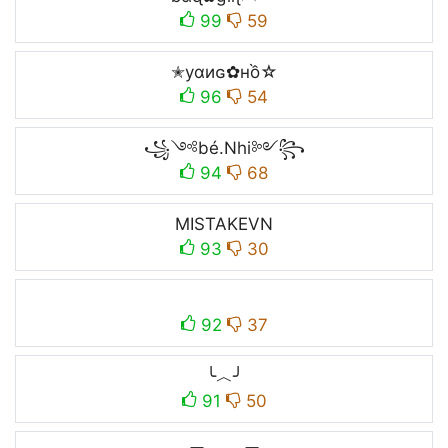
99
59
✭уαиɢ✿нồ☆
96
54
꧁༺bé.Nhi༻꧂
94
68
MISTAKEㅤVN
93
30
92
37
╰︿╯
91
50