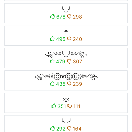
╰‿╯
678
298
☂
495
240
꧁༺╰‿╯༻꧂
479
307
꧁༺ÁⒸ❦ⓆⓊỷ༻꧂
435
239
×͜×
351
111
╰︵╯
292
164