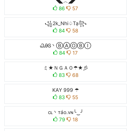
◥◣︿◢◤
86
57
꧁2k_Nhi♤Tạ꧂
84
58
ᏇᎯᎶ丶ⒷⒶⓄⒷⒾ
84
17
ミ★ＮＧＡＯ☂★彡
83
68
KAY 999 ☂
83
55
cʟ丶тáo.vɴ╰‿╯
79
18