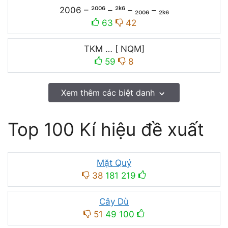
2006 – ²⁰⁰⁶ – ²ᵏ⁶ – ₂₀₀₆ – ₂ₖ₆
63
42
TKM … [ NQM]
59
8
Xem thêm các biệt danh
Top 100 Kí hiệu đề xuất
Mặt Quỷ
38
181
219
Cây Dù
51
49
100