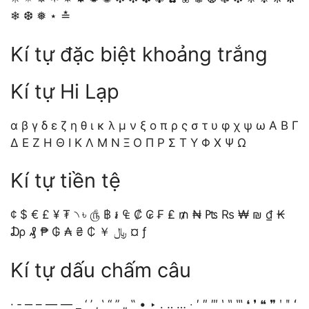
❄ ❆ ❅ ⋆ ≛
Kí tự đặc biệt khoảng trắng
Kí tự Hi Lạp
α β γ δ ε ζ η θ ι κ λ μ ν ξ ο π ρ ς σ τ υ φ χ ψ ω Α Β Γ
Δ Ε Ζ Η Θ Ι Κ Λ Μ Ν Ξ Ο Π Ρ Σ Τ Υ Φ Χ Ψ Ω
Kí tự tiền tệ
¢ $ € £ ¥ ₮ ৲ ৳ ௹ ฿ ៛ ₠ ₡ ₢ ₣ ₤ ₥ ₦ ₧ ₨ ₩ ₪ ₫ ₭
₯ ₰ ₱ ₲ ₳ ₴ ₵ ￥ ﷼ ¤ ƒ
Kí tự dấu chấm câu
· ‑ ‒ – — ― ‗ ‘ ’ ‚ ‛ “ ” „ ‟ • ‣ ․ ‥ … ‧ ′ ″ ‴ ‵ ‶ ‷ ❛ ❜ ❝ ❞ ʹ ʺ ʻ