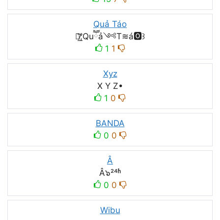
Quả Táo
ᩚ̸͟͞;Quཽả༺T≋á🅾꒱
1
1
Xyz
X Y Z•
1
0
BANDA
0
0
Â
Â๖²⁴ʱ
0
0
Wibu