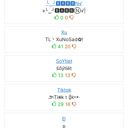
╰‿╯🅱🅰🅱🅱N√
။‌‌‌‌‌╰‿╯🅱🅰🅱🅱Ⓝ√|
0
0
Xu
TL丶XuNoSad✿!
41
20
SoYtiet
śőýtíét
13
13
Tiktok
౨ৎTi⨳k̴ｔo̥ͦk⊶‧
29
16
Đ
ᴅ