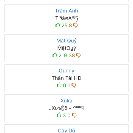
Trâm Anh
TཞâฅAསཏ
25
8
Mặt Quỷ
ḾặtQ͛ṳ̮ỷ
219
38
Gunny
Thần Tài HD
0
1
Xuka
｡Xυ๖ۣۜKᾰ︵²⁰⁰⁰☟
3
0
Cây Dù