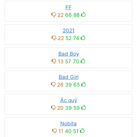
FF
22
66
88
2021
22
52
74
Bad Boy
13
57
70
Bad Girl
26
39
65
Ác quỷ
20
39
59
Nobita
11
40
51