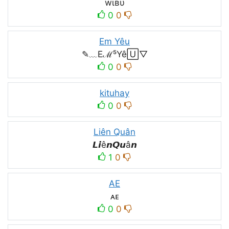
wιвυ
0
0
Em Yêu
✎﹏Eℳ⁵Yê🅄▽
0
0
kituhay
0
0
Liên Quân
𝙇𝙞ê𝙣𝙌𝙪â𝙣
1
0
AE
ᴀᴇ
0
0