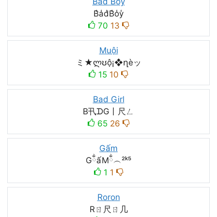
Bad Boy
B̾a̾d̾B̾o̾y̾
70
13
Muội
ミ★ლʊộ¡❖ղèッ
15
10
Bad Girl
B卂ᗪG丨尺ㄥ
65
26
Gấm
GྂấMྂ︵²ᵏ⁵
1
1
Roron
Rㄖ尺ㄖ几