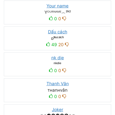
Your name
Yᴼᵁᴿᴺᴬᴹᴱ︵²ᵏ²
0
0
Dấu cách
ᴅᵃ̂́ᵘㅤᶜᵃ́ᶜʰ
49
20
nk die
ⁿᵏᵈⁱᵉ
0
0
Thanh Vân
тнanнvân
0
0
Joker