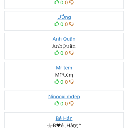
0
0
ƯÔng
0
0
Anh Quân
𝙰𝚗𝚑𝚀𝚞â𝚗
0
0
Mr tem
MՐ੮૯ɱ
0
0
Ninooxinhdep
0
0
Bé Hân
𓇼B♥éﮩH̝ân҈ﮩ͡°