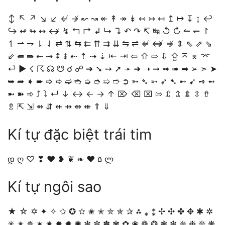
↕ ↖ ↗ ↘ ↙ ↚ ↛ ↜ ↝ ↞ ↟ ↠ ↡ ↢ ↣ ↤ ↥ ↦ ↧ ↨ ↩
↪ ↫ ↬ ↭ ↮ ↯ ↰ ↱ ↲ ↳ ↴ ↶ ↷ ↸ ↹ ↺ ↻ ↼ ↽ ↾
↿ ⇀ ⇁ ⇂ ⇃ ⇄ ⇅ ⇆ ⇇ ⇈ ⇉ ⇊ ⇋ ⇌ ⇍ ⇎ ⇏ ⇕ ⇖ ⇗ ⇘
⇙ ⇚ ⇛ ⇜ ⇝ ⇞ ⇟ ⇠ ⇡ ⇢ ⇣ ⇤ ⇥ ⇦ ⇧ ⇨ ⇩ ⇪ ⌅ ⌆ ⌤
⏎ ▶ ☇ ☈ ☊ ☋ ☌ ☍ ➔ ➘ ➙ ➚ ➛ ➜ ➝ ➞ ➟ ➠ ➡ ➢ ➣ ➤
➥ ➦ ➧ ➨ ➩ ➪ ➫ ➬ ➭ ➮ ➯ ➱ ➲ ➳ ➴ ➵ ➶ ➷ ➸ ➹ ➺ ➻
➼ ➽ ➾ ⤴ ⤵ ↵ ↓ ↔ ← → ↑ ⌦ ⌫ ⌧ ⇰ ⇫ ⇬ ⇭ ⇳ ⇮
⇯ ⇱ ⇲ ⇴ ⇵ ⇷ ⇸ ⇹ ⇺ ⇑ ⇓
Kí tự đặc biệt trái tim
დ ღ ♡ ❣ ❤ ❥ ❦ ❧ ♥ ۵ ლ
Kí tự ngôi sao
★ ☆ ✡ ✦ ✧ ✩ ✪ ✫ ✬ ✭ ✮ ✯ ✰ ⁂ ⁎ ⁑ ✢ ✣ ✤ ✥ ✱ ✲
✳ ✴ ✵ ✶ ✷ ✸ ✹ ✺ ✻ ✼ ✽ ✾ ✿ ❀ ❁ ❂ ❃ ❇ ❈ ❉ ❊ ❋