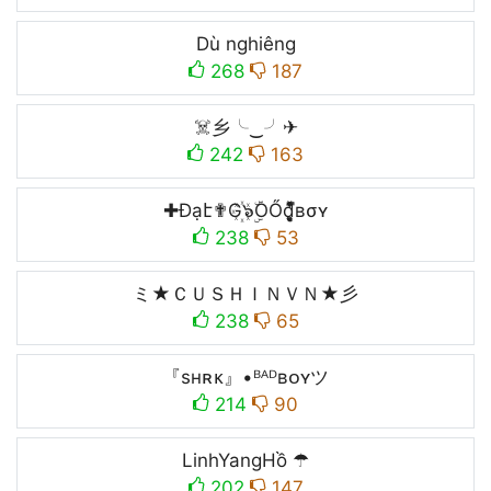
Dù nghiêng
268
187
☠️乡╰‿╯✈
242
163
✚Đạէ✟G꙰๖ۣۜOŐd̥̝̮͙͈͂̐̇ͮ̏̔̀̚ͅвσʏ
238
53
ミ★ＣＵＳＨＩＮＶＮ★彡
238
65
『sʜʀᴋ』•ᴮᴬᴰʙᴏʏツ
214
90
LinhYangHồ ☂
202
147