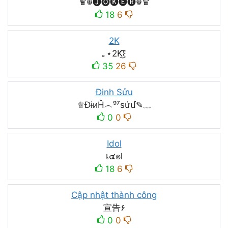
♛☬🅙🅞🅚🅔🅡☬♛
18
6
2K
｡⋆2K͜͡꒰
35
26
Đinh Sửu
♕ĐɨиĤ︵⁹⁷ѕửմ✎﹏
0
0
Idol
เ๔๏l
18
6
Cập nhật thành công
宣告۶
0
0