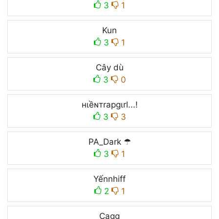
3
1
Kun
3
1
Cây dù
3
0
нιềɴтrapgιrl...!
3
3
PA_Dark ☂
3
1
Yếnnhiㅤff
2
1
Cagg