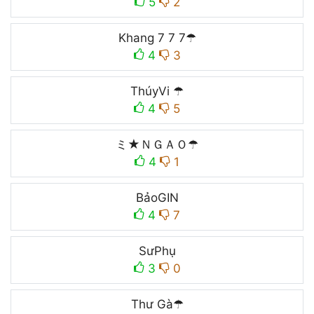
5
2
Khang 7 7 7☂
4
3
ThúyVi ☂
4
5
ミ★ＮＧＡＯ☂
4
1
BảoㅤGIN
4
7
SưPhụ
3
0
Thư Gà☂