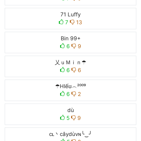
71 Luffy
7
13
Bin 99+
6
9
乂ｕＭｉｎ☂
6
6
☂HIếʊ︵²⁰⁰⁹
6
2
dù
5
9
cʟ丶câydùvɴ╰‿╯