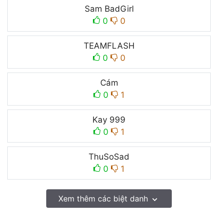
Sam BadGirl
0
0
TEAMFLASH
0
0
Cám
0
1
Kay 999
0
1
ThuSoSad
0
1
Xem thêm các biệt danh