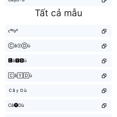
Tất cả mẫu
ᴄᵃ̂ʸᴅᵘ̀
ⒸâⓨⒹù
🅲â🆈🅳ù
🄲â🅈🄳ù
ＣâｙＤù
Câ🅨Dù