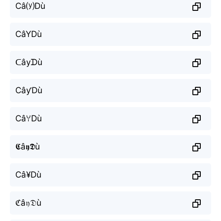
Câ⒴Dù
CâYDù
ᑕâyᗪù
CâƴDù
CâꌩDù
𝕮â𝖞𝕯ù
Câ¥Dù
ℭâ𝔶𝔇ù