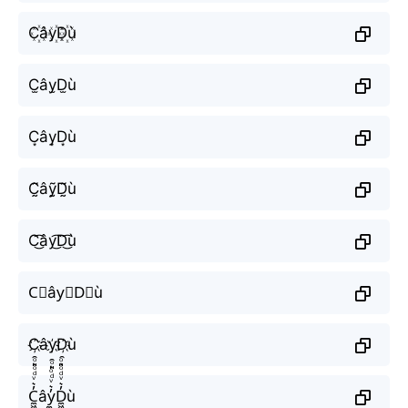
C꙰ây꙰D꙰ù
C̫ây̫D̫ù
C͙ây͙D͙ù
C̰̃âỹ̰D̰̃ù
C͜͡ây͜͡D͜͡ù
C⃟ây⃟D⃟ù
C҉ây҉D҉ù
C̼͖̺̠̰͇̙̓͛ͮͩͦ̎ͦ̑ͅây̼͖̺̠̰͇̙̓͛ͮͩͦ̎ͦ̑ͅD̼͖̺̠̰͇̙̓͛ͮͩͦ̎ͦ̑ͅù