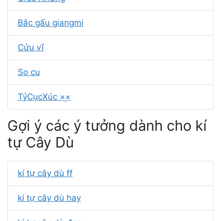
Bắc gấu giangmi
Cửu vĩ
So cu
TỷCụcXúc ×͜×
Gợi ý các ý tưởng dành cho kí
tự Cây Dù
kí tự cây dù ff
kí tự cây dù hay