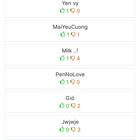
Yen vy
1
0
MaiYeuCuong
1
1
Milk ..!
1
4
PenNoLove
1
0
Gió
0
2
Jwjwje
0
3