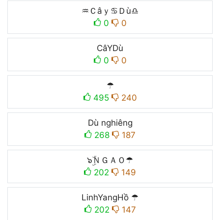
♒︎Ｃâｙ♋︎Ｄù♎︎
0
0
CâYDù
0
0
☂
495
240
Dù nghiêng
268
187
๖ۣۜＮＧＡＯ☂
202
149
LinhYangHồ ☂
202
147