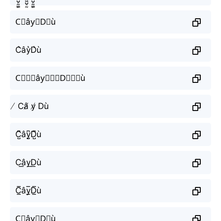
C⃗ây⃗D⃗ù
C͛ây͛D͛ù
C⃒⃒⃒ây⃒⃒⃒D⃒⃒⃒ù
̸ Câ̸ y̸ Dù
C̺͆ây̺͆D̺͆ù
C͟ây͟D͟ù
C̲̅ây̲̅D̲̅ù
C⃣ây⃣D⃣ù