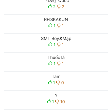
『DG』Quốc
2
2
RFㅤISKAㅤKUN
1
1
SMT Boy✘Mập
1
1
Thuốc lá
1
1
Tâm
1
0
Y
1
10