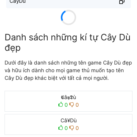
C̐ây̐D̐ù
Danh sách những kí tự Cây Dù
đẹp
Dưới đây là danh sách những tên game Cây Dù đẹp
và hữu ích dành cho mọi game thủ muốn tạo tên
Cây Dù đẹp khác biệt với tất cả mọi người.
𝕮â𝖞𝕯ù
0
0
Câ¥Dù
0
0