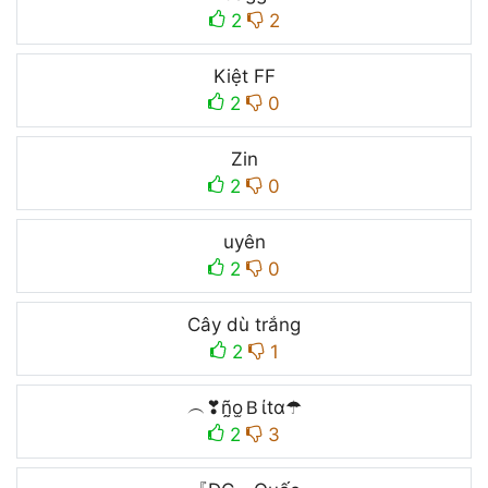
2
2
Kiệt FF
2
0
Zin
2
0
uyên
2
0
Cây dù trắng
2
1
︵❣ñ̰o̫Ｂίtɑ☂
2
3