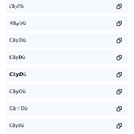
𝓒â𝔂𝓓ù
𝒞â𝓎𝒟ù
ℂâ𝕪𝔻ù
𝐂â𝐲𝐃ù
𝘾â𝙮𝘿ù
𝘊â𝘺𝘋ù
CâㄚDù
ꏸâyꁕù