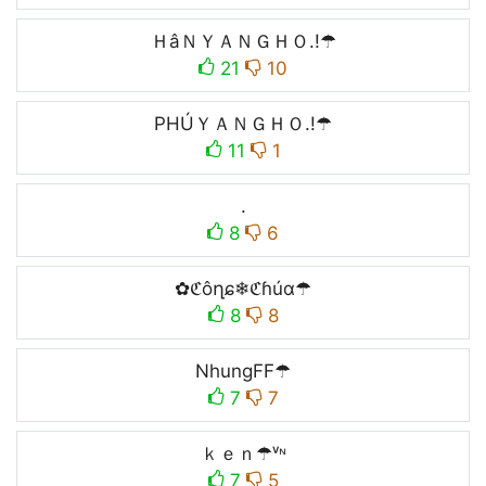
ＨâＮＹＡＮＧＨＯ.!☂
21
10
PHÚＹＡＮＧＨＯ.!☂
11
1
.
8
6
✿ℭôղɕ❄ℭɦúɑ☂
8
8
NhungFF☂
7
7
ｋｅｎ☂ᵛᶰ
7
5