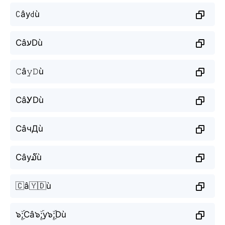
ꉔây꒯ù
CâעDù
𝙲â𝚢𝙳ù
CâᎩDù
СâчДù
Cây໓ù
🇨â🇾🇩ù
๖ۣۜ;Câ๖ۣۜ;y๖ۣۜ;Dù