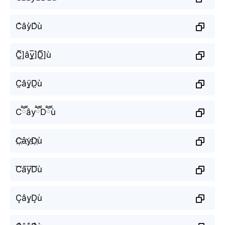
C̾ây̾D̾ù
C̲̅]ây̲̅]D̲̅]ù
C̤̈âÿ̤D̤̈ù
CཽâyཽDཽù
C҉ây҉D҉ù
C⃜ây⃜D⃜ù
C͎ây͎D͎ù