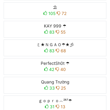
⛱
105
72
KAY 999 ☂
83
55
ミ★ＮＧＡＯ☂★彡
83
68
PerfectSh0t ☂
42
40
Quang Trường
33
25
ｇｏｐｒｏ︵²ᵏ⁷☂
31
13