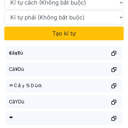
Tạo kí tự
𝕮â𝖞𝕯ù
Câ¥Dù
♒︎Ｃâｙ♋︎Ｄù♎︎
CâYDù
☂