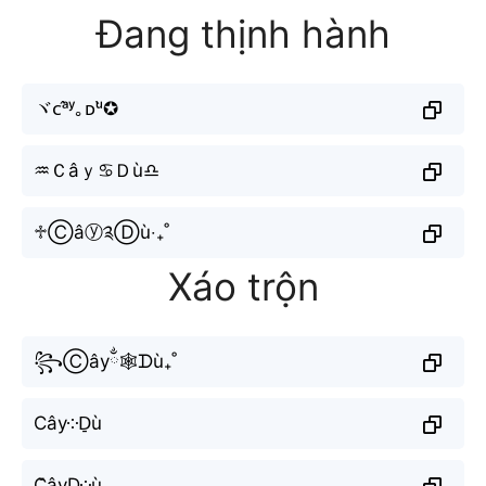
Đang thịnh hành
ヾᴄᵃ̂ʸ｡ᴅᵘ̀✪
♒︎Ｃâｙ♋︎Ｄù♎︎
♱Ⓒâⓨ༉Ⓓù‧₊˚
Xáo trộn
꧂Ⓒâyྂ🕸ᗪù₊˚
Cây༶D̠ù
C̆âyD༶ù