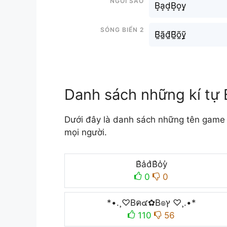
B͙a͙d͙B͙o͙y͙
Sóng biển 2
B̰̃ã̰d̰̃B̰̃õ̰ỹ̰
Danh sách những kí tự
Dưới đây là danh sách những tên game 
mọi người.
B̾a̾d̾B̾o̾y̾
0
0
*•.¸♡Bค๔✿B๏ץ ♡¸.•*
110
56