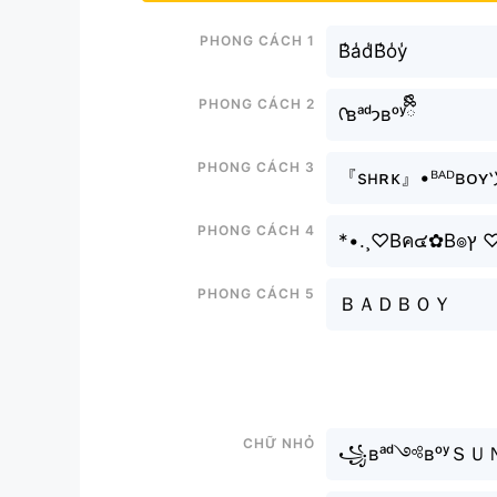
Phong cách 1
B̾a̾d̾B̾o̾y̾
Phong cách 2
ᡣʙᵃᵈ𐭩ʙᵒʸྀིྀི
Phong cách 3
『sʜʀᴋ』•ᴮᴬᴰʙᴏʏ
Phong cách 4
*•.¸♡B
Phong cách 5
ＢＡＤＢＯＹ
Chữ nhỏ
꧁ʙᵃᵈ༺ʙᵒʸＳＵ