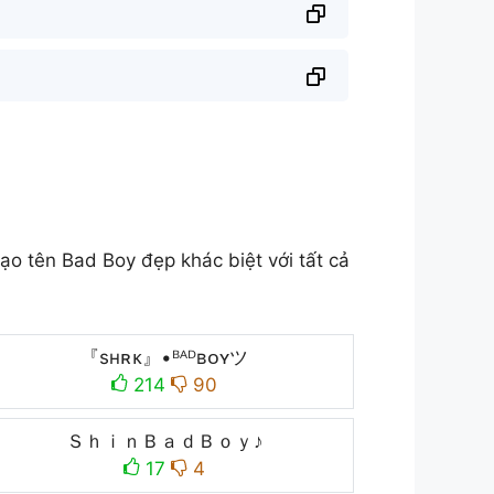
o tên Bad Boy đẹp khác biệt với tất cả
『sʜʀᴋ』•ᴮᴬᴰʙᴏʏツ
214
90
ＳｈｉｎＢａｄＢｏｙ♪
17
4