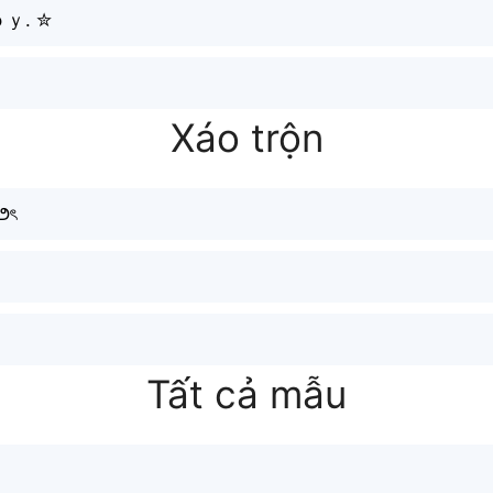
ｏｙ. ✮
Xáo trộn
y౨ৎ
Tất cả mẫu