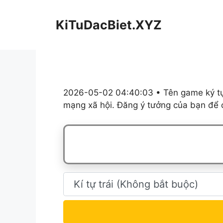
Chuyển
đến
KiTuDacBiet.XYZ
nội
dung
2026-05-02 04:40:03 • Tên game ký tự,
mạng xã hội. Đăng ý tưởng của bạn để c