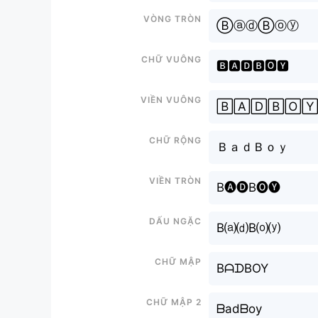
Vòng tròn
ⒷⓐⓓⒷⓞⓨ
Chữ vuông
🅱🅰🅳🅱🅾🆈
Viền vuông
🄱🄰🄳🄱🄾
Chữ rộng
ＢａｄＢｏｙ
Viền tròn
B🅐🅓B🅞🅨
Dấu ngặc
B⒜⒟B⒪⒴
Chữ mập
BᗩᗪBOY
Chữ mập 2
ᗷadᗷoy