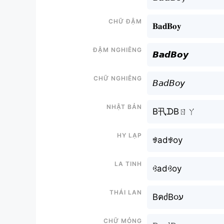
Chữ đậm
𝐁𝐚𝐝𝐁𝐨𝐲
Đậm nghiêng
𝘽𝙖𝙙𝘽𝙤𝙮
Chữ nghiêng
𝘉𝘢𝘥𝘉𝘰𝘺
Nhật bản
B卂ᗪBㄖㄚ
Hy lạp
ꃃadꃃoy
La tinh
ꃳadꃳoy
Thái lan
BคძB૦ע
Chữ mỏng