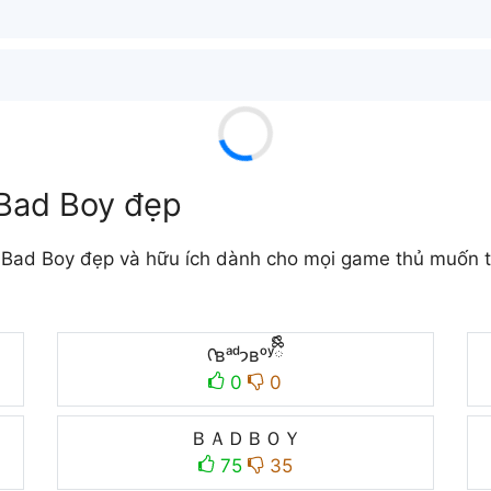
 Bad Boy đẹp
Bad Boy đẹp và hữu ích dành cho mọi game thủ muốn tạ
ᡣʙᵃᵈ𐭩ʙᵒʸྀིྀི
0
0
ＢＡＤＢＯＹ
75
35