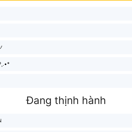
ツ
ค๔✿B๏ץ ♡¸.•*
Đang thịnh hành
Ｎ