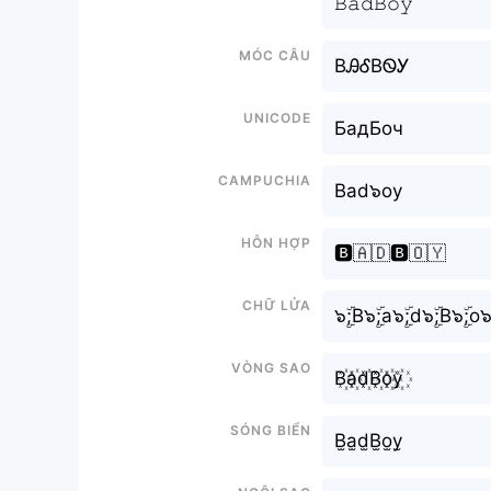
𝙱𝚊𝚍𝙱𝚘𝚢
Móc câu
BᎯᎴBᏫᎩ
Unicode
БадБоч
Campuchia
Bad๖oy
Hỗn hợp
🅱️🇦🇩🅱️🇴🇾
Chữ Lửa
๖ۣۜ;B๖ۣۜ;a๖ۣۜ;d๖ۣۜ;B๖ۣۜ;o๖ۣ
Vòng sao
B꙰a꙰d꙰B꙰o꙰y꙰
Sóng biển
B̫a̫d̫B̫o̫y̫
Ngôi sao