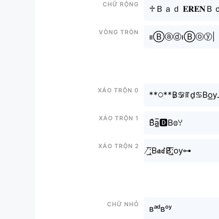
Chữ rộng
♱Ｂａｄ 𝐄𝐑𝐄𝐍Ｂ
Vòng tròn
။‌‌‌‌‌Ⓑⓐⓓ၊Ⓑⓞⓨ|
Xáo trộn 0
**𖧋**B̷♋︎̷ꍏd̠♋︎Bo͟
Xáo trộn 1
B͒a̲̅🅳B𝕠ꌩ
Xáo trộn 2
̸͟͞;B𝖆ꀸB̸̆͟͞;oy⊶
Chữ nhỏ
ʙᵃᵈʙᵒʸ