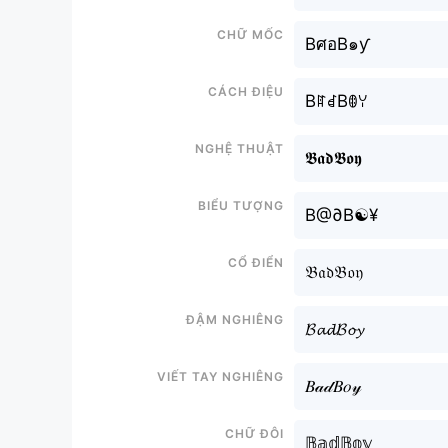
Chữ mốc
BศอB๑ƴ
Cách điệu
BꍏꀸBꂦꌩ
Nghệ thuật
𝕭𝖆𝖉𝕭𝖔𝖞
Biểu tượng
B@∂B☯¥
Cổ điển
𝔅𝔞𝔡𝔅𝔬𝔶
Đậm nghiêng
𝓑𝓪𝓭𝓑𝓸𝔂
Viết tay nghiêng
𝐵𝒶𝒹𝐵𝑜𝓎
Chữ đôi
𝔹𝕒𝕕𝔹𝕠𝕪