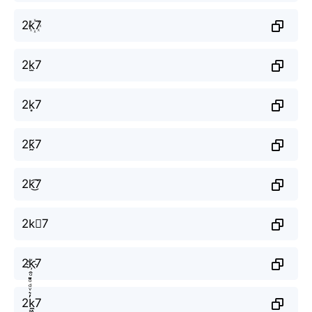
2k꙰7
2k̫7
2k͙7
2k̰̃7
2k͜͡7
2k⃟7
2k҉7
2k̼͖̺̠̰͇̙̓͛ͮͩͦ̎ͦ̑ͅ7