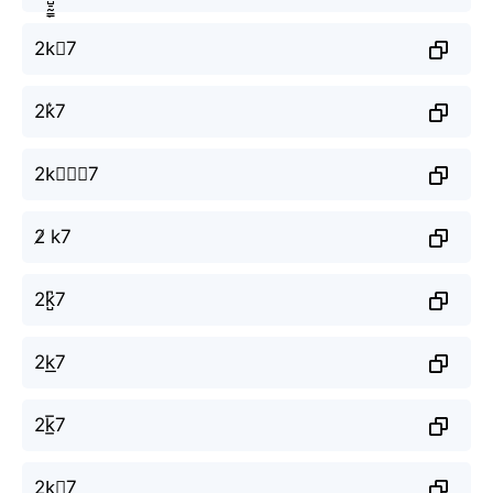
2k⃗7
2k͛7
2k⃒⃒⃒7
2̸ k7
2k̺͆7
2k͟7
2k̲̅7
2k⃣7