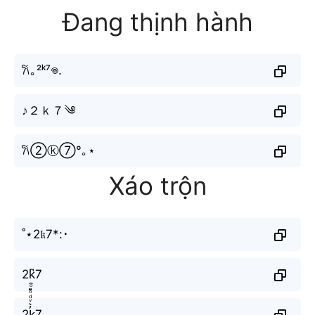
Đang thịnh hành
𐙚｡²ᵏ⁷𖦹.
♪２ｋ７༄
𐙚②ⓚ⑦°｡⋆
Xáo trộn
˚⋆2𝔨7*:･
2k͆7
2k̼͖̺̠̰͇̙̓͛ͮͩͦ̎ͦ̑ͅ7