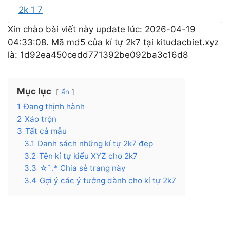
2k 1 7
Xin chào bài viết này update lúc: 2026-04-19
04:33:08. Mã md5 của kí tự 2k7 tại kitudacbiet.xyz
là: 1d92ea450cedd771392be092ba3c16d8
Mục lục
ẩn
1
Đang thịnh hành
2
Xáo trộn
3
Tất cả mẫu
3.1
Danh sách những kí tự 2k7 đẹp
3.2
Tên kí tự kiểu XYZ cho 2k7
3.3
☆ﾟ.* Chia sẻ trang này
3.4
Gợi ý các ý tưởng dành cho kí tự 2k7