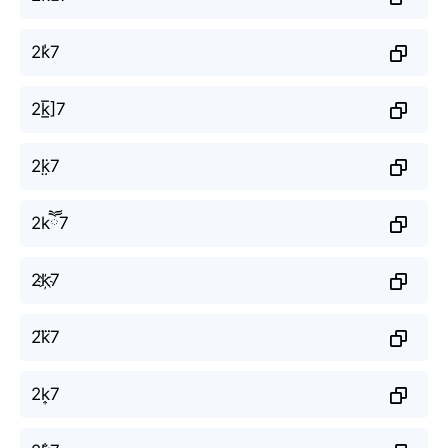
2k̾7
2k̲̅]7
2k̤̈7
2kཽ7
2k҉7
2k⃜7
2k͎7