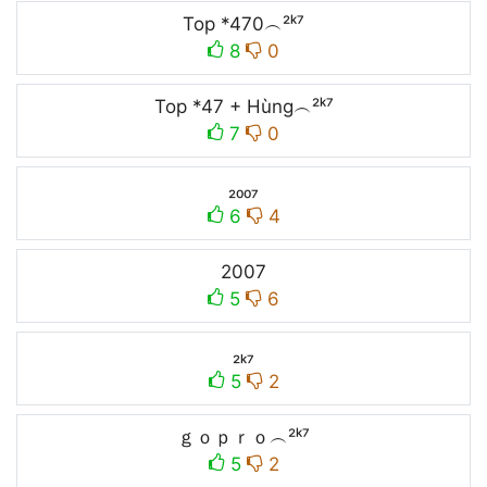
Top *470︵²ᵏ⁷
8
0
Top *47 + Hùng︵²ᵏ⁷
7
0
₂₀₀₇
6
4
2007
5
6
₂ₖ₇
5
2
ｇｏｐｒｏ︵²ᵏ⁷
5
2