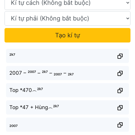
Tạo kí tự
²ᵏ⁷
2007 – ²⁰⁰⁷ – ²ᵏ⁷ – ₂₀₀₇ – ₂ₖ₇
Top *470︵²ᵏ⁷
Top *47 + Hùng︵²ᵏ⁷
₂₀₀₇