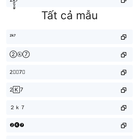
Tất cả mẫu
²ᵏ⁷
②ⓚ⑦
2⃣🅺7⃣
2🄺7
２ｋ７
❷🅚❼