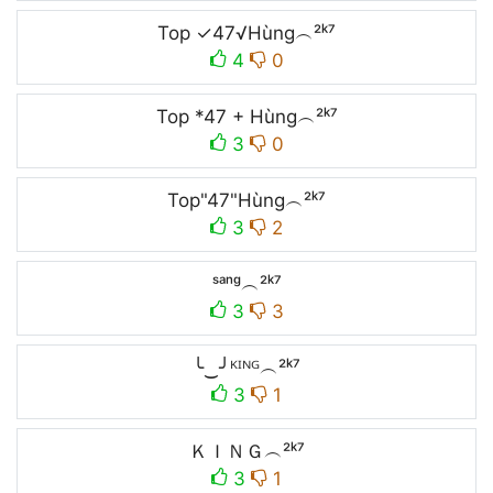
Top ✓47√Hùng︵²ᵏ⁷
4
0
Top *47 + Hùng︵²ᵏ⁷
3
0
Top"47"Hùng︵²ᵏ⁷
3
2
ˢᵃⁿᵍ︵²ᵏ⁷
3
3
╰‿╯ᴷᴵᴺᴳ︵²ᵏ⁷
3
1
ＫＩＮＧ︵²ᵏ⁷
3
1