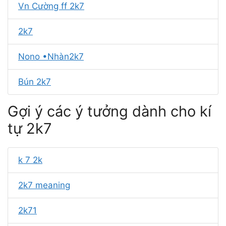
Vn Cường ff 2k7
2k7
Nono •Nhàn2k7
Bún 2k7
Gợi ý các ý tưởng dành cho kí
tự 2k7
k 7 2k
2k7 meaning
2k71