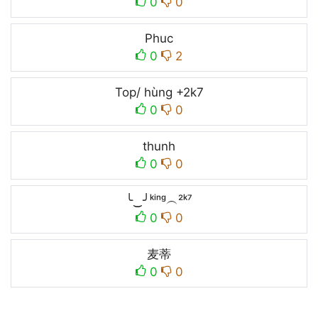
0
0
Phuc
0
2
Top/ hùng +2k7
0
0
thunh
0
0
╰‿╯ᵏⁱⁿᵍ︵²ᵏ⁷
0
0
麦蒂
0
0