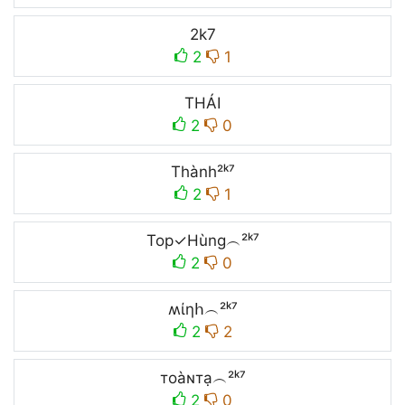
2k7
2
1
THÁI
2
0
Thành²ᵏ⁷
2
1
Top✓Hùng︵²ᵏ⁷
2
0
ʍίηհ︵²ᵏ⁷
2
2
тoàɴтạ︵²ᵏ⁷
2
0