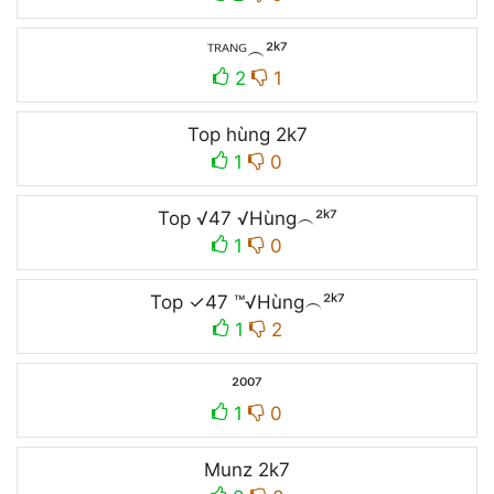
ᵀᴿᴬᴺᴳ︵²ᵏ⁷
2
1
Top hùng 2k7
1
0
Top √47 √Hùng︵²ᵏ⁷
1
0
Top ✓47 ™√Hùng︵²ᵏ⁷
1
2
²⁰⁰⁷
1
0
Munz 2k7