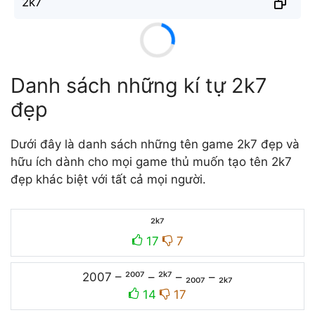
2k̐7
Danh sách những kí tự 2k7
đẹp
Dưới đây là danh sách những tên game 2k7 đẹp và
hữu ích dành cho mọi game thủ muốn tạo tên 2k7
đẹp khác biệt với tất cả mọi người.
²ᵏ⁷
17
7
2007 – ²⁰⁰⁷ – ²ᵏ⁷ – ₂₀₀₇ – ₂ₖ₇
14
17