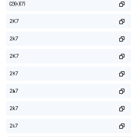
⑵⒦⑺
2K7
2k7
2K7
2ꀘ7
2𝖐7
2ƙ7
2𝔨7