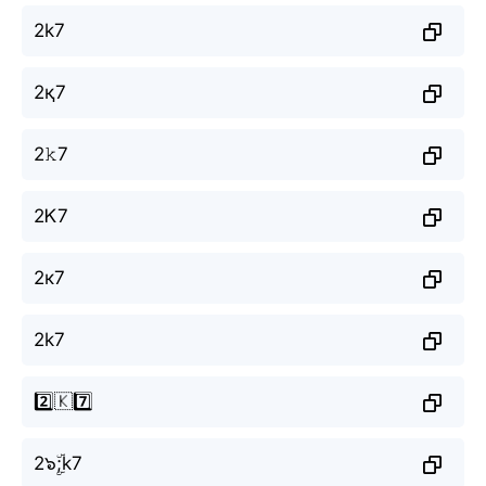
2k7
2қ7
2𝚔7
2Ꮶ7
2к7
2k7
2️⃣🇰7️⃣
2๖ۣۜ;k7