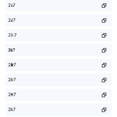
2𝓴7
2𝓀7
𝟚𝕜𝟟
𝟐𝐤𝟕
2𝙠7
2𝘬7
2Ҝ7
2k7