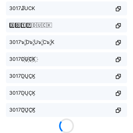
3017໓UCK
3️⃣0️⃣1️⃣7️⃣🇩🇺🇨🇰
3017๖ۣۜ;D๖ۣۜ;U๖ۣۜ;C๖ۣۜ;K
3017D꙰U꙰C꙰K꙰
3017D̫U̫C̫K̫
3017D͙U͙C͙K͙
3017D̰̃Ṵ̃C̰̃K̰̃