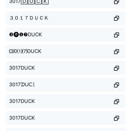
3017🄳🅄🄲🄺
３０１７ＤＵＣＫ
❸⓿❶❼DUCK
⑶0⑴⑺DUCK
3017DUCK
3017ᗪᑌᑕᛕ
3017DUCK
3017DUCK