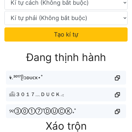
Tạo kí tự
Đang thịnh hành
⚘.³⁰¹⁷ᥫ᭡ᴅᴜᴄᴋ⋆˚
𓊝３０１７﹏ＤＵＣＫ𓂁
୨୧③⓪①⑦˚ⒹⓊⒸⓀ₊˚
Xáo trộn