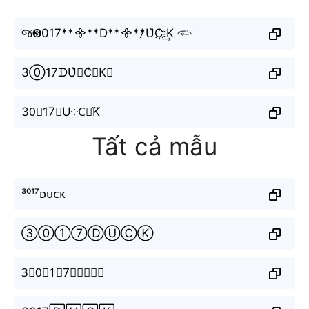
જ❸017**᯽**D**᯽**̷U͛C҉:͢K 𓆟
3⓪17ᗪU͛⦚C͛⦚K⃟
30⃣17𝔻U༶C⃟K⃜
Tất cả mẫu
³⁰¹⁷ᴅᴜᴄᴋ
③⓪①⑦ⒹⓊⒸⓀ
3⃣0⃣1⃣7⃣🅳🆄🅲🅺