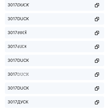
3017𝘋𝘜𝘊𝘒
3017DUCK
3017ꁕꐇꏸꀗ
3017꒯꒤ꉔꀘ
3017DUCK
3017𝙳𝚄𝙲𝙺
3017DUCK
3017ДУСК