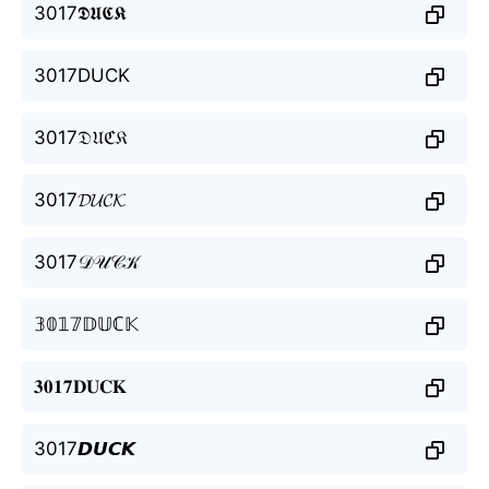
3017𝕯𝖀𝕮𝕶
3017DUCK
3017𝔇𝔘ℭ𝔎
3017𝓓𝓤𝓒𝓚
3017𝒟𝒰𝒞𝒦
𝟛𝟘𝟙𝟟𝔻𝕌ℂ𝕂
𝟑𝟎𝟏𝟕𝐃𝐔𝐂𝐊
3017𝘿𝙐𝘾𝙆