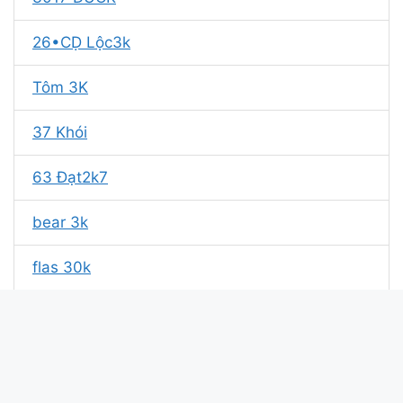
26•CḌ Lộc3k
Tôm 3K
37 Khói
63 Đạt2k7
bear 3k
flas 30k
ken13k
23. 8. k11
136k