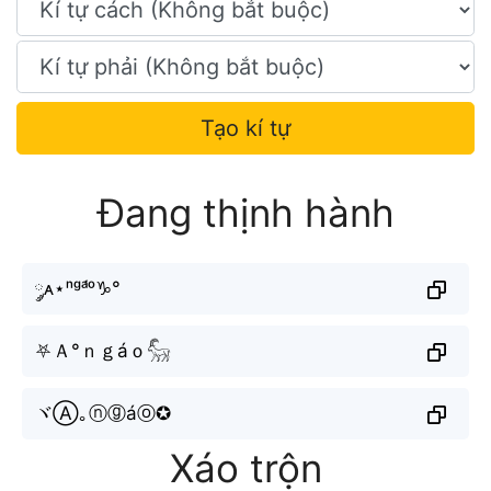
Tạo kí tự
Đang thịnh hành
༘ᴀ⋆ⁿᵍᵃ́ᵒ♑︎°
⛧Ａ°ｎｇáｏ𓃵
ヾⒶ｡ⓝⓖáⓞ✪
Xáo trộn