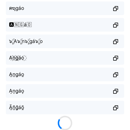
คຖgáo
🅰️🇳🇬á🇴
๖ۣۜ;A๖ۣۜ;n๖ۣۜ;gá๖ۣۜ;o
A꙰n꙰g꙰áo꙰
A̫n̫g̫áo̫
A͙n͙g͙áo͙
Ã̰ñ̰g̰̃áõ̰