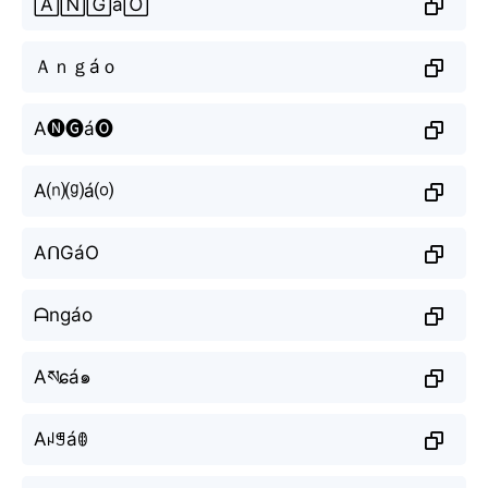
🄰🄽🄶á🄾
Ａｎｇáｏ
A🅝🅖á🅞
A⒩⒢á⒪
AᑎGáO
ᗩngáo
Aསɕá๑
Aꈤꁅáꂦ