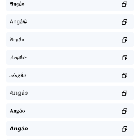
𝕬𝖓𝖌á𝖔
Angá☯
𝔄𝔫𝔤á𝔬
𝓐𝓷𝓰á𝓸
𝒜𝓃𝑔á𝑜
𝔸𝕟𝕘á𝕠
𝐀𝐧𝐠á𝐨
𝘼𝙣𝙜á𝙤