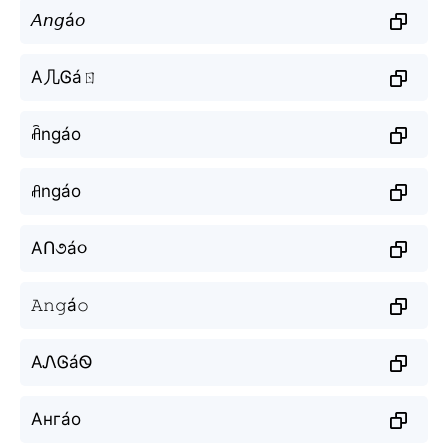
𝘈𝘯𝘨á𝘰
A几Ꮆáㄖ
ꋫngáo
ꋬngáo
AՈ૭á૦
𝙰𝚗𝚐á𝚘
AᏁᎶáᏫ
Ангáо