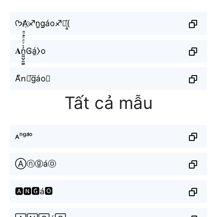
ᡣ𐭩A҉♐︎n͚g̫áo♐︎♐︎͎͍͐(
𝐀n̼͖̺̠̰͇̙̓͛ͮͩͦ̎ͦ̑ͅᎶá̼⧽o
A͆n⃟g⃜áo⋆
Tất cả mẫu
ᴀⁿᵍᵃ́ᵒ
Ⓐⓝⓖáⓞ
🅰🅽🅶á🅾