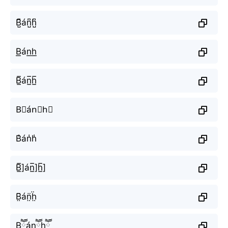
B̺͆án̺͆h̺͆
B͟án͟h͟
B̲̅án̲̅h̲̅
B⃣án⃣h⃣
B̾án̾h̾
B̲̅]án̲̅]h̲̅]
B̤̈án̤̈ḧ̤
Bཽánཽhཽ