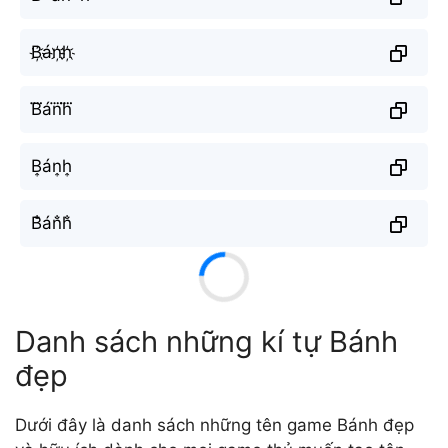
B҉án҉h҉
B⃜án⃜h⃜
B͎án͎h͎
B̐án̐h̐
Danh sách những kí tự Bánh
đẹp
Dưới đây là danh sách những tên game Bánh đẹp