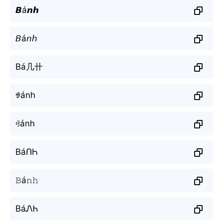
𝘽á𝙣𝙝
𝘉á𝘯𝘩
Bá几卄
ꃃánh
ꃳánh
BáՈҺ
𝙱á𝚗𝚑
BáᏁᏂ