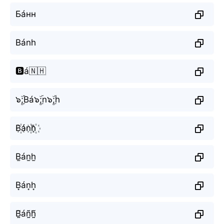
Бáнн
Bánh
🅱️á🇳🇭
๖ۣۜ;Bá๖ۣۜ;n๖ۣۜ;h
B꙰án꙰h꙰
B̫án̫h̫
B͙án͙h͙
B̰̃áñ̰h̰̃