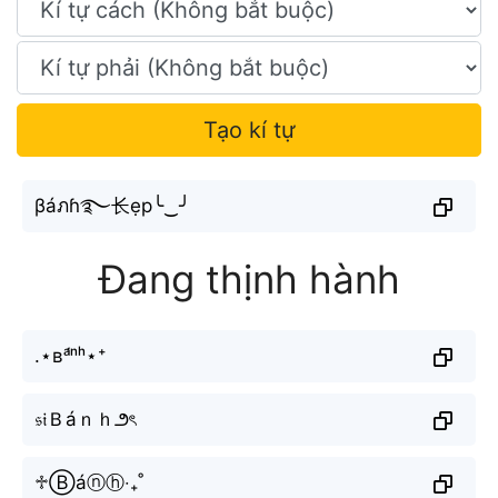
Tạo kí tự
βáภɦ࿐长ẹp╰‿╯
Đang thịnh hành
.⋆ʙᵃ́ⁿʰ⋆⁺
𝔰𝔦Ｂáｎｈ౨ৎ
♱Ⓑáⓝⓗ‧₊˚