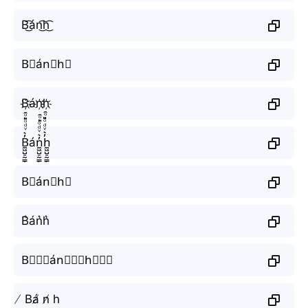
B͜͡án͜͡h͜͡
B⃟án⃟h⃟
B҉án҉h҉
B̼͖̺̠̰͇̙̓͛ͮͩͦ̎ͦ̑ͅán̼͖̺̠̰͇̙̓͛ͮͩͦ̎ͦ̑ͅh̼͖̺̠̰͇̙̓͛ͮͩͦ̎ͦ̑ͅ
B⃗án⃗h⃗
B͛án͛h͛
B⃒⃒⃒án⃒⃒⃒h⃒⃒⃒
̸ Bá̸ n̸ h