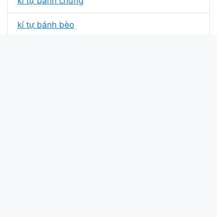
kí tự bánh chưng
kí tự bánh bèo
kí tự bánh quy
kí tự bánh oreo
kí tự cái bánh
kí tự tên bánh bao
kí tự đặc biệt bánh kem
Xin chào bài viết này update lúc: 2026-01-23
14:24:05. Mã md5 của kí tự Bánh tại
kitudacbiet.xyz là:
0593e9d5ae963f6b2428efd0925f0abe