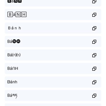
🅱á🅽🅷
🄱á🄽🄷
Ｂáｎｈ
Bá🅝🅗
Bá⒩⒣
Báᑎᕼ
ᗷánh
Báསཏ