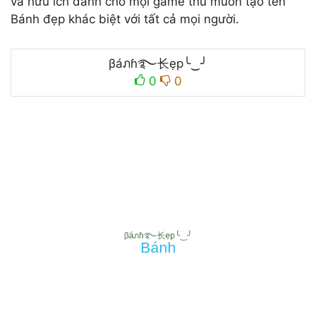
và hữu ích dành cho mọi game thủ muốn tạo tên
Bánh đẹp khác biệt với tất cả mọi người.
βáภɦ࿐长ẹp╰‿╯
0
0