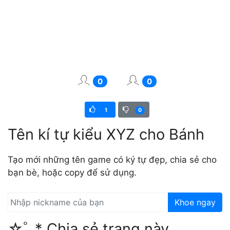
0
0
1
0
Tên kí tự kiểu XYZ cho Bánh
Tạo mới những tên game có ký tự đẹp, chia sẻ cho
bạn bè, hoặc copy để sử dụng.
Khoe ngay
☆ﾟ.* Chia sẻ trang này