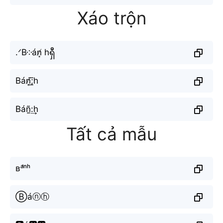
Xáo trộn
.ᐟB༶án̸͙ hရှီ
Bán̸͎͟͞;h
Báñ̰:͢h
Tất cả mẫu
ʙᵃ́ⁿʰ
Ⓑáⓝⓗ