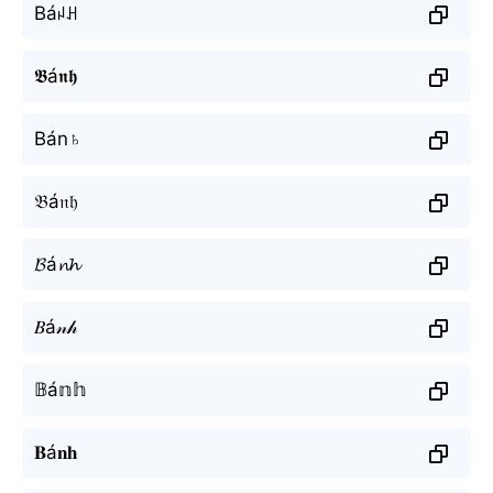
Báꈤꃅ
𝕭á𝖓𝖍
Bán♄
𝔅á𝔫𝔥
𝓑á𝓷𝓱
𝐵á𝓃𝒽
𝔹á𝕟𝕙
𝐁á𝐧𝐡