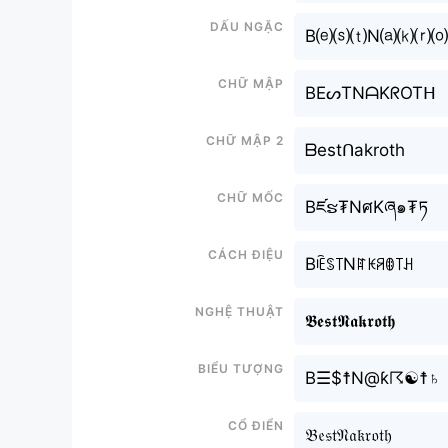
Dấu ngặc
B⒠⒮⒯N⒜⒦⒭
Chữ mập
BEᔕTNᗩKᖇOTᕼ
Chữ mập 2
ᗷestᑎakroth
Chữ mốc
Bཛຮ₮NศKཞ๑₮ཏ
Cách điệu
Bꍟꌗ꓄Nꍏꀘꋪꂦ꓄ꃅ
Nghệ thuật
𝕭𝖊𝖘𝖙𝕹𝖆𝖐𝖗𝖔𝖙𝖍
Biểu tượng
B☰$☨N@ƙ☈☯☨♄
Cổ điển
𝔅𝔢𝔰𝔱𝔑𝔞𝔨𝔯𝔬𝔱𝔥