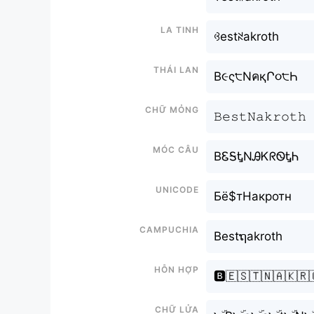
La tinh
ꃳestꋊakroth
Thái lan
B૯ς੮NคқՐ૦੮Һ
Chữ mỏng
𝙱𝚎𝚜𝚝𝙽𝚊𝚔𝚛𝚘𝚝𝚑
Móc câu
BᏋᎦᎿNᎯᏦᖇᏫᎿᏂ
Unicode
Бё$тНакротн
Campuchia
Bestຖakroth
Hỗn hợp
🅱️🇪🇸🇹🇳🇦🇰🇷
Chữ Lửa