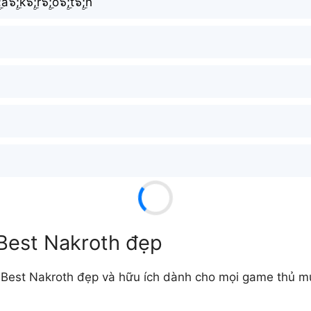
;a๖ۣۜ;k๖ۣۜ;r๖ۣۜ;o๖ۣۜ;t๖ۣۜ;h
 Best Nakroth đẹp
Best Nakroth đẹp và hữu ích dành cho mọi game thủ mu