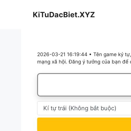
Chuyển
đến
KiTuDacBiet.XYZ
nội
dung
2026-03-21 16:19:44 • Tên game ký tự,
mạng xã hội. Đăng ý tưởng của bạn để c