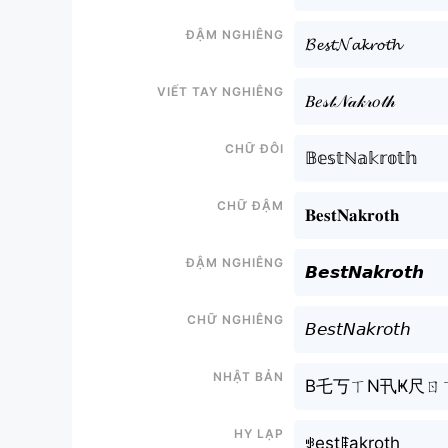
Đậm nghiêng
𝓑𝓮𝓼𝓽𝓝𝓪𝓴𝓻𝓸𝓽𝓱
Viết tay nghiêng
𝐵𝑒𝓈𝓉𝒩𝒶𝓀𝓇𝑜𝓉𝒽
Chữ đôi
𝔹𝕖𝕤𝕥ℕ𝕒𝕜𝕣𝕠𝕥𝕙
Chữ đậm
𝐁𝐞𝐬𝐭𝐍𝐚𝐤𝐫𝐨𝐭𝐡
Đậm nghiêng
𝘽𝙚𝙨𝙩𝙉𝙖𝙠𝙧𝙤𝙩𝙝
Chữ nghiêng
𝘉𝘦𝘴𝘵𝘕𝘢𝘬𝘳𝘰𝘵𝘩
Nhật bản
B乇丂ㄒN卂Ҝ尺ㄖ
Hy lạp
ꃃestꁹakroth