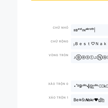
Chữ nhỏ
။‌‌‌‌‌ʙᵉˢᵗ၊ɴᵃᵏʳᵒᵗʰ|
Chữ rộng
₎Ｂｅｓｔ♡Ｎａ
Vòng tròn
♪Ⓑⓔⓢⓣ♫Ⓝⓐ
Xáo trộn 0
⋆˚࿔B̷ᶦᵈᵒᶫ̷e̥ͦs̰̃t͟͟ᶦᵈᵒᶫ𝐍
Xáo trộn 1
Be≋s̐𝔱𝙉ak̶r♥o̤̮t̥ͦh͟