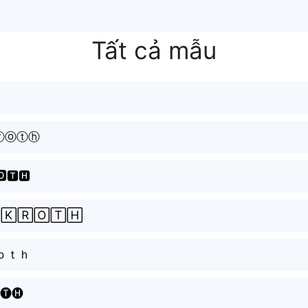
Tất cả mẫu
ⓡⓞⓣⓗ
🅾🆃🅷
🄺🅁🄾🅃🄷
ｏｔｈ
🅣🅗