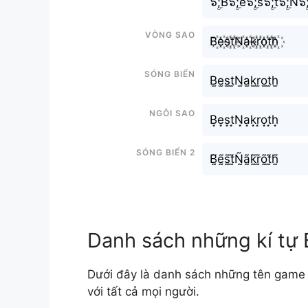
๖ۣۜ;B๖ۣۜ;e๖ۣۜ;s๖ۣۜ;t๖ۣۜ;N๖ۣۜ
Vòng sao
B꙰e꙰s꙰t꙰N꙰a꙰k꙰r꙰o꙰t꙰h꙰
Sóng biển
B̫e̫s̫t̫N̫a̫k̫r̫o̫t̫h̫
Ngôi sao
B͙e͙s͙t͙N͙a͙k͙r͙o͙t͙h͙
Sóng biển 2
B̰̃ḛ̃s̰̃t̰̃Ñ̰ã̰k̰̃r̰̃õ̰t̰̃h̰̃
Danh sách những kí tự
Dưới đây là danh sách những tên game 
với tất cả mọi người.