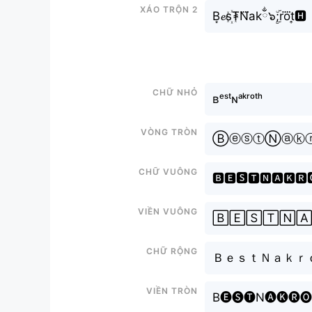
Xáo trộn 2
B͙𝓮s꙰₮N⃜akྂ๖ۣۜ;ro⃜t͎🅷
Chữ nhỏ
ʙᵉˢᵗɴᵃᵏʳᵒᵗʰ
Vòng tròn
ⒷⓔⓢⓣⓃⓐⓚ
Chữ vuông
🅱🅴🆂🆃🅽🅰🅺🆁
Viền vuông
🄱🄴🅂🅃🄽
Chữ rộng
ＢｅｓｔＮａｋｒ
Viền tròn
B🅔🅢🅣N🅐🅚🅡🅞