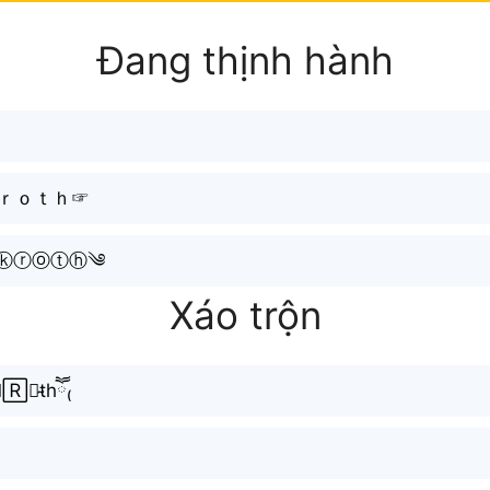
Đang thịnh hành
ｋｒｏｔｈ☞
ⓚⓡⓞⓣⓗ༄
Xáo trộn
𝓪k⃣🅁ｏt̴hཽ₍