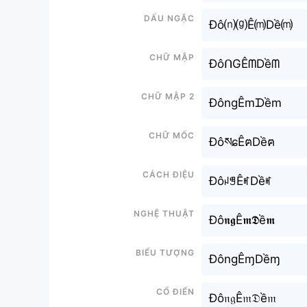
Dấu ngặc
Đô⒩⒢Ê⒨Dề⒨
Chữ mập
ĐôᑎGÊᗰDềᗰ
Chữ mập 2
ĐôngÊmᗪềm
Chữ mốc
ĐôསɕÊฅDềฅ
Cách điệu
ĐôꈤꁅÊꎭDềꎭ
Nghệ thuật
Đô𝖓𝖌Ê𝖒𝕯ề𝖒
Biểu tượng
ĐôngÊɱDềɱ
Cổ điển
Đô𝔫𝔤Ê𝔪𝔇ề𝔪