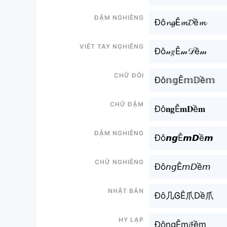
Đậm nghiêng
Đô𝓷𝓰Ê𝓶𝓓ề𝓶
Viết tay nghiêng
Đô𝓃𝑔Ê𝓂𝒟ề𝓂
Chữ đôi
Đô𝕟𝕘Ê𝕞𝔻ề𝕞
Chữ đậm
Đô𝐧𝐠Ê𝐦𝐃ề𝐦
Đậm nghiêng
Đô𝙣𝙜Ê𝙢𝘿ề𝙢
Chữ nghiêng
Đô𝘯𝘨Ê𝘮𝘋ề𝘮
Nhật bản
Đô几ᎶÊ爪Dề爪
Hy lạp
ĐôngÊmꁕềm