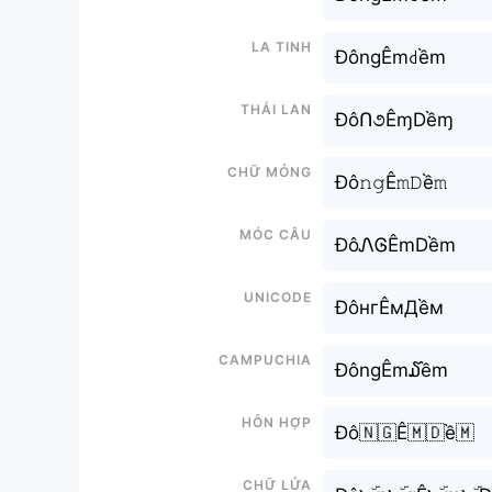
La tinh
ĐôngÊm꒯ềm
Thái lan
ĐôՈ૭ÊɱDềɱ
Chữ mỏng
Đô𝚗𝚐Ê𝚖𝙳ề𝚖
Móc câu
ĐôᏁᎶÊmDềm
Unicode
ĐôнгÊмДềм
Campuchia
ĐôngÊm໓ềm
Hỗn hợp
Đô🇳🇬Ê🇲🇩ề🇲
Chữ Lửa