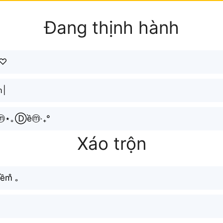
Đang thịnh hành
⊹♡
ｍ|
Êⓜ⋆｡Ⓓềⓜ‧₊°
Xáo trộn
ềm̐ ｡