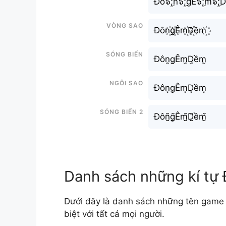
Đô๖ۣۜ;n๖ۣۜ;gÊ๖ۣۜ;m๖ۣۜ;
Vòng sao
Đôn꙰g꙰Êm꙰D꙰ềm꙰
Sóng biển
Đôn̫g̫Êm̫D̫ềm̫
Ngôi sao
Đôn͙g͙Êm͙D͙ềm͙
Sóng biển 2
Đôñ̰g̰̃Êm̰̃D̰̃ềm̰̃
Danh sách những kí t
Dưới đây là danh sách những tên gam
biệt với tất cả mọi người.