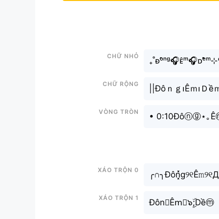
Chữ nhỏ
₊˚ᴆᵒ̂ⁿᵍ🎧ᴇ̂ᵐ🎧ᴅᵉ̂̀ᵐ
Chữ rộng
||Đôｎｇ၊Êｍ၊Ｄề
Vòng tròn
• 0:10Đôⓝⓖ⋆｡
Xáo trộn 0
╭∩╮Đôn͓̽g୨୧Ê𝚖୨୧Д
Xáo trộn 1
Đôn𝖌Êm⃘๖ۣۜ;Dềⓜ