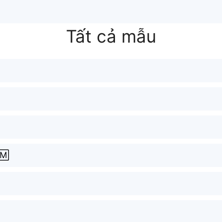
Tất cả mẫu
🄼