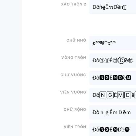
Xáo trộn 2
Đôn͛g̶Ê𝘮D́ềm͜͡
Chữ nhỏ
ᴆᵒ̂ⁿᵍᴇ̂ᵐᴅᵉ̂̀ᵐ
Vòng tròn
ĐôⓝⓖÊⓜⒹềⓜ
Chữ vuông
Đô🅽🅶Ê🅼🅳ề🅼
Viền vuông
Đô🄽🄶Ê🄼🄳ề
Chữ rộng
ĐôｎｇÊｍＤềｍ
Viền tròn
Đô🅝🅖Ê🅜Dề🅜