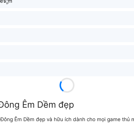
Dề๖ۣۜ;m
ự Đông Êm Dềm đẹp
e Đông Êm Dềm đẹp và hữu ích dành cho mọi game thủ