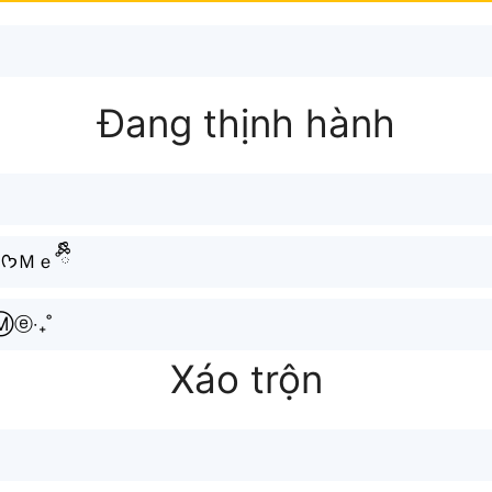
Đang thịnh hành
𐙚｡Ｆｏｌｌｏｗ 𖦹.ᡣ𐭩Ｍｅ˚ྀིྀི
ⓔ‧₊˚
Xáo trộn