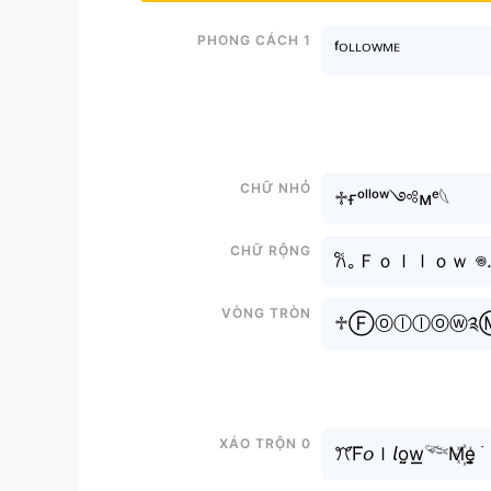
Phong cách 1
ᶠᴼᴸᴸᴼᵂᴹᴱ
Chữ nhỏ
♱ғᵒˡˡᵒʷ༺ᴍᵉ𓆩
Chữ rộng
Vòng tròn
♱Ⓕⓞⓛⓛⓞⓦ༉Ⓜ
Xáo trộn 0
ꔫF⃜𝘰ｌ𝘭o̤̮w͟͟𓆝M꙰e̬̤̯ ࣪