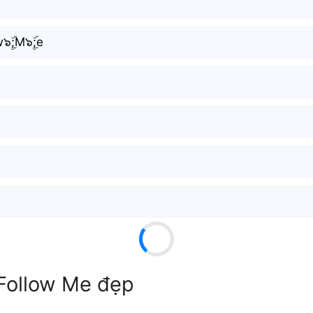
ۜ;w๖ۣۜ;M๖ۣۜ;e
 Follow Me đẹp