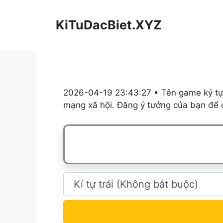
Chuyển
đến
KiTuDacBiet.XYZ
nội
dung
2026-04-19 23:43:27 • Tên game ký tự,
mạng xã hội. Đăng ý tưởng của bạn để c