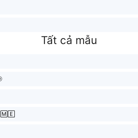
Tất cả mẫu
ⓔ
🄼🄴