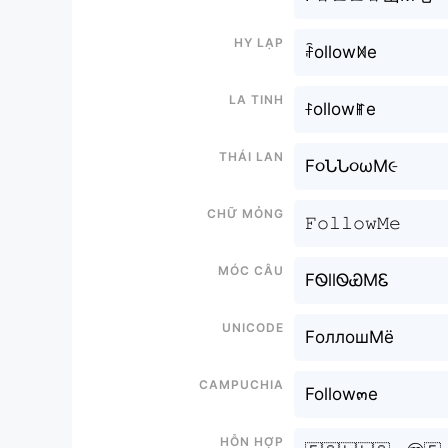
Hy lạp
ꄘollowꁒe
La tinh
ꊰollowꂵe
Thái lan
F૦ՆՆ૦ωM૯
Chữ mỏng
𝙵𝚘𝚕𝚕𝚘𝚠𝙼𝚎
Móc câu
FᏫllᏫᏯMᏋ
Unicode
FоллошМё
Campuchia
Follow๓e
Hỗn hợp