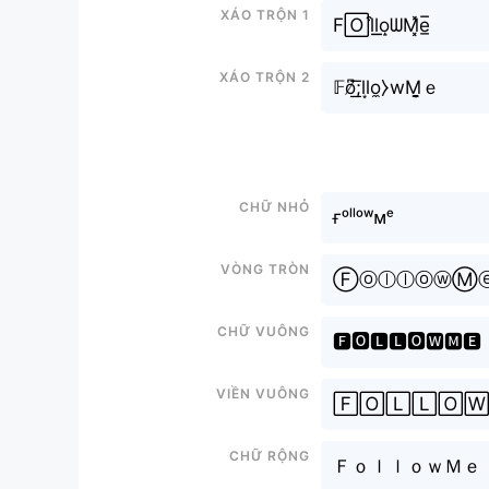
Xáo trộn 1
F🄾l͒l͟͟o̝ᗯM͓̽e̲̅
Xáo trộn 2
𝔽o̸͆͟͞;ll͙o̼⧽wM̬̤̯ｅ
Chữ nhỏ
ғᵒˡˡᵒʷᴍᵉ
Vòng tròn
ⒻⓞⓛⓛⓞⓦⓂ
Chữ vuông
🅵🅾🅻🅻🅾🆆🅼🅴
Viền vuông
🄵🄾🄻🄻🄾
Chữ rộng
ＦｏｌｌｏｗＭｅ