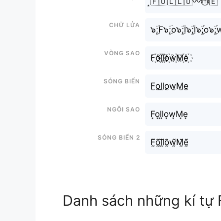
̝🇫🇴🇱🇱🇴〰️ⓜ️🇪
Chữ Lửa
๖ۣۜ;F๖ۣۜ;o๖ۣۜ;l๖ۣۜ;l๖ۣۜ;o๖ۣ
Vòng sao
F꙰o꙰l꙰l꙰o꙰w꙰M꙰e꙰
Sóng biển
F̫o̫l̫l̫o̫w̫M̫e̫
Ngôi sao
F͙o͙l͙l͙o͙w͙M͙e͙
Sóng biển 2
F̰̃õ̰l̰̃l̰̃õ̰w̰̃M̰̃ḛ̃
Danh sách những kí tự