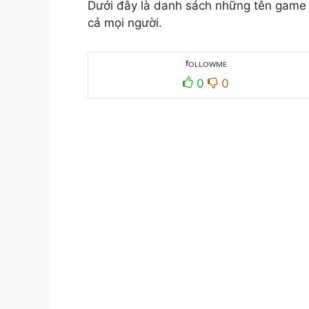
Dưới đây là danh sách những tên game 
cả mọi người.
ᶠᴼᴸᴸᴼᵂᴹᴱ
0
0