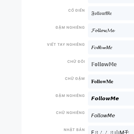
Cổ điển
𝔉𝔬𝔩𝔩𝔬𝔴𝔐𝔢
Đậm nghiêng
𝓕𝓸𝓵𝓵𝓸𝔀𝓜𝓮
Viết tay nghiêng
𝐹𝑜𝓁𝓁𝑜𝓌𝑀𝑒
Chữ đôi
𝔽𝕠𝕝𝕝𝕠𝕨𝕄𝕖
Chữ đậm
𝐅𝐨𝐥𝐥𝐨𝐰𝐌𝐞
Đậm nghiêng
𝙁𝙤𝙡𝙡𝙤𝙬𝙈𝙚
Chữ nghiêng
𝘍𝘰𝘭𝘭𝘰𝘸𝘔𝘦
Nhật bản
Fㄖㄥㄥㄖ山M乇