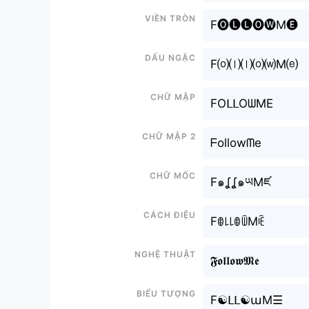
Viền tròn
F🅞🅛🅛🅞🅦M🅔
Dấu ngặc
F⒪⒧⒧⒪⒲M⒠
Chữ mập
FOᒪᒪOᗯME
Chữ mập 2
ᖴollowᗰe
Chữ mốc
F๑ʆʆ๑ཡMཛ
Cách điệu
Fꂦ꒒꒒ꂦꅏMꍟ
Nghệ thuật
𝕱𝖔𝖑𝖑𝖔𝖜𝕸𝖊
Biểu tượng
F☯ᒪᒪ☯աM☰