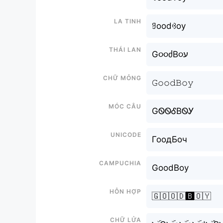
La tinh
ꍌoodꃳoy
Thái lan
G૦૦ძB૦ע
Chữ mỏng
𝙶𝚘𝚘𝚍𝙱𝚘𝚢
Móc câu
GᏫᏫᎴBᏫᎩ
Unicode
ГоодБоч
Campuchia
GoodBoy
Hỗn hợp
🇬🇴🇴🇩🅱️🇴🇾
Chữ Lửa