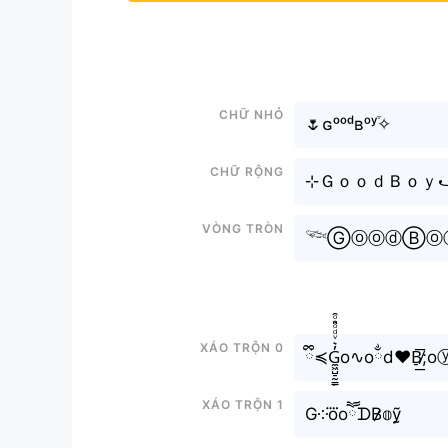
Chữ nhỏ
🌷ɢᵒᵒᵈʙᵒʸ֒✧
Chữ rộng
⊹ＧｏｏｄＢｏｙ
Vòng tròn
𓆝ⒼⓞⓞⓓⒷⓞ
Xáo trộn 0
ྀི≼G̼͖̺̠̰͇̙̓͛ͮͩͦ̎ͦ̑ͅo∿oྂd♥B̸̠͟͞
Xáo trộn 1
G༶o⃜oཽᗪB̷̷𝕠ỹ̰