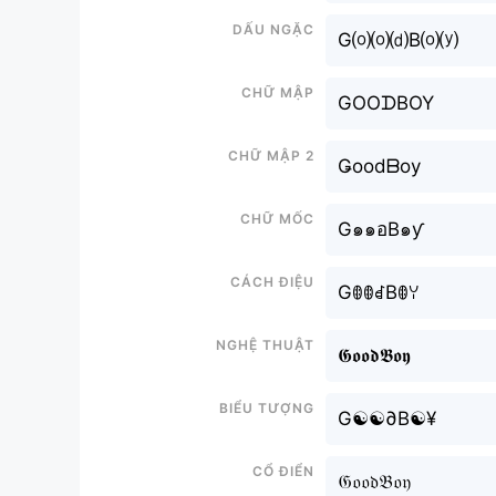
Dấu ngặc
G⒪⒪⒟B⒪⒴
Chữ mập
GOOᗪBOY
Chữ mập 2
Ǥoodᗷoy
Chữ mốc
G๑๑อB๑ƴ
Cách điệu
GꂦꂦꀸBꂦꌩ
Nghệ thuật
𝕲𝖔𝖔𝖉𝕭𝖔𝖞
Biểu tượng
G☯☯∂B☯¥
Cổ điển
𝔊𝔬𝔬𝔡𝔅𝔬𝔶