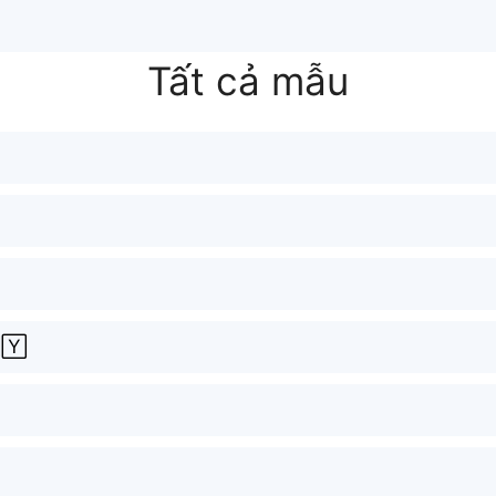
Tất cả mẫu
🅈