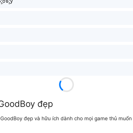
ۣۜ;o๖ۣۜ;y
 GoodBoy đẹp
 GoodBoy đẹp và hữu ích dành cho mọi game thủ muốn t