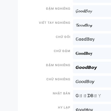
Đậm nghiêng
𝓖𝓸𝓸𝓭𝓑𝓸𝔂
Viết tay nghiêng
𝒢𝑜𝑜𝒹𝐵𝑜𝓎
Chữ đôi
𝔾𝕠𝕠𝕕𝔹𝕠𝕪
Chữ đậm
𝐆𝐨𝐨𝐝𝐁𝐨𝐲
Đậm nghiêng
𝙂𝙤𝙤𝙙𝘽𝙤𝙮
Chữ nghiêng
𝘎𝘰𝘰𝘥𝘉𝘰𝘺
Nhật bản
GㄖㄖᗪBㄖㄚ
Hy lạp
ꁍoodꃃoy