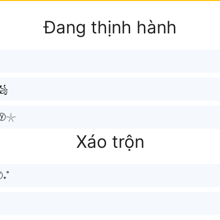
Đang thịnh hành
꧁
ⓨ𓇼
Xáo trộn
;oⓨ₊˚