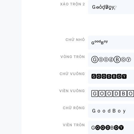
Xáo trộn 2
Ｇ𝐨o͛d͎B̷̷o̬̤̯y༙
Chữ nhỏ
ɢᵒᵒᵈʙᵒʸ
Vòng tròn
ⒼⓞⓞⓓⒷⓞⓨ
Chữ vuông
🅶🅾🅾🅳🅱🅾🆈
Viền vuông
🄶🄾🄾🄳🄱
Chữ rộng
ＧｏｏｄＢｏｙ
Viền tròn
G🅞🅞🅓B🅞🅨