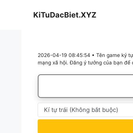
Chuyển
đến
KiTuDacBiet.XYZ
nội
dung
2026-04-19 08:45:54 • Tên game ký tự,
mạng xã hội. Đăng ý tưởng của bạn để c