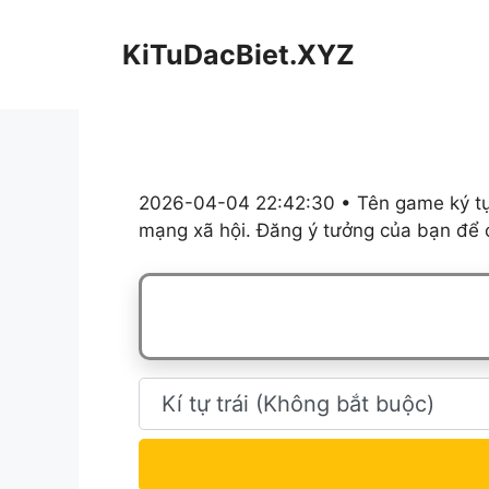
Chuyển
đến
KiTuDacBiet.XYZ
nội
dung
2026-04-04 22:42:30 • Tên game ký tự,
mạng xã hội. Đăng ý tưởng của bạn để c