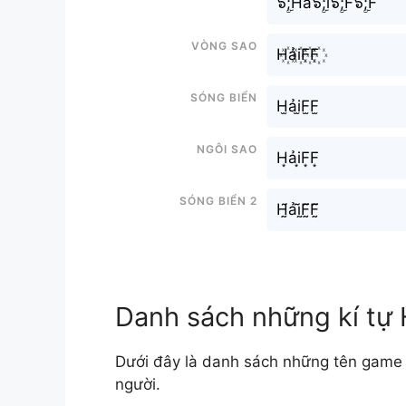
๖ۣۜ;Hả๖ۣۜ;i๖ۣۜ;F๖ۣۜ;F
Vòng sao
H꙰ải꙰F꙰F꙰
Sóng biển
H̫ải̫F̫F̫
Ngôi sao
H͙ải͙F͙F͙
Sóng biển 2
H̰̃ảḭ̃F̰̃F̰̃
Danh sách những kí tự 
Dưới đây là danh sách những tên game 
người.