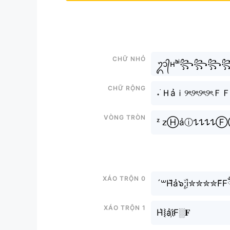
Chữ nhỏ
ᬊ᭄ʜᵃ̉ⁱ꧂꧂꧂꧂
Chữ rộng
Vòng tròn
ᶻ 𝗓Ⓗảⓘ
Xáo trộn 0
´꒳H᷈ả๖ۣۜ;i✮✮✮✮F̆F
Xáo trộn 1
H͛⦚ải҉F░𝐅