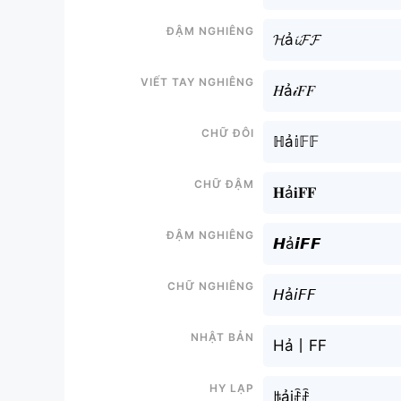
Đậm nghiêng
𝓗ả𝓲𝓕𝓕
Viết tay nghiêng
𝐻ả𝒾𝐹𝐹
Chữ đôi
ℍả𝕚𝔽𝔽
Chữ đậm
𝐇ả𝐢𝐅𝐅
Đậm nghiêng
𝙃ả𝙞𝙁𝙁
Chữ nghiêng
𝘏ả𝘪𝘍𝘍
Nhật bản
Hả丨FF
Hy lạp
ꑛảiꄘꄘ