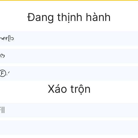
Đang thịnh hành
ғғᥫ᭡
˖ ࣪Ｈảｉ୨ৎ୨ৎ୨ৎ୨ৎＦＦᡣ𐭩
𐰁𐰁𐰁ⒻⒻ.ᐟ
Xáo trộn
ྂ||