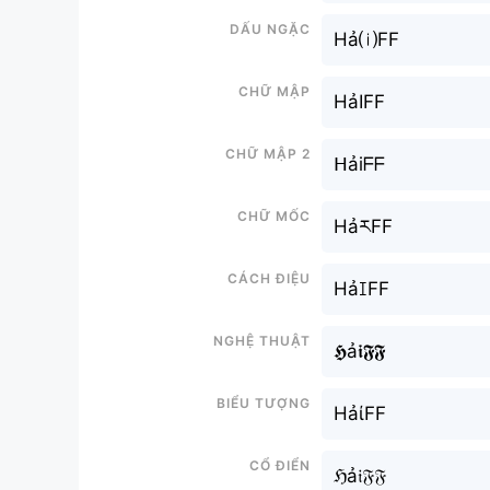
Dấu ngặc
Hả⒤FF
Chữ mập
HảIFF
Chữ mập 2
ᕼảiᖴᖴ
Chữ mốc
HảརFF
Cách điệu
HảꀤFF
Nghệ thuật
𝕳ả𝖎𝕱𝕱
Biểu tượng
HảίFF
Cổ điển
ℌả𝔦𝔉𝔉