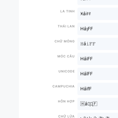
La tinh
ꁝảiꊰꊰ
Thái lan
HảɿFF
Chữ mỏng
𝙷ả𝚒𝙵𝙵
Móc câu
HảiFF
Unicode
НảїFF
Campuchia
HảifF
Hỗn hợp
🇭ả🇮̝🇫̝🇫
Chữ Lửa