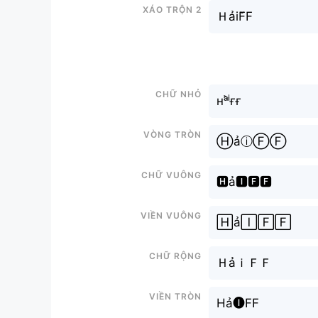
Xáo trộn 2
ＨảiF̆F
Chữ nhỏ
ʜᵃ̉ⁱғғ
Vòng tròn
ⒽảⓘⒻⒻ
Chữ vuông
🅷ả🅸🅵🅵
Viền vuông
🄷ả🄸🄵🄵
Chữ rộng
ＨảｉＦＦ
Viền tròn
Hả🅘FF