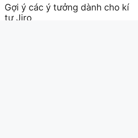
Gợi ý các ý tưởng dành cho kí
tự Jiro
* jirou
korean jiral
💎 🙌 jiro death ball
jiro-k
jiro type soul
Xin chào bài viết này update lúc: 2026-04-02
03:15:57. Mã md5 của kí tự Jiro tại kitudacbiet.xyz
là: 6537c6d242220c171356e4f7d1714750