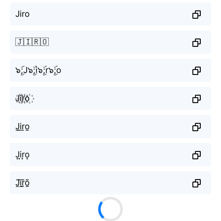
Jiro
🇯🇮🇷🇴
๖ۣۜ;J๖ۣۜ;i๖ۣۜ;r๖ۣۜ;o
J꙰i꙰r꙰o꙰
J̫i̫r̫o̫
J͙i͙r͙o͙
J̰̃ḭ̃r̰̃õ̰