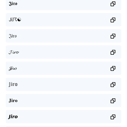
𝕵𝖎𝖗𝖔
Jί☈☯
𝔍𝔦𝔯𝔬
𝓙𝓲𝓻𝓸
𝒥𝒾𝓇𝑜
𝕁𝕚𝕣𝕠
𝐉𝐢𝐫𝐨
𝙅𝙞𝙧𝙤