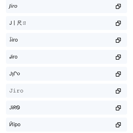
𝘑𝘪𝘳𝘰
J丨尺ㄖ
ꀭiro
꒻iro
JɿՐ૦
𝙹𝚒𝚛𝚘
JiᖇᏫ
Йїро