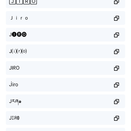
🄹🄸🅁🄾
Ｊｉｒｏ
J🅘🅡🅞
J⒤⒭⒪
JIᖇO
ᒎiro
Jརཞ๑
Jꀤꋪꂦ