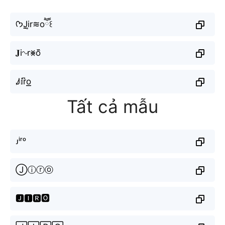
ᡣ𐭩J̤̮i͎r≋oཽ꒰
𝐉i∿r⨳o᷈
J̷𝕚r͆o͟͟
Tất cả mẫu
ᴊⁱʳᵒ
Ⓙⓘⓡⓞ
🅹🅸🆁🅾