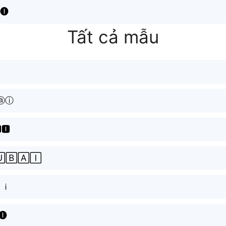
🅘
Tất cả mẫu
ⓐⓘ
🅸
🄱🄰🄸
ａｉ
🅘