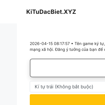
Chuyển
đến
KiTuDacBiet.XYZ
nội
dung
2026-04-15 08:17:57 • Tên game ký tự,
mạng xã hội. Đăng ý tưởng của bạn để c