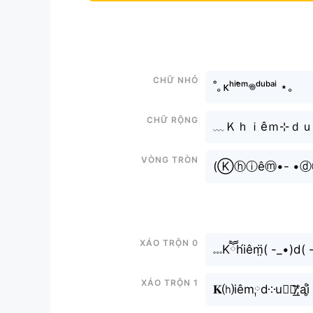
Chữ nhỏ
˚｡ᴋʰⁱᵉ̂ᵐ𖦹ᵈᵘᵇᵃⁱ ⋆｡
Chữ rộng
﹏Ｋｈｉêｍ⊹ｄｕｂ
Vòng tròn
(Ⓚⓗⓘêⓜ•- •
Xáo trộn 0
𓏧Kཽh́iêm̤̈( -_•)d( -
Xáo trộn 1
𝐊⒣iêm༙d༶u⨳ｂ̸͟͞;ai̥ͦ