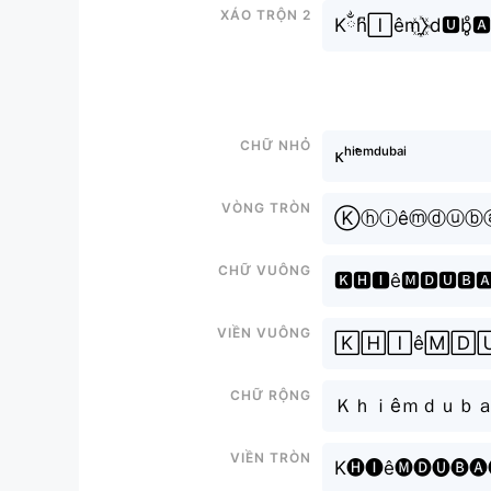
Xáo trộn 2
Kྂh͆🄸êm꙰̼⧽d🆄b̥ͦ
Chữ nhỏ
ᴋʰⁱᵉ̂ᵐᵈᵘᵇᵃⁱ
Vòng tròn
Ⓚⓗⓘêⓜⓓⓤⓑ
Chữ vuông
🅺🅷🅸ê🅼🅳🆄🅱
Viền vuông
🄺🄷🄸ê🄼🄳
Chữ rộng
Ｋｈｉêｍｄｕｂ
Viền tròn
K🅗🅘ê🅜🅓🅤🅑🅐