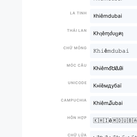
La tinh
ꀘhiêmdubai
Thái lan
KҺɿêɱძυცคɿ
Chữ mỏng
𝙺𝚑𝚒ê𝚖𝚍𝚞𝚋𝚊𝚒
Móc câu
KᏂiêmᎴᏌᏰᎯi
Unicode
Кнїêмдубаї
Campuchia
Khiêm໓ubai
Hỗn hợp
🇰🇭🇮ê🇲🇩🇺🇧
Chữ Lửa