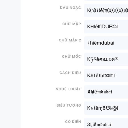
Dấu ngặc
K⒣⒤ê⒨⒟⒰⒝⒜
Chữ mập
KᕼIêᗰᗪᑌᗷᗩI
Chữ mập 2
ᛕhiêmdubai
Chữ mốc
Kཏརêฅอມ๖ศར
Cách điệu
Kꃅꀤêꎭꀸꀎꌃꍏꀤ
Nghệ thuật
𝕶𝖍𝖎ê𝖒𝖉𝖚𝖇𝖆𝖎
Biểu tượng
K♄ίêɱ∂☋♭@ί
Cổ điển
𝔎𝔥𝔦ê𝔪𝔡𝔲𝔟𝔞𝔦