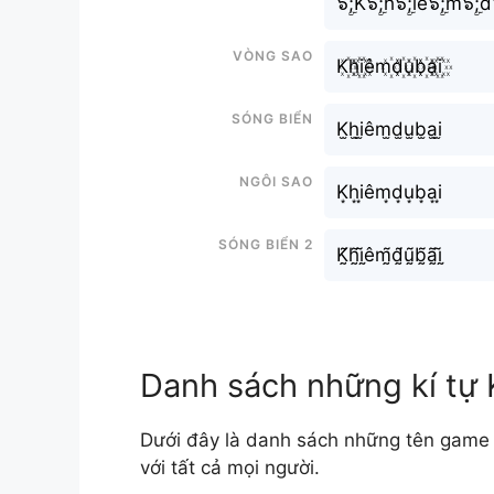
๖ۣۜ;K๖ۣۜ;h๖ۣۜ;iê๖ۣۜ;m๖ۣۜ;d๖
Vòng sao
K꙰h꙰i꙰êm꙰d꙰u꙰b꙰a꙰i꙰
Sóng biển
K̫h̫i̫êm̫d̫u̫b̫a̫i̫
Ngôi sao
K͙h͙i͙êm͙d͙u͙b͙a͙i͙
Sóng biển 2
K̰̃h̰̃ḭ̃êm̰̃d̰̃ṵ̃b̰̃ã̰ḭ̃
Danh sách những kí tự
Dưới đây là danh sách những tên game 
với tất cả mọi người.