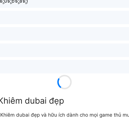
ۣۜ;u๖ۣۜ;b๖ۣۜ;a๖ۣۜ;i
 Khiêm dubai đẹp
Khiêm dubai đẹp và hữu ích dành cho mọi game thủ mu