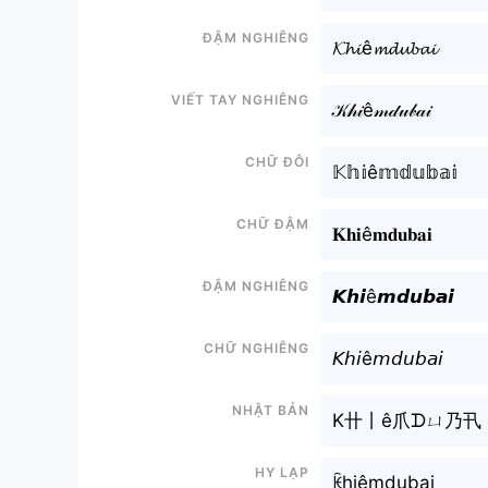
Đậm nghiêng
𝓚𝓱𝓲ê𝓶𝓭𝓾𝓫𝓪𝓲
Viết tay nghiêng
𝒦𝒽𝒾ê𝓂𝒹𝓊𝒷𝒶𝒾
Chữ đôi
𝕂𝕙𝕚ê𝕞𝕕𝕦𝕓𝕒𝕚
Chữ đậm
𝐊𝐡𝐢ê𝐦𝐝𝐮𝐛𝐚𝐢
Đậm nghiêng
𝙆𝙝𝙞ê𝙢𝙙𝙪𝙗𝙖𝙞
Chữ nghiêng
𝘒𝘩𝘪ê𝘮𝘥𝘶𝘣𝘢𝘪
Nhật bản
K卄丨ê爪ᗪㄩ乃卂
Hy lạp
ꀗhiêmdubai