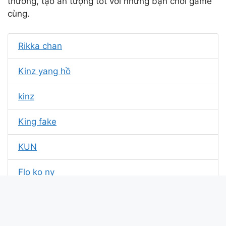
thương, tạo ấn tượng tốt với những bạn chơi game
cùng.
Rikka chan
Kinz yang hồ
kinz
King fake
KUN
Flo ko ny
Duy bắc kinh
Ha trung kiên