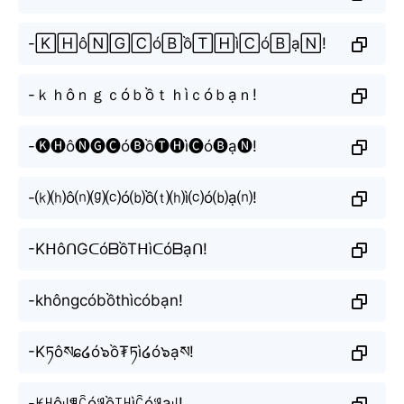
-🄺🄷ô🄽🄶🄲ó🄱ồ🅃🄷ì🄲ó🄱ạ🄽!
-ｋｈôｎｇｃóｂồｔｈìｃóｂạｎ!
-🅚🅗ô🅝🅖🅒ó🅑ồ🅣🅗ì🅒ó🅑ạ🅝!
-⒦⒣ô⒩⒢⒞ó⒝ồ⒯⒣ì⒞ó⒝ạ⒩!
-KᕼôᑎGᑕóᗷồTᕼìᑕóᗷạᑎ!
-khôngcóbồthìcóbạn!
-Kཏôསɕ໒ó๖ồ₮ཏì໒ó๖ạས!
-ꀘꃅôꈤꁅꉓóꌃồ꓄ꃅìꉓóꌃạꈤ!