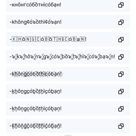
-кнôнгсóбồтнìсóбạн!
-không¢ó๖ồthì¢ó๖ạn!
-🇰🇭ô🇳🇬🇨ó🇧ồ🇹🇭ì🇨ó🇧ạ🇳!
-๖ۣۜ;k๖ۣۜ;hô๖ۣۜ;n๖ۣۜ;g๖ۣۜ;có๖ۣۜ;bồ๖ۣۜ;t๖ۣۜ;hì๖ۣۜ;có๖ۣۜ;bạ๖ۣۜ;n!
-k꙰h꙰ôn꙰g꙰c꙰ób꙰ồt꙰h꙰ìc꙰ób꙰ạn꙰!
-k̫h̫ôn̫g̫c̫ób̫ồt̫h̫ìc̫ób̫ạn̫!
-k͙h͙ôn͙g͙c͙ób͙ồt͙h͙ìc͙ób͙ạn͙!
-k̰̃h̰̃ôñ̰g̰̃c̰̃ób̰̃ồt̰̃h̰̃ìc̰̃ób̰̃ạñ̰!