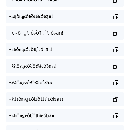
-𝖐𝖍ô𝖓𝖌𝖈ó𝖇ồ𝖙𝖍ì𝖈ó𝖇ạ𝖓!
-ƙ♄ông☾ó♭ồ☨♄ì☾ó♭ạn!
-𝔨𝔥ô𝔫𝔤𝔠ó𝔟ồ𝔱𝔥ì𝔠ó𝔟ạ𝔫!
-𝓴𝓱ô𝓷𝓰𝓬ó𝓫ồ𝓽𝓱ì𝓬ó𝓫ạ𝓷!
-𝓀𝒽ô𝓃𝑔𝒸ó𝒷ồ𝓉𝒽ì𝒸ó𝒷ạ𝓃!
-𝕜𝕙ô𝕟𝕘𝕔ó𝕓ồ𝕥𝕙ì𝕔ó𝕓ạ𝕟!
-𝐤𝐡ô𝐧𝐠𝐜ó𝐛ồ𝐭𝐡ì𝐜ó𝐛ạ𝐧!