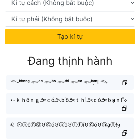
Tạo kí tự
Đang thịnh hành
𓆝-ᵏʰᵒ̂ⁿᵍ 𓆟ᶜᵒ́ 𓆟ᵇᵒ̂̀ 𓆟ᵗʰⁱ̀ 𓆟ᶜᵒ́ 𓆟ᵇᵃ̣ⁿ! 𓆞
⋆-ｋｈôｎｇ౨ৎｃó౨ৎｂồ౨ৎｔｈì౨ৎｃó౨ৎｂạｎ!˚⟡
♌︎-ⓚⓗôⓝⓖ♉︎ⓒó♉︎ⓑồ♉︎ⓣⓗì♉︎ⓒó♉︎ⓑạⓝ!ꪆ