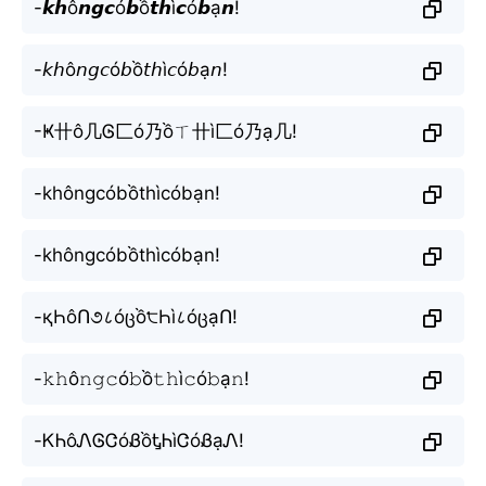
-𝙠𝙝ô𝙣𝙜𝙘ó𝙗ồ𝙩𝙝ì𝙘ó𝙗ạ𝙣!
-𝘬𝘩ô𝘯𝘨𝘤ó𝘣ồ𝘵𝘩ì𝘤ó𝘣ạ𝘯!
-Ҝ卄ô几Ꮆ匚ó乃ồㄒ卄ì匚ó乃ạ几!
-khôngcóbồthìcóbạn!
-khôngcóbồthìcóbạn!
-қҺôՈ૭८óცồ੮Һì८óცạՈ!
-𝚔𝚑ô𝚗𝚐𝚌ó𝚋ồ𝚝𝚑ì𝚌ó𝚋ạ𝚗!
-ᏦᏂôᏁᎶᏣóᏰồᎿᏂìᏣóᏰạᏁ!