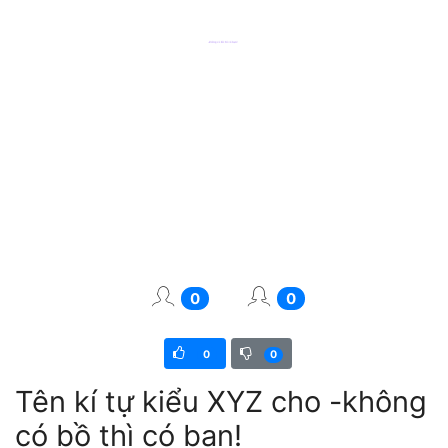
0
0
0
0
Tên kí tự kiểu XYZ cho -không
có bồ thì có bạn!