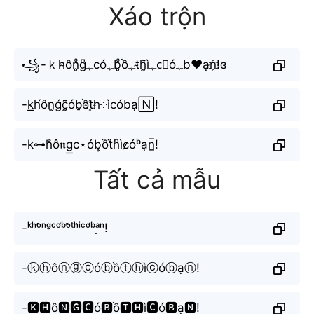
Xáo trộn
꧁-ｋh̴ôn̥ͦg͆ﮩcóﮩb̥ͦồﮩt̴h̰̃ìﮩc⃣óﮩb♥ạn҈!ɞ
-k͟h́ôn̫ǵc̰̃ób̠ồt҈h༶ìcóbạ🄽!
-k⊶h̐ô𝖓g͟c⋆ób͎ồt͒h͆ìc̷̷óᵇạn̲̅!
Tất cả mẫu
-ᵏʰᵒ̂ⁿᵍᶜᵒ́ᵇᵒ̂̀ᵗʰⁱ̀ᶜᵒ́ᵇᵃ̣ⁿ!
-ⓚⓗôⓝⓖⓒóⓑồⓣⓗìⓒóⓑạⓝ!
-🅺🅷ô🅽🅶🅲ó🅱ồ🆃🅷ì🅲ó🅱ạ🅽!