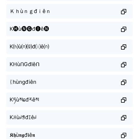
Ｋｈùｎｇđｉêｎ
K🅗ù🅝🅖đ🅘ê🅝
K⒣ù⒩⒢đ⒤ê⒩
KᕼùᑎGđIêᑎ
ᛕhùngđiên
Kཏùསɕđརêས
Kꃅùꈤꁅđꀤêꈤ
𝕶𝖍ù𝖓𝖌đ𝖎ê𝖓