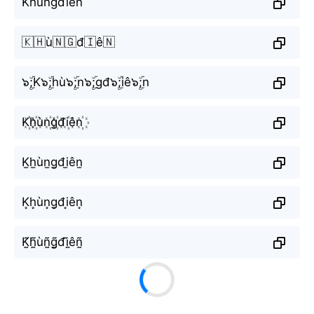
Khùngđiên
🇰🇭ù🇳🇬đ🇮ê🇳
๖ۣۜ;K๖ۣۜ;hù๖ۣۜ;n๖ۣۜ;gđ๖ۣۜ;iê๖ۣۜ;n
K꙰h꙰ùn꙰g꙰đi꙰ên꙰
K̫h̫ùn̫g̫đi̫ên̫
K͙h͙ùn͙g͙đi͙ên͙
K̰̃h̰̃ùñ̰g̰̃đḭ̃êñ̰