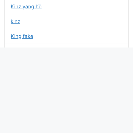
Kinz yang hồ
kinz
King fake
KUN
Flo ko ny
Duy bắc kinh
Ha trung kiên
71King_Elsu
2k8HuyYangHồ