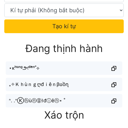
Tạo kí tự
Đang thịnh hành
⋆ᴋʰᵘ̀ⁿᵍ౨ৎᵈⁱᵉ̂ⁿ˚⟡
₊✧Ｋｈùｎｇღđｉêｎβʊồղ
ᐢ. .ᐢⓀⓗùⓝⓖ꒱đⓘêⓝ⋆ ˚
Xáo trộn