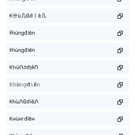
K卄ù几Ꮆđ丨ê几
ꀗhùngđiên
ꀘhùngđiên
KҺùՈ૭đɿêՈ
𝙺𝚑ù𝚗𝚐đ𝚒ê𝚗
KᏂùᏁᎶđiêᏁ
Кнùнгđїêн