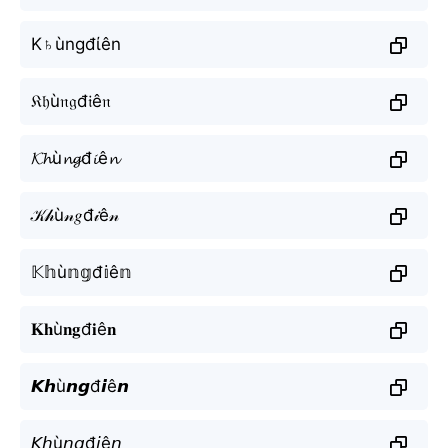
K♄ùngđίên
𝔎𝔥ù𝔫𝔤đ𝔦ê𝔫
𝓚𝓱ù𝓷𝓰đ𝓲ê𝓷
𝒦𝒽ù𝓃𝑔đ𝒾ê𝓃
𝕂𝕙ù𝕟𝕘đ𝕚ê𝕟
𝐊𝐡ù𝐧𝐠đ𝐢ê𝐧
𝙆𝙝ù𝙣𝙜đ𝙞ê𝙣
𝘒𝘩ù𝘯𝘨đ𝘪ê𝘯