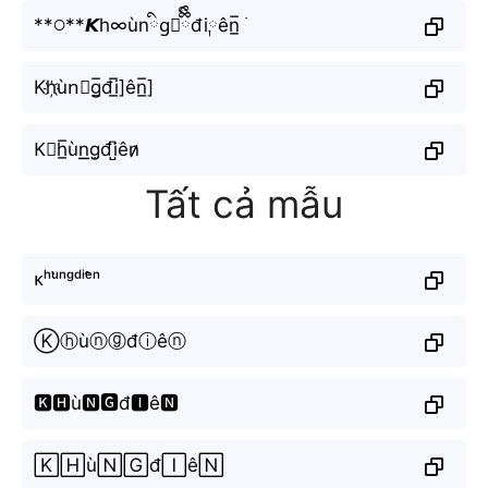
**𖧋**𝙆h∞ùnིgྀིྀི⃗đi༙ên̲̅ ࣪
Kh҉ùn⃘g̲̅đi̲̅]ên̲̅]
K⃕h̲̅ùn͟͟g̫đi̺͆ên̷̷
Tất cả mẫu
ᴋʰᵘ̀ⁿᵍᵈⁱᵉ̂ⁿ
Ⓚⓗùⓝⓖđⓘêⓝ
🅺🅷ù🅽🅶đ🅸ê🅽
🄺🄷ù🄽🄶đ🄸ê🄽