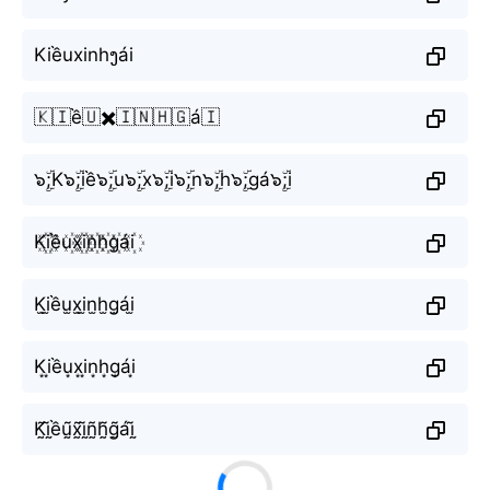
Kiềuxinhງái
🇰🇮ề🇺✖️🇮🇳🇭🇬á🇮
๖ۣۜ;K๖ۣۜ;iề๖ۣۜ;u๖ۣۜ;x๖ۣۜ;i๖ۣۜ;n๖ۣۜ;h๖ۣۜ;gá๖ۣۜ;i
K꙰i꙰ều꙰x꙰i꙰n꙰h꙰g꙰ái꙰
K̫i̫ều̫x̫i̫n̫h̫g̫ái̫
K͙i͙ều͙x͙i͙n͙h͙g͙ái͙
K̰̃ḭ̃ềṵ̃x̰̃ḭ̃ñ̰h̰̃g̰̃áḭ̃