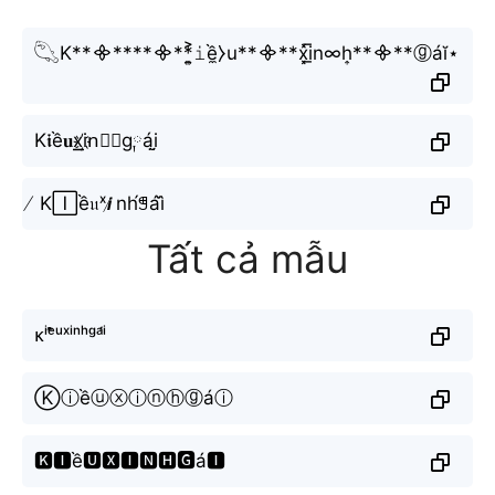
𓆡K**᯽****᯽**͎͍͐𝚒ề̼⧽u**᯽**x͓̽i̲̅n∞h͎**᯽**ⓖáĭ⋆
K𝖎ề𝐮x͟͟i҉n⃕𝐡g༙ái̤̮
̸ K🄸ề𝔲ˣ𝙞̸ nh́ꁅái᷈
Tất cả mẫu
ᴋⁱᵉ̂̀ᵘˣⁱⁿʰᵍᵃ́ⁱ
Ⓚⓘềⓤⓧⓘⓝⓗⓖáⓘ
🅺🅸ề🆄🆇🅸🅽🅷🅶á🅸