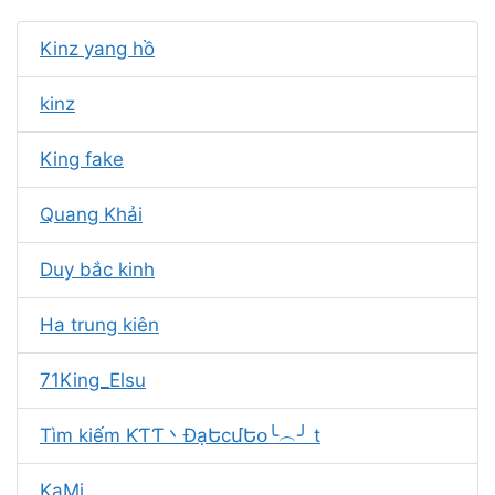
Kinz yang hồ
kinz
King fake
Quang Khải
Duy bắc kinh
Ha trung kiên
71King_Elsu
Tìm kiếm ƘƬƬ丶ĐạԵϲմԵօ╰︵╯ t
KaMi