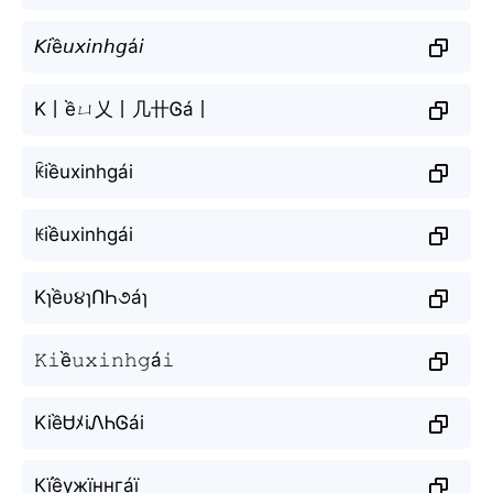
𝘒𝘪ề𝘶𝘹𝘪𝘯𝘩𝘨á𝘪
K丨ềㄩ乂丨几卄Ꮆá丨
ꀗiềuxinhgái
ꀘiềuxinhgái
Kɿềυ૪ɿՈҺ૭áɿ
𝙺𝚒ề𝚞𝚡𝚒𝚗𝚑𝚐á𝚒
KiềᏌﾒiᏁᏂᎶái
Кїềужїннгáї