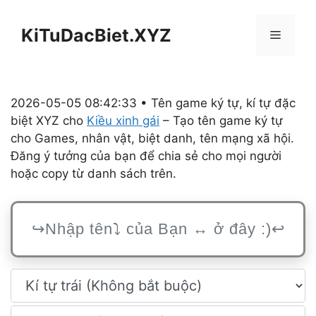
Chuyển
đến
KiTuDacBiet.XYZ
Menu
nội
dung
2026-05-05 08:42:33 • Tên game ký tự, kí tự đặc
biệt XYZ cho
Kiều xinh gái
– Tạo tên game ký tự
cho Games, nhân vật, biệt danh, tên mạng xã hội.
Đăng ý tưởng của bạn để chia sẻ cho mọi người
hoặc copy từ danh sách trên.