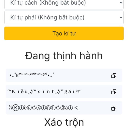
Tạo kí tự
Đang thịnh hành
⋆｡˚ᴋⁱᵉ̂̀ᵘ𓆝ˣⁱⁿʰ𓆝ᵍᵃ́ⁱ⋆｡˚
͡°Ｋｉềｕ ͜ʖ ͡°ｘｉｎｈ ͜ʖ ͡°ｇáｉ☞
𐙚Ⓚⓘềⓤ↻ⓧⓘⓝⓗ↻ⓖáⓘ ◁
Xáo trộn