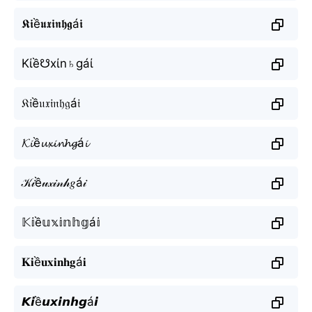
𝕶𝖎ề𝖚𝖝𝖎𝖓𝖍𝖌á𝖎
Kίề☋xίn♄gáί
𝔎𝔦ề𝔲𝔵𝔦𝔫𝔥𝔤á𝔦
𝓚𝓲ề𝓾𝔁𝓲𝓷𝓱𝓰á𝓲
𝒦𝒾ề𝓊𝓍𝒾𝓃𝒽𝑔á𝒾
𝕂𝕚ề𝕦𝕩𝕚𝕟𝕙𝕘á𝕚
𝐊𝐢ề𝐮𝐱𝐢𝐧𝐡𝐠á𝐢
𝙆𝙞ề𝙪𝙭𝙞𝙣𝙝𝙜á𝙞