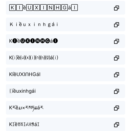
🄺🄸ề🅄🅇🄸🄽🄷🄶á🄸
Ｋｉềｕｘｉｎｈｇáｉ
K🅘ề🅤🅧🅘🅝🅗🅖á🅘
K⒤ề⒰⒳⒤⒩⒣⒢á⒤
KIềᑌ᙭IᑎᕼGáI
ᛕiềuxinhgái
Kརềມ×རསཏɕáར
Kꀤềꀎꊼꀤꈤꃅꁅáꀤ