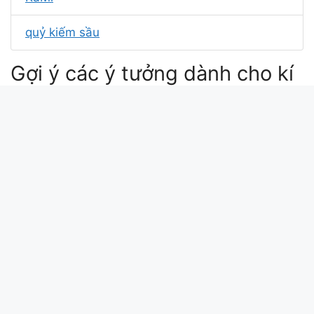
quỷ kiếm sầu
Gợi ý các ý tưởng dành cho kí
tự Kiều xinh gái
kiều thư
kiều nga liên khúc xin tự hiểu mình
kiều trúc
ký giả kiều mỹ duyên
Xin chào bài viết này update lúc: 2026-05-05
08:42:33. Mã md5 của kí tự Kiều xinh gái tại
kitudacbiet.xyz là: