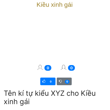
0
0
0
0
Tên kí tự kiểu XYZ cho Kiều
xinh gái