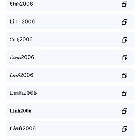
𝕷𝖎𝖓𝖍2006
Lίn♄2006
𝔏𝔦𝔫𝔥2006
𝓛𝓲𝓷𝓱2006
𝐿𝒾𝓃𝒽2006
𝕃𝕚𝕟𝕙𝟚𝟘𝟘𝟞
𝐋𝐢𝐧𝐡𝟐𝟎𝟎𝟔
𝙇𝙞𝙣𝙝2006