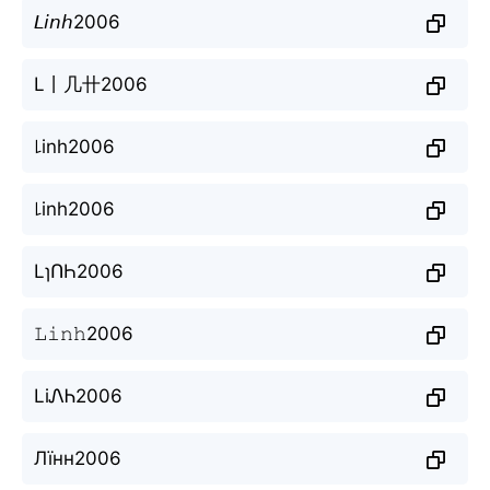
𝘓𝘪𝘯𝘩2006
L丨几卄2006
꒒inh2006
꒒inh2006
LɿՈҺ2006
𝙻𝚒𝚗𝚑2006
LiᏁᏂ2006
Лїнн2006