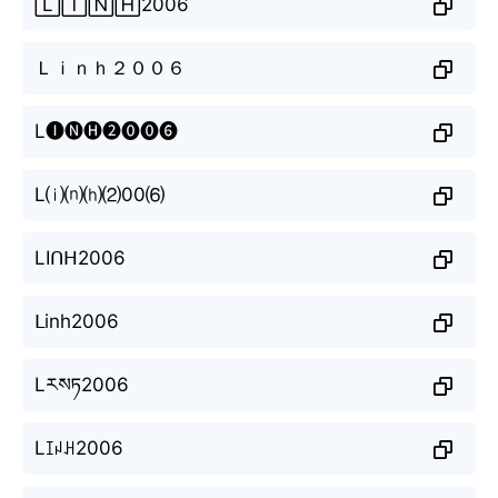
🄻🄸🄽🄷2006
Ｌｉｎｈ２００６
L🅘🅝🅗❷⓿⓿❻
L⒤⒩⒣⑵00⑹
LIᑎᕼ2006
ᒪinh2006
Lརསཏ2006
Lꀤꈤꃅ2006