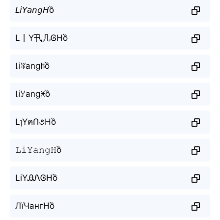
𝘓𝘪𝘠𝘢𝘯𝘨𝘏ồ
L丨Y卂几ᎶHồ
꒒iꐟangꑛồ
꒒iꌦangꁝồ
LɿYคՈ૭Hồ
𝙻𝚒𝚈𝚊𝚗𝚐𝙷ồ
LiYᎯᏁᎶHồ
ЛїЧангНồ