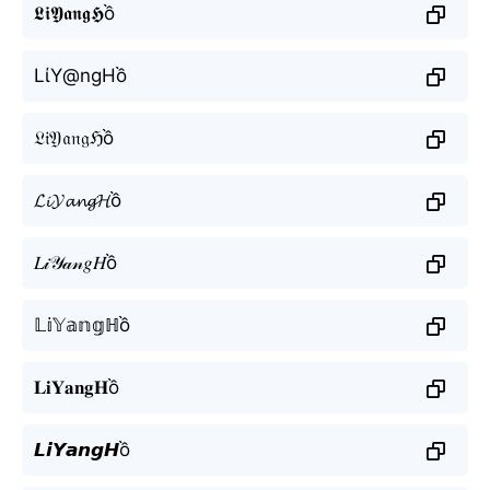
𝕷𝖎𝖄𝖆𝖓𝖌𝕳ồ
LίY@ngHồ
𝔏𝔦𝔜𝔞𝔫𝔤ℌồ
𝓛𝓲𝓨𝓪𝓷𝓰𝓗ồ
𝐿𝒾𝒴𝒶𝓃𝑔𝐻ồ
𝕃𝕚𝕐𝕒𝕟𝕘ℍồ
𝐋𝐢𝐘𝐚𝐧𝐠𝐇ồ
𝙇𝙞𝙔𝙖𝙣𝙜𝙃ồ