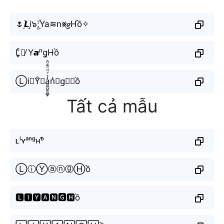
🌷͙֒𝙇i̝๖ۣۜ;Ya≋n⨳𝑔H́ồ✧
L̥ͦ丨̸ Y𝙖ⁿg̝Hồ
Ⓛi⋆Y̊⫶a̼͖̺̠̰͇̙̓͛ͮͩͦ̎ͦ̑ͅn͛⦚g⃘𝓗ồ
Tất cả mẫu
ʟⁱʏᵃⁿᵍʜᵒ̂̀
ⓁⓘⓎⓐⓝⓖⒽồ
🅻🅸🆈🅰🅽🅶🅷ồ