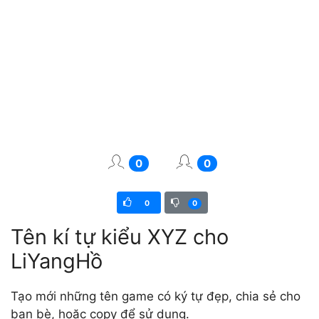
0
0
0
0
Tên kí tự kiểu XYZ cho
LiYangHồ
Tạo mới những tên game có ký tự đẹp, chia sẻ cho
bạn bè, hoặc copy để sử dụng.