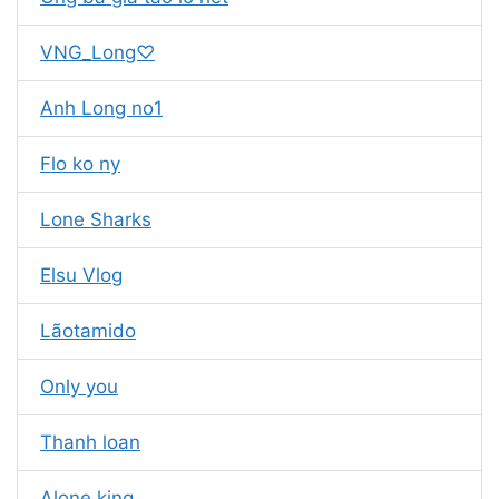
VNG_Long♡
Anh Long no1
Flo ko ny
Lone Sharks
Elsu Vlog
Lãotamido
Only you
Thanh loan
Alone king