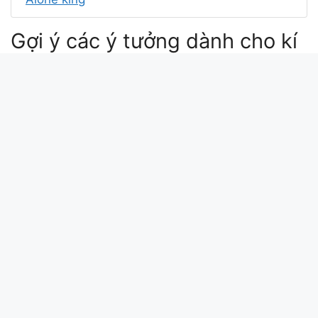
Gợi ý các ý tưởng dành cho kí
tự LiYangHồ
kí tự đặc biệt yang hồ
ký tự hangul
kí tự pinyin
kí tự khóc hàn quốc
Xin chào bài viết này update lúc: 2026-03-21
23:37:51. Mã md5 của kí tự LiYangHồ tại
kitudacbiet.xyz là:
227b746bc59acde27f18f29504480e5d