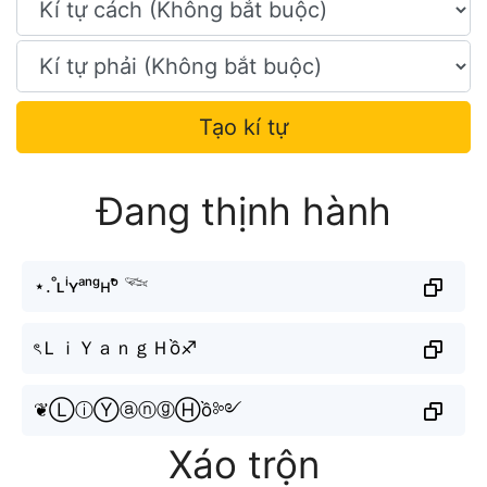
Tạo kí tự
Đang thịnh hành
⋆.˚ʟⁱʏᵃⁿᵍʜᵒ̂̀ 𓆝
ৎＬｉＹａｎｇＨồ♐︎
❦︎ⓁⓘⓎⓐⓝⓖⒽồ༻
Xáo trộn