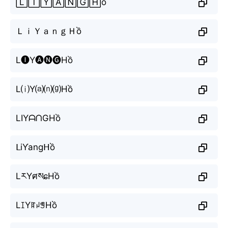
🄻🄸🅈🄰🄽🄶🄷ồ
ＬｉＹａｎｇＨồ
L🅘Y🅐🅝🅖Hồ
L⒤Y⒜⒩⒢Hồ
LIYᗩᑎGHồ
ᒪiƳangᕼồ
LརYศསɕHồ
LꀤYꍏꈤꁅHồ