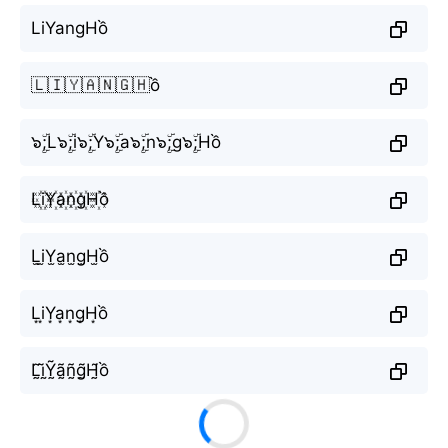
LiYangHồ
🇱🇮🇾🇦🇳🇬🇭ồ
๖ۣۜ;L๖ۣۜ;i๖ۣۜ;Y๖ۣۜ;a๖ۣۜ;n๖ۣۜ;g๖ۣۜ;Hồ
L꙰i꙰Y꙰a꙰n꙰g꙰H꙰ồ
L̫i̫Y̫a̫n̫g̫H̫ồ
L͙i͙Y͙a͙n͙g͙H͙ồ
L̰̃ḭ̃Ỹ̰ã̰ñ̰g̰̃H̰̃ồ