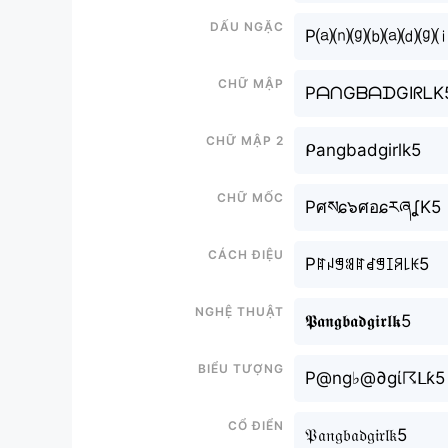
Dấu ngặc
P⒜⒩⒢⒝⒜⒟⒢
Chữ mập
PᗩᑎGᗷᗩᗪGIᖇᒪK
Chữ mập 2
ᑭangbadgirlk5
Chữ mốc
Pศསɕ๖ศอɕརཞʆK5
Cách điệu
Pꍏꈤꁅꌃꍏꀸꁅꀤꋪ꒒ꀘ5
Nghệ thuật
𝕻𝖆𝖓𝖌𝖇𝖆𝖉𝖌𝖎𝖗𝖑𝖐5
Biểu tượng
P@ng♭@∂gί☈ᒪƙ5
Cổ điển
𝔓𝔞𝔫𝔤𝔟𝔞𝔡𝔤𝔦𝔯𝔩𝔨5