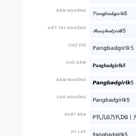
Đậm nghiêng
𝓟𝓪𝓷𝓰𝓫𝓪𝓭𝓰𝓲𝓻𝓵𝓴5
Viết tay nghiêng
𝒫𝒶𝓃𝑔𝒷𝒶𝒹𝑔𝒾𝓇𝓁𝓀5
Chữ đôi
ℙ𝕒𝕟𝕘𝕓𝕒𝕕𝕘𝕚𝕣𝕝𝕜𝟝
Chữ đậm
𝐏𝐚𝐧𝐠𝐛𝐚𝐝𝐠𝐢𝐫𝐥𝐤𝟓
Đậm nghiêng
𝙋𝙖𝙣𝙜𝙗𝙖𝙙𝙜𝙞𝙧𝙡𝙠5
Chữ nghiêng
𝘗𝘢𝘯𝘨𝘣𝘢𝘥𝘨𝘪𝘳𝘭𝘬5
Nhật bản
P卂几Ꮆ乃卂ᗪᎶ丨
Hy lạp
ꉣangbadgirlk5