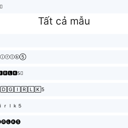
̆❺
Tất cả mẫu
ⓖⓘⓡⓛⓚ⑤
🅸🆁🅻🅺5⃣
🄳🄶🄸🅁🄻🄺5
ｉｒｌｋ５
🅘🅡🅛🅚❺