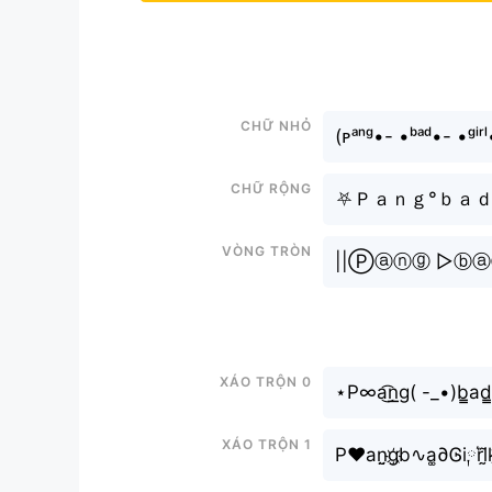
Chữ nhỏ
(ᴘᵃⁿᵍ•- •ᵇᵃᵈ•- •ᵍⁱʳ
Chữ rộng
⛧Ｐａｎｇ°ｂａｄ
Vòng tròn
||Ⓟⓐⓝⓖ ▷ⓑ
Xáo trộn 0
⋆P∞a͜͡n͟͟g( -_•)b̳ad̳
Xáo trộn 1
P♥an̤̮g҉b∿a͚∂Ꮆi༙r͛l̰̃k