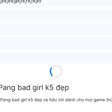
;a๖ۣۜ;d๖ۣۜ;g๖ۣۜ;i๖ۣۜ;r๖ۣۜ;l๖ۣۜ;k5
Pang bad girl k5 đẹp
Pang bad girl k5 đẹp và hữu ích dành cho mọi game thủ