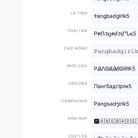
La tinh
ꉣangbadgirlk5
Thái lan
PคՈ૭ცคძ૭ɿՐՆқ5
Chữ mỏng
𝙿𝚊𝚗𝚐𝚋𝚊𝚍𝚐𝚒𝚛𝚕
Móc câu
PᎯᏁᎶᏰᎯᎴᎶiᖇlᏦ5
Unicode
Пангбадгїрлк5
Campuchia
Pang๖adງirlk5
Hỗn hợp
🅿️🇦🇳🇬🇧🇦🇩🇬
Chữ Lửa