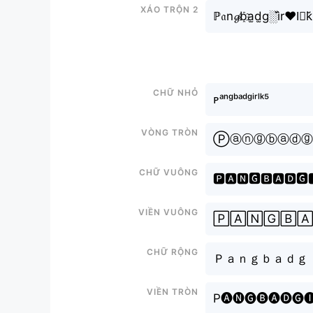
Xáo trộn 2
ℙ𝔞n𝓰b҈a̫d̫g░i᷈r♥l⃣k
Chữ nhỏ
ᴘᵃⁿᵍᵇᵃᵈᵍⁱʳˡᵏ⁵
Vòng tròn
Ⓟⓐⓝⓖⓑⓐⓓ
Chữ vuông
🅿🅰🅽🅶🅱🅰🅳🅶
Viền vuông
🄿🄰🄽🄶🄱
Chữ rộng
Ｐａｎｇｂａｄｇ
Viền tròn
P🅐🅝🅖🅑🅐🅓🅖