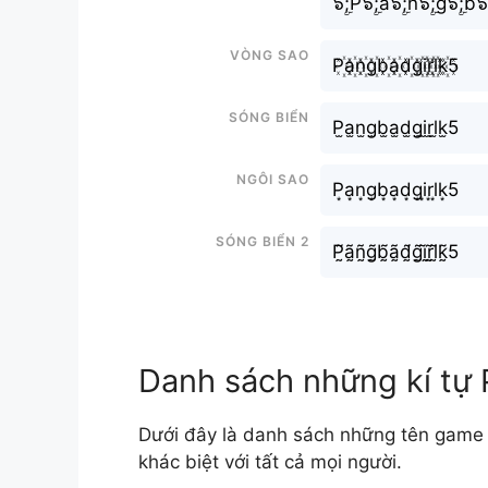
๖ۣۜ;P๖ۣۜ;a๖ۣۜ;n๖ۣۜ;g๖ۣۜ;b๖ۣۜ
Vòng sao
P꙰a꙰n꙰g꙰b꙰a꙰d꙰g꙰i꙰r꙰l꙰k꙰5
Sóng biển
P̫a̫n̫g̫b̫a̫d̫g̫i̫r̫l̫k̫5
Ngôi sao
P͙a͙n͙g͙b͙a͙d͙g͙i͙r͙l͙k͙5
Sóng biển 2
P̰̃ã̰ñ̰g̰̃b̰̃ã̰d̰̃g̰̃ḭ̃r̰̃l̰̃k̰̃5
Danh sách những kí tự 
Dưới đây là danh sách những tên game 
khác biệt với tất cả mọi người.