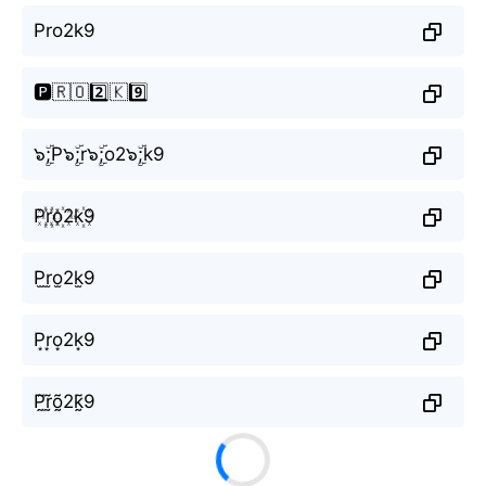
Pro2k9
🅿️🇷🇴2️⃣🇰9️⃣
๖ۣۜ;P๖ۣۜ;r๖ۣۜ;o2๖ۣۜ;k9
P꙰r꙰o꙰2k꙰9
P̫r̫o̫2k̫9
P͙r͙o͙2k͙9
P̰̃r̰̃õ̰2k̰̃9