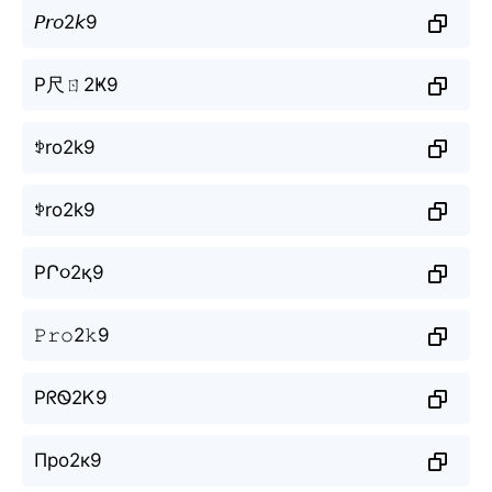
𝘗𝘳𝘰2𝘬9
P尺ㄖ2Ҝ9
ꉣro2k9
ꉣro2k9
PՐ૦2қ9
𝙿𝚛𝚘2𝚔9
PᖇᏫ2Ꮶ9
Про2к9