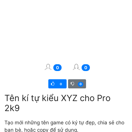
0
0
0
0
Tên kí tự kiểu XYZ cho Pro
2k9
Tạo mới những tên game có ký tự đẹp, chia sẻ cho
bạn bè, hoặc copy để sử dụng.