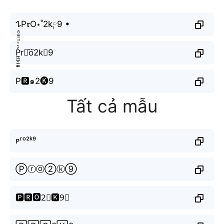
𐰁P𝖗O⋆˚2k༙9 •
P̼͖̺̠̰͇̙̓͛ͮͩͦ̎ͦ̑ͅr⋆o⃜2k⃟9
P🆁๑2🅚9
Tất cả mẫu
ᴘʳᵒ²ᵏ⁹
Ⓟⓡⓞ②ⓚ⑨
🅿🆁🅾2⃣🅺9⃣