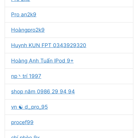
Pro an2k9
Hoàngpro2k9
Huynh KUN FPT 0343929320
Hoàng Anh Tuấn IPod 9+
np丶trí 1997
shop năm 0986 29 94 94
vn ☯️ d_pro_95
procef99
chí phèo 9x