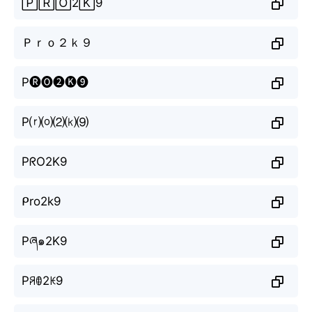
🄿🅁🄾2🄺9
Ｐｒｏ２ｋ９
P🅡🅞❷🅚❾
P⒭⒪⑵⒦⑼
PᖇO2K9
ᑭro2k9
Pཞ๑2K9
Pꋪꂦ2ꀘ9