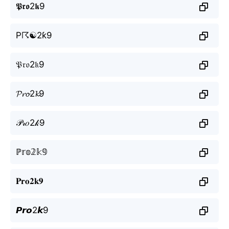
𝕻𝖗𝖔2𝖐9
P☈☯2ƙ9
𝔓𝔯𝔬2𝔨9
𝓟𝓻𝓸2𝓴9
𝒫𝓇𝑜2𝓀9
ℙ𝕣𝕠𝟚𝕜𝟡
𝐏𝐫𝐨𝟐𝐤𝟗
𝙋𝙧𝙤2𝙠9