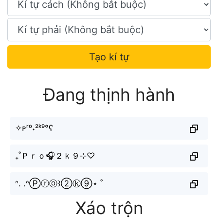
Tạo kí tự
Đang thịnh hành
✧ᴘʳᵒ˖²ᵏ⁹°ʕ
₊˚Ｐｒｏ🎧２ｋ９⊹♡
ᐢ. .ᐢⓅⓡⓞ꒱②ⓚ⑨⋆ ˚
Xáo trộn