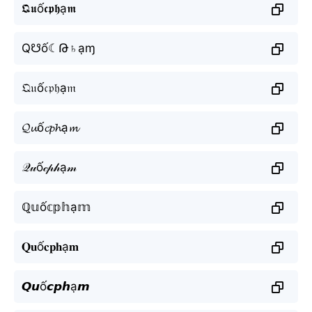
𝕼𝖚ố𝖈𝖕𝖍ạ𝖒
Q☋ố☾Թ♄ạɱ
𝔔𝔲ố𝔠𝔭𝔥ạ𝔪
𝓠𝓾ố𝓬𝓹𝓱ạ𝓶
𝒬𝓊ố𝒸𝓅𝒽ạ𝓂
ℚ𝕦ố𝕔𝕡𝕙ạ𝕞
𝐐𝐮ố𝐜𝐩𝐡ạ𝐦
𝙌𝙪ố𝙘𝙥𝙝ạ𝙢