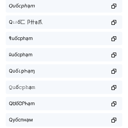
𝘘𝘶ố𝘤𝘱𝘩ạ𝘮
Qㄩố匚卩卄ạ爪
ꁸuốcphạm
ꆰuốcphạm
Qυố८ƿҺạɱ
𝚀𝚞ố𝚌𝚙𝚑ạ𝚖
QᏌốᏣᎵᏂạm
Qуốспнạм