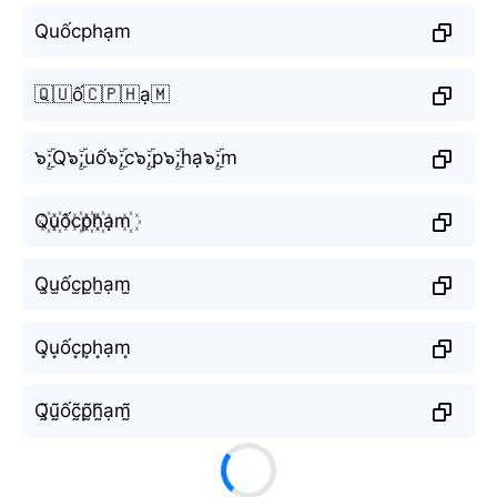
Quốcphạm
🇶🇺ố🇨🇵🇭ạ🇲
๖ۣۜ;Q๖ۣۜ;uố๖ۣۜ;c๖ۣۜ;p๖ۣۜ;hạ๖ۣۜ;m
Q꙰u꙰ốc꙰p꙰h꙰ạm꙰
Q̫u̫ốc̫p̫h̫ạm̫
Q͙u͙ốc͙p͙h͙ạm͙
Q̰̃ṵ̃ốc̰̃p̰̃h̰̃ạm̰̃