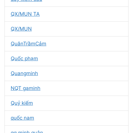
QX/MUN TA
QX/MUN
QuânTrầmCảm
Quốc phạm
Quangminh
NQT gaminh
Quỷ kiếm
quốc nam
qg.minh quân