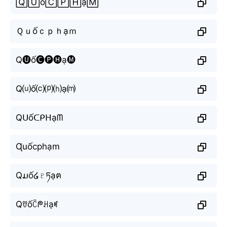
🅀🅄ố🄲🄿🄷ạ🄼
Ｑｕốｃｐｈạｍ
Q🅤ố🅒🅟🅗ạ🅜
Q⒰ố⒞⒫⒣ạ⒨
Qᑌốᑕᑭᕼạᗰ
Ɋuốcphạm
Qມố໒♇ཏạฅ
Qꀎốꉓᖘꃅạꎭ