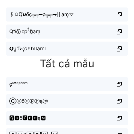
🖇️✩Q⃜𝙪ốc̝╦̵̵̿╤─p̷╦̵̵̿╤─̷卄ạm͎マ
Qꀎố̼⧽cpྂh҉ạm͙
𝙌u̳ố๖ۣۜ;c♇h⃘ạm≋
Tất cả mẫu
ǫᵘᵒ̂́ᶜᵖʰᵃ̣ᵐ
Ⓠⓤốⓒⓟⓗạⓜ
🆀🆄ố🅲🅿🅷ạ🅼