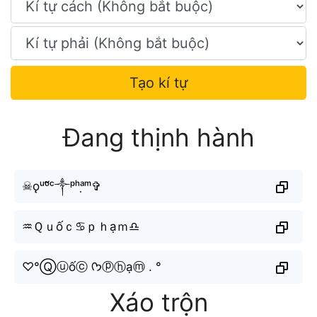
Tạo kí tự
Đang thịnh hành
☠︎︎ǫᵘᵒ̂́ᶜ༒︎ᵖʰᵃ̣ᵐ✞︎
♒︎Ｑｕốｃ♋︎ｐｈạｍ♎︎
♡°Ⓠⓤốⓒ ᡣ𐭩ⓟⓗạⓜ . °
Xáo trộn