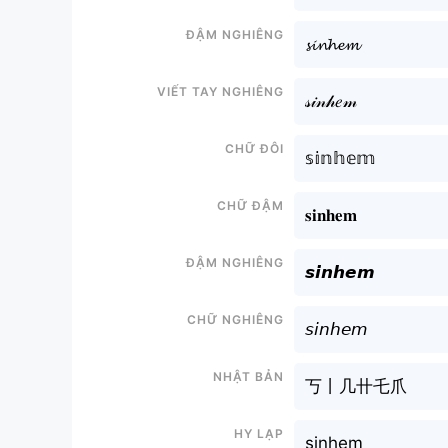
Đậm nghiêng
𝓼𝓲𝓷𝓱𝓮𝓶
Viết tay nghiêng
𝓈𝒾𝓃𝒽𝑒𝓂
Chữ đôi
𝕤𝕚𝕟𝕙𝕖𝕞
Chữ đậm
𝐬𝐢𝐧𝐡𝐞𝐦
Đậm nghiêng
𝙨𝙞𝙣𝙝𝙚𝙢
Chữ nghiêng
𝘴𝘪𝘯𝘩𝘦𝘮
Nhật bản
丂丨几卄乇爪
Hy lạp
sinhem