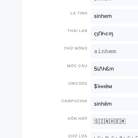
La tinh
sinhem
Thái lan
ςɿՈҺ૯ɱ
Chữ mỏng
𝚜𝚒𝚗𝚑𝚎𝚖
Móc câu
ᎦiᏁᏂᏋm
Unicode
$їннём
Campuchia
sinhēm
Hỗn hợp
🇸🇮🇳🇭🇪🇲
Chữ Lửa