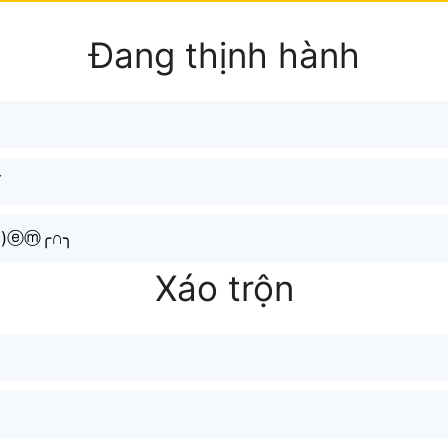
Đang thịnh hành
ᐟ
́ )ⓔⓜ╭∩╮
Xáo trộn