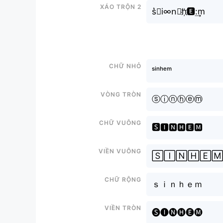
Xáo trộn 2
s͛⦚i∞n⃣h҉🅴:͢m
Chữ nhỏ
ˢⁱⁿʰᵉᵐ
Vòng tròn
ⓢⓘⓝⓗⓔⓜ
Chữ vuông
🆂🅸🅽🅷🅴🅼
Viền vuông
🅂🄸🄽🄷🄴
Chữ rộng
ｓｉｎｈｅｍ
Viền tròn
🅢🅘🅝🅗🅔🅜