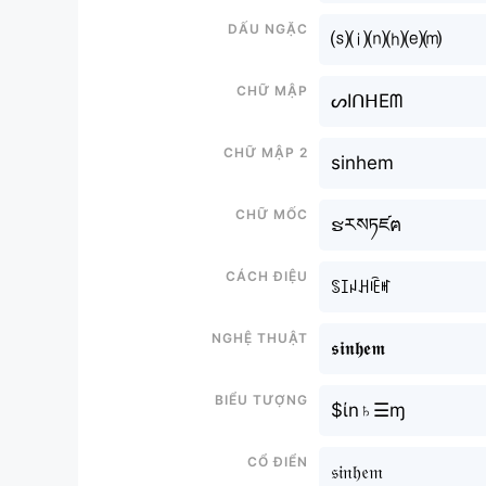
Dấu ngặc
⒮⒤⒩⒣⒠⒨
Chữ mập
ᔕIᑎᕼEᗰ
Chữ mập 2
sinhem
Chữ mốc
ຮརསཏཛฅ
Cách điệu
ꌗꀤꈤꃅꍟꎭ
Nghệ thuật
𝖘𝖎𝖓𝖍𝖊𝖒
Biểu tượng
$ίn♄☰ɱ
Cổ điển
𝔰𝔦𝔫𝔥𝔢𝔪