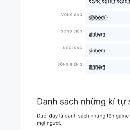
๖ۣۜ;s๖ۣۜ;i๖ۣۜ;n๖ۣۜ;h๖ۣۜ;e๖ۣ
Vòng sao
s꙰i꙰n꙰h꙰e꙰m꙰
Sóng biển
s̫i̫n̫h̫e̫m̫
Ngôi sao
s͙i͙n͙h͙e͙m͙
Sóng biển 2
s̰̃ḭ̃ñ̰h̰̃ḛ̃m̰̃
Danh sách những kí tự 
Dưới đây là danh sách những tên game 
mọi người.