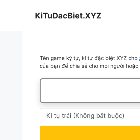
Chuyển
đến
KiTuDacBiet.XYZ
nội
dung
Tên game ký tự, kí tự đặc biệt XYZ cho
của bạn để chia sẻ cho mọi người hoặc 