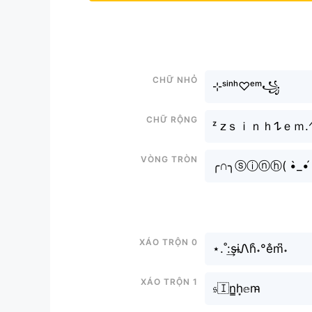
Chữ nhỏ
⊹ˢⁱⁿʰ♡ᵉᵐ꧁
Chữ rộng
ᶻ 𝗓ｓｉｎｈ𐰁ｅｍ.
Vòng tròn
╭∩╮ⓢⓘⓝⓗ( •̀_•
Xáo trộn 0
⋆.˚:͢si̶Ꮑh͒˖°e̐m͆˖
Xáo trộn 1
𝔰🇮n̳h͙𝕖m̴