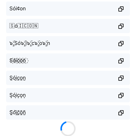
Sói¢on
🇸ó🇮🇨🇴🇳
๖ۣۜ;Só๖ۣۜ;i๖ۣۜ;c๖ۣۜ;o๖ۣۜ;n
S꙰ói꙰c꙰o꙰n꙰
S̫ói̫c̫o̫n̫
S͙ói͙c͙o͙n͙
S̰̃óḭ̃c̰̃õ̰ñ̰