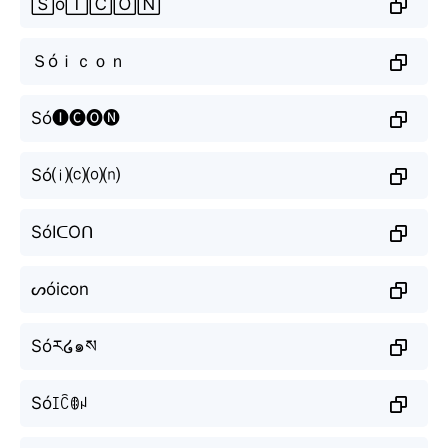
🅂ó🄸🄲🄾🄽
Ｓóｉｃｏｎ
Só🅘🅒🅞🅝
Só⒤⒞⒪⒩
SóIᑕOᑎ
ᔕóicon
Sóར໒๑ས
Sóꀤꉓꂦꈤ