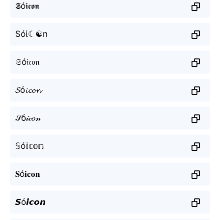
𝕾ó𝖎𝖈𝖔𝖓
Sóί☾☯n
𝔖ó𝔦𝔠𝔬𝔫
𝓢ó𝓲𝓬𝓸𝓷
𝒮ó𝒾𝒸𝑜𝓃
𝕊ó𝕚𝕔𝕠𝕟
𝐒ó𝐢𝐜𝐨𝐧
𝙎ó𝙞𝙘𝙤𝙣