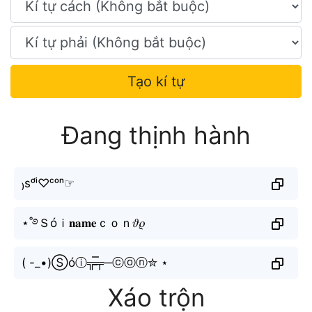
Tạo kí tự
Đang thịnh hành
₎sᵒ́ⁱ♡ᶜᵒⁿ☞
⋆˚࿔Ｓóｉ𝐧𝐚𝐦𝐞ｃｏｎ𝜗𝜚
( -_•)Ⓢóⓘ╦̵̵̿╤─ⓒⓞⓝ✮ ⋆
Xáo trộn