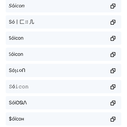
𝘚ó𝘪𝘤𝘰𝘯
Só丨匚ㄖ几
ꌚóicon
ꇙóicon
Sóɿ८૦Ո
𝚂ó𝚒𝚌𝚘𝚗
SóiᏣᏫᏁ
$óїсон