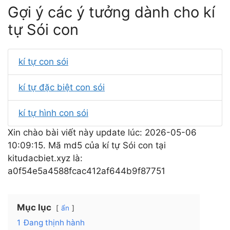
Gợi ý các ý tưởng dành cho kí
tự Sói con
kí tự con sói
kí tự đặc biệt con sói
kí tự hình con sói
Xin chào bài viết này update lúc: 2026-05-06
10:09:15. Mã md5 của kí tự Sói con tại
kitudacbiet.xyz là:
a0f54e5a4588fcac412af644b9f87751
Mục lục
ẩn
1
Đang thịnh hành