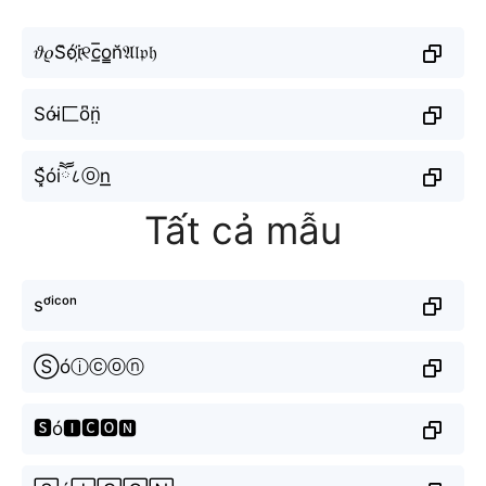
𝜗𝜚S̆ói҉୧c̲̅o̳n̆𝔄𝔩𝔭𝔥
Sói̴匚o͆n̤̈
S͓̽óiཽ८ⓞn͟͟
Tất cả mẫu
sᵒ́ⁱᶜᵒⁿ
Ⓢóⓘⓒⓞⓝ
🆂ó🅸🅲🅾🅽