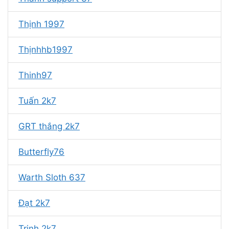
Thịnh 1997
Thịnhhb1997
Thinh97
Tuấn 2k7
GRT thắng 2k7
Butterfly76
Warth Sloth 637
Đạt 2k7
Trinh 2k7