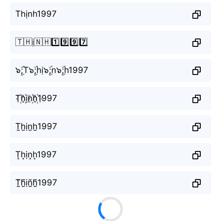
Thịnh1997
🇹🇭ị🇳🇭1️⃣9️⃣9️⃣7️⃣
๖ۣۜ;T๖ۣۜ;hị๖ۣۜ;n๖ۣۜ;h1997
T꙰h꙰ịn꙰h꙰1997
T̫h̫ịn̫h̫1997
T͙h͙ịn͙h͙1997
T̰̃h̰̃ịñ̰h̰̃1997