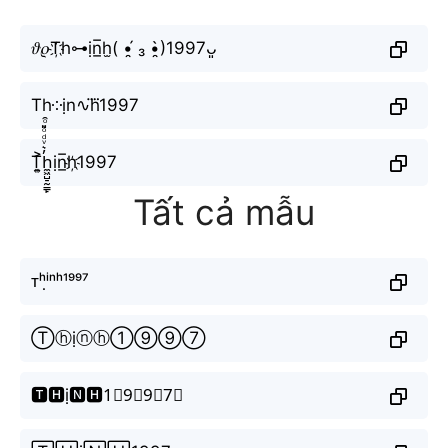
𝜗𝜚T҉h⊶ịn̲̅h̫( •̯́ ₃ •̯̀)1997ᴗ͈
Th༶ịn∿h⃜1997
T͎͍͐h̼͖̺̠̰͇̙̓͛ͮͩͦ̎ͦ̑ͅịn̲̅h҉1997
Tất cả mẫu
ᴛʰⁱ̣ⁿʰ¹⁹⁹⁷
Ⓣⓗịⓝⓗ①⑨⑨⑦
🆃🅷ị🅽🅷1⃣9⃣9⃣7⃣