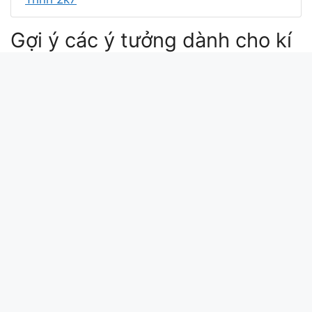
Gợi ý các ý tưởng dành cho kí
tự Thịnh 1997
뽀뽀뽀 1997
1997 korean movie
1997 korean film
thi thu hanyak imdb
Xin chào bài viết này update lúc: 2026-04-29
19:36:28. Mã md5 của kí tự Thịnh 1997 tại
kitudacbiet.xyz là:
829e2a570c8d9f2816790bd5cd4e329a