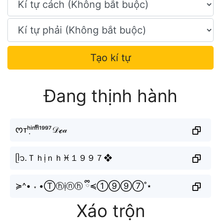
Tạo kí tự
Đang thịnh hành
ᰔᴛʰⁱ̣ⁿʰᩚ¹⁹⁹⁷𝒟ℯ𝒶
ᥫ᭡.Ｔｈịｎｈ♓︎１９９７❖
≽^• ˕ •Ⓣⓗịⓝⓗ ྀི≼①⑨⑨⑦˚⋆
Xáo trộn