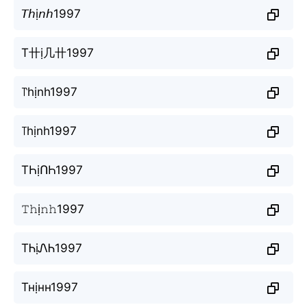
𝘛𝘩ị𝘯𝘩1997
T卄ị几卄1997
꓅hịnh1997
꓄hịnh1997
TҺịՈҺ1997
𝚃𝚑ị𝚗𝚑1997
TᏂịᏁᏂ1997
Тнịнн1997