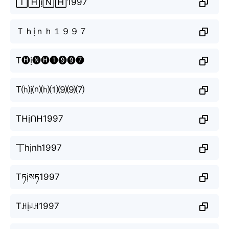
🅃🄷ị🄽🄷1997
Ｔｈịｎｈ１９９７
T🅗ị🅝🅗❶❾❾❼
T⒣ị⒩⒣⑴⑼⑼⑺
Tᕼịᑎᕼ1997
丅hịnh1997
Tཏịསཏ1997
Tꃅịꈤꃅ1997