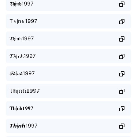
𝕿𝖍ị𝖓𝖍1997
T♄ịn♄1997
𝔗𝔥ị𝔫𝔥1997
𝓣𝓱ị𝓷𝓱1997
𝒯𝒽ị𝓃𝒽1997
𝕋𝕙ị𝕟𝕙𝟙𝟡𝟡𝟟
𝐓𝐡ị𝐧𝐡𝟏𝟗𝟗𝟕
𝙏𝙝ị𝙣𝙝1997