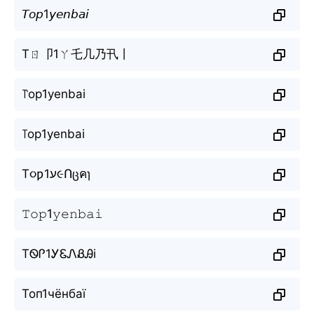
𝘛𝘰𝘱1𝘺𝘦𝘯𝘣𝘢𝘪
Tㄖ卩1ㄚ乇几乃卂丨
꓅op1yenbai
꓄op1yenbai
T૦ƿ1ע૯Ոცคɿ
𝚃𝚘𝚙1𝚢𝚎𝚗𝚋𝚊𝚒
TᏫᎵ1ᎩᏋᏁᏰᎯi
Топ1чёнбаї