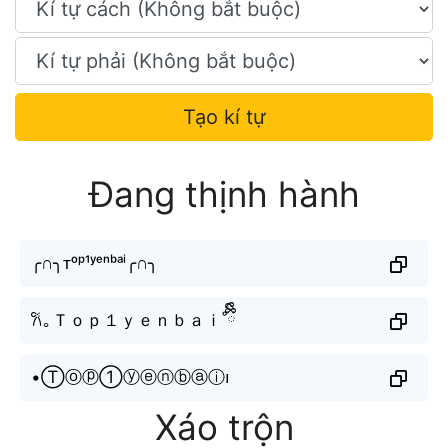
Tạo kí tự
Đang thịnh hành
╭∩╮ᴛᵒᵖ¹ʸᵉⁿᵇᵃⁱ╭∩╮
𐙚｡Ｔｏｐ１ｙｅｎｂａｉ˚ྀིྀི
•Ⓣⓞⓟ①ⓨⓔⓝⓑⓐⓘ၊
Xáo trộn