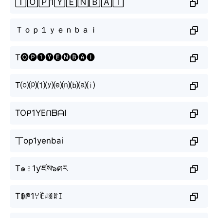
🅃🄾🄿1🅈🄴🄽🄱🄰🄸
Ｔｏｐ１ｙｅｎｂａｉ
T🅞🅟❶🅨🅔🅝🅑🅐🅘
T⒪⒫⑴⒴⒠⒩⒝⒜⒤
TOᑭ1YEᑎᗷᗩI
丅op1yenbai
T๑♇1ƴཛས๖ศར
Tꂦᖘ1ꌩꍟꈤꌃꍏꀤ