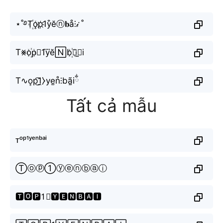
⋆˚࿔T꙰o͎p҉1y͒ĕⓝ𝐛å⫶𝒾 ˚
T⨳o꙰p⃕1y⃜ĕ🄽b꙰ⓐ̼⧽i
T∿o͎p͜͡1̼⧽ye̫n̊⫶bã̰iྂ
Tất cả mẫu
ᴛᵒᵖ¹ʸᵉⁿᵇᵃⁱ
Ⓣⓞⓟ①ⓨⓔⓝⓑⓐⓘ
🆃🅾🅿1⃣🆈🅴🅽🅱🅰🅸