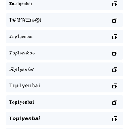
𝕿𝖔𝖕1𝖞𝖊𝖓𝖇𝖆𝖎
T☯Թ1¥☰n♭@ί
𝔗𝔬𝔭1𝔶𝔢𝔫𝔟𝔞𝔦
𝓣𝓸𝓹1𝔂𝓮𝓷𝓫𝓪𝓲
𝒯𝑜𝓅1𝓎𝑒𝓃𝒷𝒶𝒾
𝕋𝕠𝕡𝟙𝕪𝕖𝕟𝕓𝕒𝕚
𝐓𝐨𝐩𝟏𝐲𝐞𝐧𝐛𝐚𝐢
𝙏𝙤𝙥1𝙮𝙚𝙣𝙗𝙖𝙞