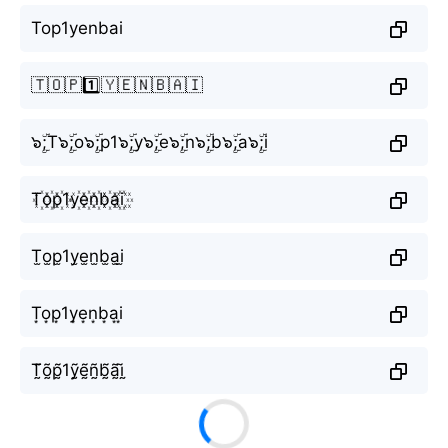
Top1yenbai
🇹🇴🇵1️⃣🇾🇪🇳🇧🇦🇮
๖ۣۜ;T๖ۣۜ;o๖ۣۜ;p1๖ۣۜ;y๖ۣۜ;e๖ۣۜ;n๖ۣۜ;b๖ۣۜ;a๖ۣۜ;i
T꙰o꙰p꙰1y꙰e꙰n꙰b꙰a꙰i꙰
T̫o̫p̫1y̫e̫n̫b̫a̫i̫
T͙o͙p͙1y͙e͙n͙b͙a͙i͙
T̰̃õ̰p̰̃1ỹ̰ḛ̃ñ̰b̰̃ã̰ḭ̃