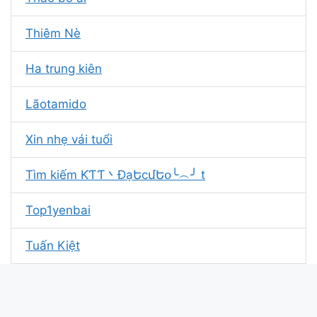
Thiêm Nè
Ha trung kiên
Lãotamido
Xin nhẹ vái tuổi
Tìm kiếm ƘƬƬ丶ĐạԵϲմԵօ╰︵╯ t
Top1yenbai
Tuấn Kiệt
Lê Tuấn Kiệt
Top1midVN