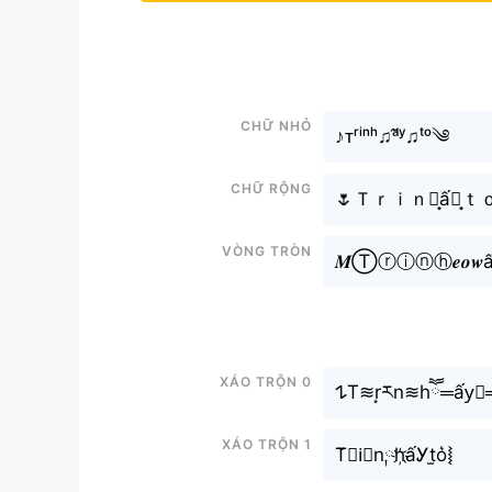
Chữ nhỏ
♪ᴛʳⁱⁿʰ♫ᵃ̂́ʸ♫ᵗᵒ༄
Chữ rộng
🌷Ｔｒｉｎｈ͙ấｙ͙ｔｏ
Vòng tròn
𝑴Ⓣⓡⓘⓝⓗ𝒆𝒐𝒘ấⓨ
Xáo trộn 0
𐰁T≋r͙རn≋hཽ═ấy⃟═
Xáo trộn 1
T̆𝓻i⃕n༙h҉ấᎩt̫o͛⦚