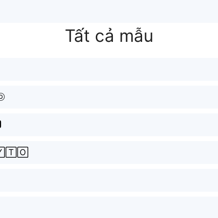
Tất cả mẫu
ⓞ

🅃🄾
ｏ