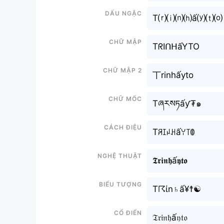
Dấu ngặc
T⒭⒤⒩⒣ấ⒴⒯⒪
Chữ mập
TᖇIᑎᕼấYTO
Chữ mập 2
丅rinhấyto
Chữ mốc
Tཞརསཏấƴ₮๑
Cách điệu
Tꋪꀤꈤꃅấꌩ꓄ꂦ
Nghệ thuật
𝕿𝖗𝖎𝖓𝖍ấ𝖞𝖙𝖔
Biểu tượng
T☈ίn♄ấ¥☨☯
Cổ điển
𝔗𝔯𝔦𝔫𝔥ấ𝔶𝔱𝔬