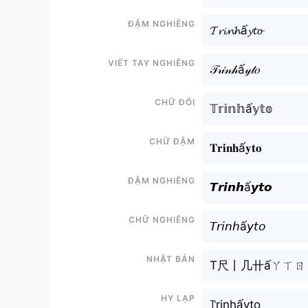
Đậm nghiêng
𝓣𝓻𝓲𝓷𝓱ấ𝔂𝓽𝓸
Viết tay nghiêng
𝒯𝓇𝒾𝓃𝒽ấ𝓎𝓉𝑜
Chữ đôi
𝕋𝕣𝕚𝕟𝕙ấ𝕪𝕥𝕠
Chữ đậm
𝐓𝐫𝐢𝐧𝐡ấ𝐲𝐭𝐨
Đậm nghiêng
𝙏𝙧𝙞𝙣𝙝ấ𝙮𝙩𝙤
Chữ nghiêng
𝘛𝘳𝘪𝘯𝘩ấ𝘺𝘵𝘰
Nhật bản
T尺丨几卄ấㄚㄒㄖ
Hy lạp
꓅rinhấyto