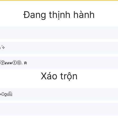
Đang thịnh hành
֒✧
𝒆𝒐𝒘ⓣⓞ. ฅ
Xáo trộn
🅣o̫𓊝