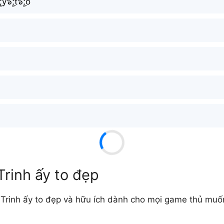
ۜ;y๖ۣۜ;t๖ۣۜ;o
Trinh ấy to đẹp
rinh ấy to đẹp và hữu ích dành cho mọi game thủ muốn 