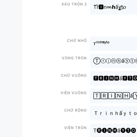
Xáo trộn 2
T̆r͆🅸n∞𝙝ấy̳t҉𝘰
Chữ nhỏ
ᴛʳⁱⁿʰᵃ̂́ʸᵗᵒ
Vòng tròn
Ⓣⓡⓘⓝⓗấⓨⓣ
Chữ vuông
🆃🆁🅸🅽🅷ấ🆈🆃
Viền vuông
🅃🅁🄸🄽🄷ấ
Chữ rộng
Ｔｒｉｎｈấｙｔ
Viền tròn
T🅡🅘🅝🅗ấ🅨🅣🅞