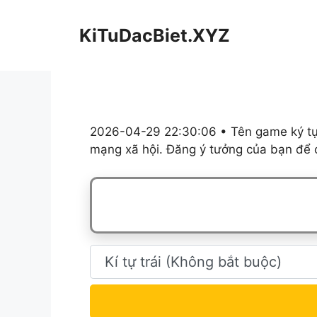
Chuyển
đến
KiTuDacBiet.XYZ
nội
dung
2026-04-29 22:30:06 • Tên game ký tự,
mạng xã hội. Đăng ý tưởng của bạn để c