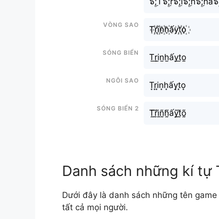
๖ۣۜ;T๖ۣۜ;r๖ۣۜ;i๖ۣۜ;n๖ۣۜ;hấ๖ۣ
Vòng sao
T꙰r꙰i꙰n꙰h꙰ấy꙰t꙰o꙰
Sóng biển
T̫r̫i̫n̫h̫ấy̫t̫o̫
Ngôi sao
T͙r͙i͙n͙h͙ấy͙t͙o͙
Sóng biển 2
T̰̃r̰̃ḭ̃ñ̰h̰̃ấỹ̰t̰̃õ̰
Danh sách những kí tự 
Dưới đây là danh sách những tên game T
tất cả mọi người.