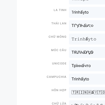
La tinh
꓄rinhấyto
Thái lan
TՐɿՈҺấע੮૦
Chữ mỏng
𝚃𝚛𝚒𝚗𝚑ấ𝚢𝚝𝚘
Móc câu
TᖇiᏁᏂấᎩᎿᏫ
Unicode
Трїннấчто
Campuchia
Trinhấyto
Hỗn hợp
🇹🇷🇮🇳🇭ấ🇾🇹
Chữ Lửa