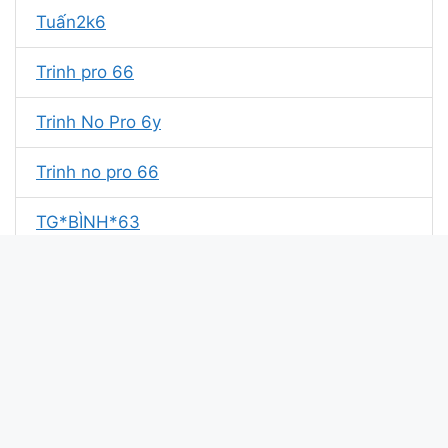
Tuấn2k6
Trinh pro 66
Trinh No Pro 6y
Trinh no pro 66
TG*BÌNH*63
GRT..thắng 2k6
Butterfly76
Warth Sloth 637
biet69