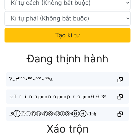
Tạo kí tự
Đang thịnh hành
𐙚｡ᴛʳⁱⁿʰ⋆ⁿᵒ⋆ᵖʳᵒ⋆⁶⁶𖦹.
𝔰𝔦Ｔｒｉｎｈ𝔤𝔪𝔞ｎｏ𝔤𝔪𝔞ｐｒｏ𝔤𝔪𝔞６６౨ৎ
౨Ⓣⓡⓘⓝⓗৎⓝⓞৎⓟⓡⓞৎ⑥⑥𝔄𝔩𝔭𝔥
Xáo trộn