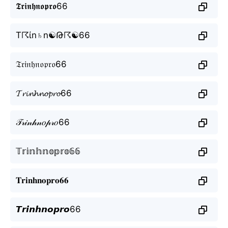
𝕿𝖗𝖎𝖓𝖍𝖓𝖔𝖕𝖗𝖔66
T☈ίn♄n☯Թ☈☯66
𝔗𝔯𝔦𝔫𝔥𝔫𝔬𝔭𝔯𝔬66
𝓣𝓻𝓲𝓷𝓱𝓷𝓸𝓹𝓻𝓸66
𝒯𝓇𝒾𝓃𝒽𝓃𝑜𝓅𝓇𝑜66
𝕋𝕣𝕚𝕟𝕙𝕟𝕠𝕡𝕣𝕠𝟞𝟞
𝐓𝐫𝐢𝐧𝐡𝐧𝐨𝐩𝐫𝐨𝟔𝟔
𝙏𝙧𝙞𝙣𝙝𝙣𝙤𝙥𝙧𝙤66