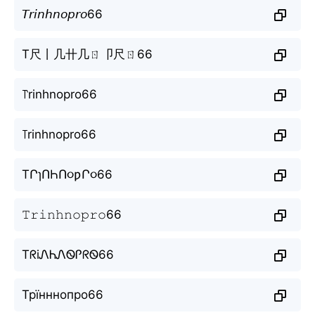
𝘛𝘳𝘪𝘯𝘩𝘯𝘰𝘱𝘳𝘰66
T尺丨几卄几ㄖ卩尺ㄖ66
꓅rinhnopro66
꓄rinhnopro66
TՐɿՈҺՈ૦ƿՐ૦66
𝚃𝚛𝚒𝚗𝚑𝚗𝚘𝚙𝚛𝚘66
TᖇiᏁᏂᏁᏫᎵᖇᏫ66
Трїнннопро66