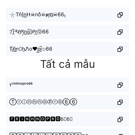
𓇼Tri͛⦚n͟͟ᕼ☠︎︎no̐☠︎︎𝖕r̝o҉☠︎︎66₍
𝓣r̲̅རn҉ཏn͟͟o̲̅]ᑭr͟ⓞ66
T꙰r̷i͟͟n⃕h̝Ꮑo♥p͟͟r̲̅𝚘66
Tất cả mẫu
ᴛʳⁱⁿʰⁿᵒᵖʳᵒ⁶⁶
Ⓣⓡⓘⓝⓗⓝⓞⓟⓡⓞ⑥⑥
🆃🆁🅸🅽🅷🅽🅾🅿🆁🅾6⃣6⃣