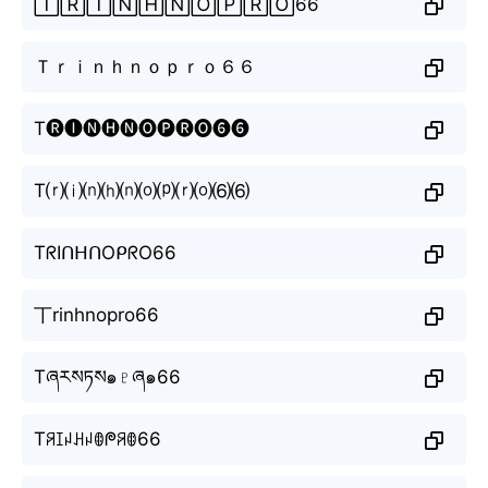
🅃🅁🄸🄽🄷🄽🄾🄿🅁🄾66
Ｔｒｉｎｈｎｏｐｒｏ６６
T🅡🅘🅝🅗🅝🅞🅟🅡🅞❻❻
T⒭⒤⒩⒣⒩⒪⒫⒭⒪⑹⑹
TᖇIᑎᕼᑎOᑭᖇO66
丅rinhnopro66
Tཞརསཏས๑♇ཞ๑66
Tꋪꀤꈤꃅꈤꂦᖘꋪꂦ66