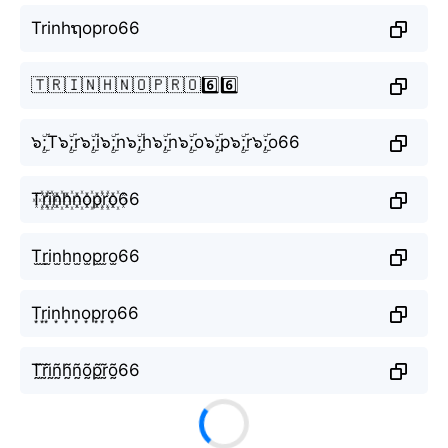
Trinhຖopro66
🇹🇷🇮🇳🇭🇳🇴🇵🇷🇴6️⃣6️⃣
๖ۣۜ;T๖ۣۜ;r๖ۣۜ;i๖ۣۜ;n๖ۣۜ;h๖ۣۜ;n๖ۣۜ;o๖ۣۜ;p๖ۣۜ;r๖ۣۜ;o66
T꙰r꙰i꙰n꙰h꙰n꙰o꙰p꙰r꙰o꙰66
T̫r̫i̫n̫h̫n̫o̫p̫r̫o̫66
T͙r͙i͙n͙h͙n͙o͙p͙r͙o͙66
T̰̃r̰̃ḭ̃ñ̰h̰̃ñ̰õ̰p̰̃r̰̃õ̰66