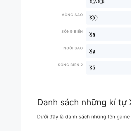
๖ۣۜ;X๖ۣۜ;a
Vòng sao
X꙰a꙰
Sóng biển
X̫a̫
Ngôi sao
X͙a͙
Sóng biển 2
X̰̃ã̰
Danh sách những kí tự
Dưới đây là danh sách những tên game 