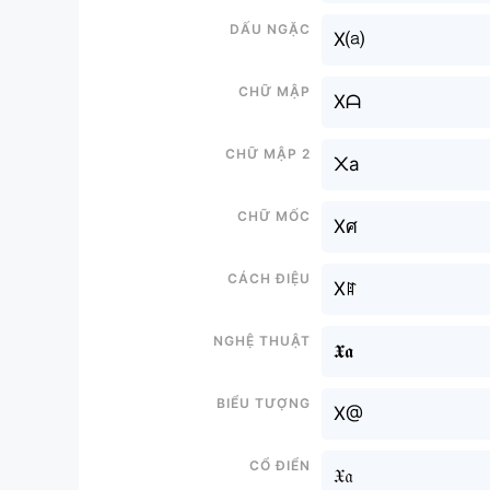
Dấu ngặc
X⒜
Chữ mập
Xᗩ
Chữ mập 2
᙭a
Chữ mốc
Xศ
Cách điệu
Xꍏ
Nghệ thuật
𝖃𝖆
Biểu tượng
X@
Cổ điển
𝔛𝔞