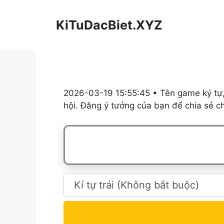
Chuyển
đến
KiTuDacBiet.XYZ
nội
dung
2026-03-19 15:55:45 • Tên game ký tự,
hội. Đăng ý tưởng của bạn để chia sẻ c