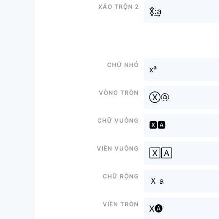
Xáo trộn 2
X̥ͦ:͢a
Chữ nhỏ
xᵃ
Vòng tròn
Ⓧⓐ
Chữ vuông
🆇🅰
Viền vuông
🅇🄰
Chữ rộng
Ｘａ
Viền tròn
X🅐