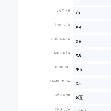
La tinh
ꉧa
Thái lan
Xค
Chữ mỏng
𝚇𝚊
Móc câu
XᎯ
Unicode
Жа
Campuchia
Xa
Hỗn hợp
❌🇦
Chữ Lửa