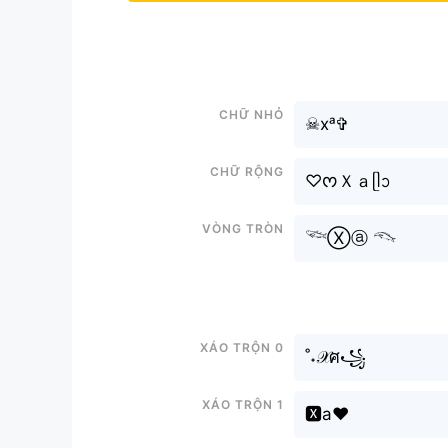
Chữ nhỏ
☠︎︎xᵃ✞︎
Chữ rộng
♡ᰔＸａᥫᩣ
Vòng tròn
𓆝Ⓧⓐ 𓆞
Xáo trộn 0
˚˖𝒳ศ꧁
Xáo trộn 1
🆇a♥