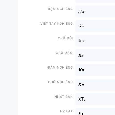
Đậm nghiêng
𝓧𝓪
Viết tay nghiêng
𝒳𝒶
Chữ đôi
𝕏𝕒
Chữ đậm
𝐗𝐚
Đậm nghiêng
𝙓𝙖
Chữ nghiêng
𝘟𝘢
Nhật bản
X卂
Hy lạp
ꇓa