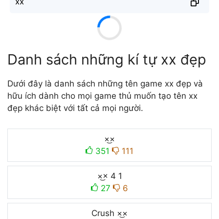
x̐x̐
Danh sách những kí tự xx đẹp
Dưới đây là danh sách những tên game xx đẹp và
hữu ích dành cho mọi game thủ muốn tạo tên xx
đẹp khác biệt với tất cả mọi người.
×͜×
351
111
×͜× 4 1
27
6
Crush ×͜×