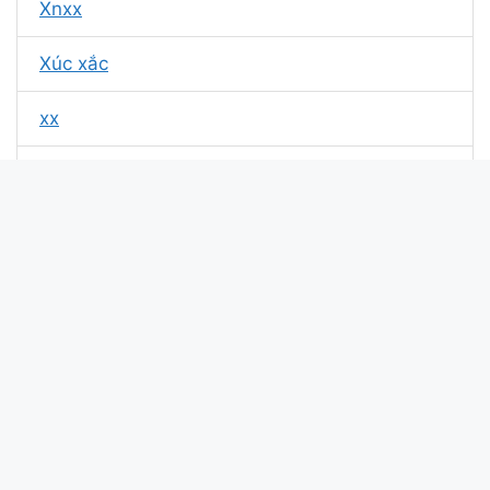
Xnxx
Xúc xắc
xx
Xàm + Xí + Đú
BòXịnXò
Xao xuyến
lxrs bxx¿?
x^2+(2*x)-8==0
x^2+2x-8=0