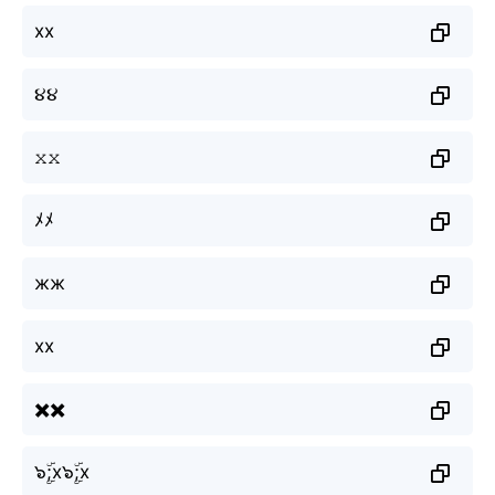
xx
૪૪
𝚡𝚡
ﾒﾒ
жж
xx
✖️✖️
๖ۣۜ;x๖ۣۜ;x