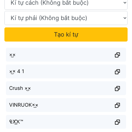
Tạo kí tự
×͜×
×͜× 4 1
Crush ×͜×
VINRUOK×͜×
₠X͜͡᙭™