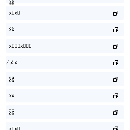
x⃗x⃗
x͛x͛
x⃒⃒⃒x⃒⃒⃒
̸ x̸ x
x̺͆x̺͆
x͟x͟
x̲̅x̲̅
x⃣x⃣