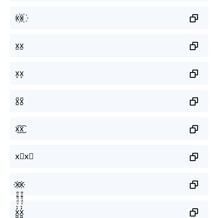
x꙰x꙰
x̫x̫
x͙x͙
x̰̃x̰̃
x͜͡x͜͡
x⃟x⃟
x҉x҉
x̼͖̺̠̰͇̙̓͛ͮͩͦ̎ͦ̑ͅx̼͖̺̠̰͇̙̓͛ͮͩͦ̎ͦ̑ͅ