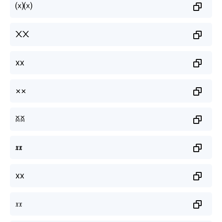
⒳⒳
᙭᙭
xx
××
ꊼꊼ
𝖝𝖝
xx
𝔵𝔵