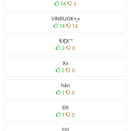
14
3
VINRUOK×͜×
14
13
₠X͜͡᙭™
3
0
Xx
2
0
hân
1
0
Đit
1
0
Dữ