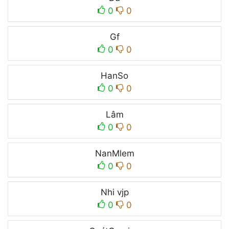
0
0
Gf
0
0
HanSo
0
0
Lâm
0
0
NanㅤMlem
0
0
Nhi vjp
0
0