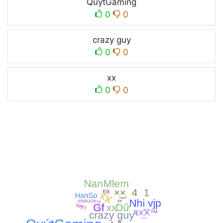
QuýtGaming
0
0
crazy guy
0
0
xx
0
0