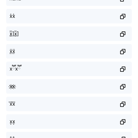
x̾x̾
x̲̅]x̲̅]
ẍ̤ẍ̤
xཽxཽ
x҉x҉
x⃜x⃜
x͎x͎