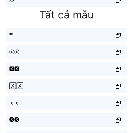
Tất cả mẫu
ˣˣ
ⓧⓧ
🆇🆇
🅇🅇
ｘｘ
🅧🅧