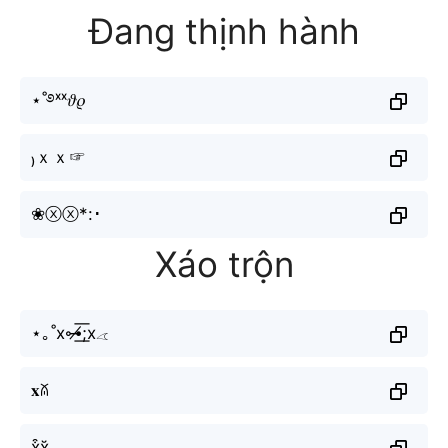
Đang thịnh hành
⋆˚࿔ˣˣ𝜗𝜚
₎ｘｘ☞
❀ⓧⓧ*:･
Xáo trộn
⋆｡˚x⊶̸͟͞;x𓂁
𝐱ꊼ
x͒x̆