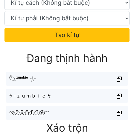
Tạo kí tự
Đang thịnh hành
𓆡ᶻᵘᵐᵇⁱᵉ 𓇼
ϟ -ｚｕｍｂｉｅ ϟ
୨୧ⓩⓤⓜⓑⓘⓔ♈︎
Xáo trộn