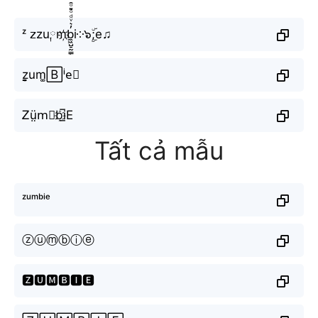
ᶻ 𝗓zu༙m҉b̼͖̺̠̰͇̙̓͛ͮͩͦ̎ͦ̑ͅi༶๖ۣۜ;e♫
z̬̤̯um͚🄱ⁱe⃕
Ꮓṳ̈m⃣b҈i̲̅E
Tất cả mẫu
ᶻᵘᵐᵇⁱᵉ
ⓩⓤⓜⓑⓘⓔ
🆉🆄🅼🅱🅸🅴