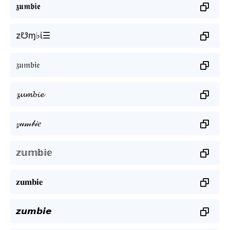
𝖟𝖚𝖒𝖇𝖎𝖊
z☋ɱ♭ί☰
𝔷𝔲𝔪𝔟𝔦𝔢
𝔃𝓾𝓶𝓫𝓲𝓮
𝓏𝓊𝓂𝒷𝒾𝑒
𝕫𝕦𝕞𝕓𝕚𝕖
𝐳𝐮𝐦𝐛𝐢𝐞
𝙯𝙪𝙢𝙗𝙞𝙚