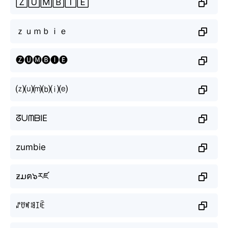
🅉🅄🄼🄱🄸🄴
ｚｕｍｂｉｅ
🅩🅤🅜🅑🅘🅔
⒵⒰⒨⒝⒤⒠
ᘔᑌᗰᗷIE
zumbie
ƶມฅ๖རཛ
ꁴꀎꎭꌃꀤꍟ