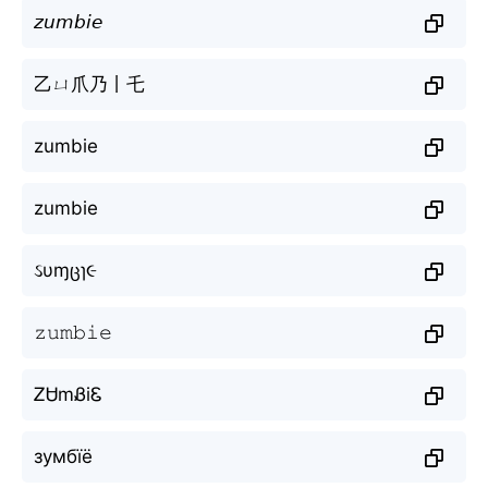
𝘻𝘶𝘮𝘣𝘪𝘦
乙ㄩ爪乃丨乇
zumbie
zumbie
ઽυɱცɿ૯
𝚣𝚞𝚖𝚋𝚒𝚎
ᏃᏌmᏰiᏋ
зумбїё