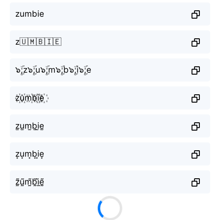
zumbie
z🇺🇲🇧🇮🇪
๖ۣۜ;z๖ۣۜ;u๖ۣۜ;m๖ۣۜ;b๖ۣۜ;i๖ۣۜ;e
z꙰u꙰m꙰b꙰i꙰e꙰
z̫u̫m̫b̫i̫e̫
z͙u͙m͙b͙i͙e͙
z̰̃ṵ̃m̰̃b̰̃ḭ̃ḛ̃