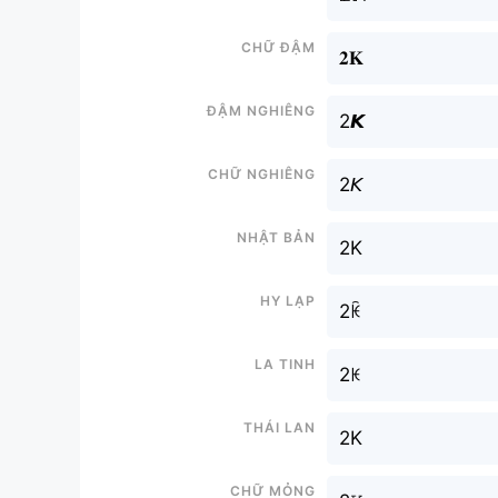
Chữ đậm
𝟐𝐊
Đậm nghiêng
2𝙆
Chữ nghiêng
2𝘒
Nhật bản
2K
Hy lạp
2ꀗ
La tinh
2ꀘ
Thái lan
2K
Chữ mỏng