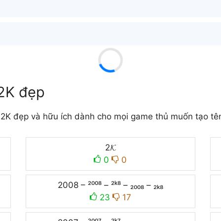
 2K đẹp
2K đẹp và hữu ích dành cho mọi game thủ muốn tạo tên 
2𝓚
0
0
2008 – ²⁰⁰⁸ – ²ᵏ⁸ – ₂₀₀₈ – ₂ₖ₈
23
17