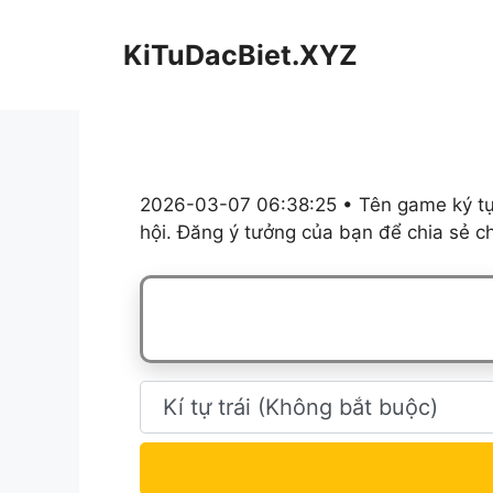
Chuyển
đến
KiTuDacBiet.XYZ
nội
dung
2026-03-07 06:38:25 • Tên game ký tự,
hội. Đăng ý tưởng của bạn để chia sẻ c