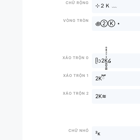
Chữ rộng
⊹２Ｋ ﹏
Vòng tròn
꩜②Ⓚ ⋆
Xáo trộn 0
ᥫᩣ2K̼͖̺̠̰͇̙̓͛ͮͩͦ̎ͦ̑ͅ໒
Xáo trộn 1
2Kཽ
Xáo trộn 2
2K≋
Chữ nhỏ
²ᴋ