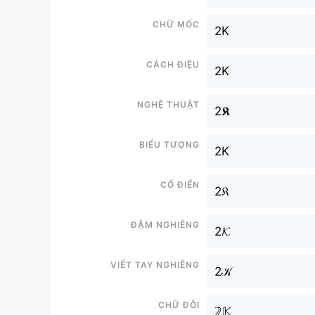
Chữ mốc
2K
Cách điệu
2K
Nghệ thuật
2𝕶
Biểu tượng
2K
Cổ điển
2𝔎
Đậm nghiêng
2𝓚
Viết tay nghiêng
2𝒦
Chữ đôi
𝟚𝕂