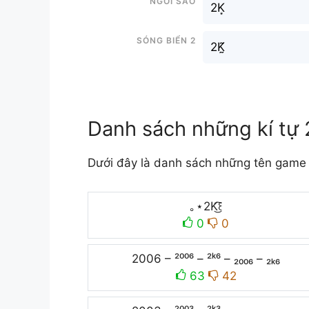
2K͙
Sóng biển 2
2K̰̃
Danh sách những kí tự
Dưới đây là danh sách những tên game 
｡⋆2K͜͡꒰
0
0
2006 – ²⁰⁰⁶ – ²ᵏ⁶ – ₂₀₀₆ – ₂ₖ₆
63
42