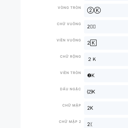
Vòng tròn
②Ⓚ
Chữ vuông
2⃣🅺
Viền vuông
2🄺
Chữ rộng
２Ｋ
Viền tròn
❷K
Dấu ngặc
⑵K
Chữ mập
2K
Chữ mập 2
2ᛕ