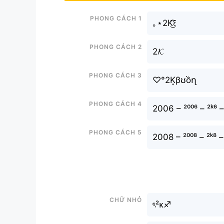
Phong cách 1
｡⋆2K͜͡꒰
Phong cách 2
2𝓚
Phong cách 3
♡°2K͙βʊồղ
Phong cách 4
2006 – ²⁰⁰⁶ – ²ᵏ⁶ –
Phong cách 5
2008 – ²⁰⁰⁸ – ²ᵏ⁸ – 
Chữ nhỏ
ৎ²ᴋ♐︎