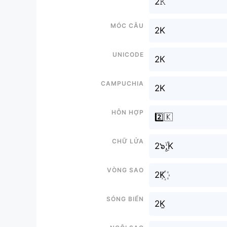
2𝙺
Móc câu
2K
Unicode
2К
Campuchia
2K
Hỗn hợp
2️⃣🇰
Chữ Lửa
2๖ۣۜ;K
Vòng sao
2K꙰
Sóng biển
2K̫
Ngôi sao