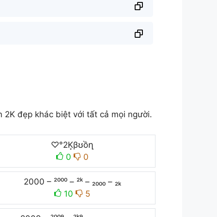
2K đẹp khác biệt với tất cả mọi người.
♡°2K͙βʊồղ
0
0
2000 – ²⁰⁰⁰ – ²ᵏ – ₂₀₀₀ – ₂ₖ
10
5