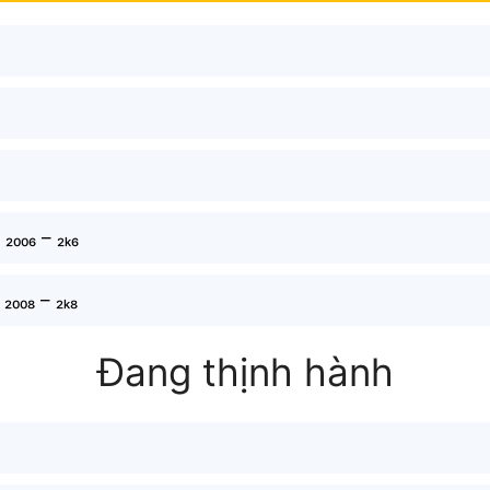
 ₂₀₀₆ – ₂ₖ₆
₂₀₀₈ – ₂ₖ₈
Đang thịnh hành