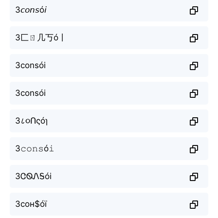
3𝘤𝘰𝘯𝘴ó𝘪
3匚ㄖ几丂ó丨
3consói
3consói
3८૦Ոςóɿ
3𝚌𝚘𝚗𝚜ó𝚒
3ᏣᏫᏁᎦói
3сон$óї