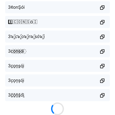
3¢onŞói
3️⃣🇨🇴🇳🇸ó🇮
3๖ۣۜ;c๖ۣۜ;o๖ۣۜ;n๖ۣۜ;só๖ۣۜ;i
3c꙰o꙰n꙰s꙰ói꙰
3c̫o̫n̫s̫ói̫
3c͙o͙n͙s͙ói͙
3c̰̃õ̰ñ̰s̰̃óḭ̃