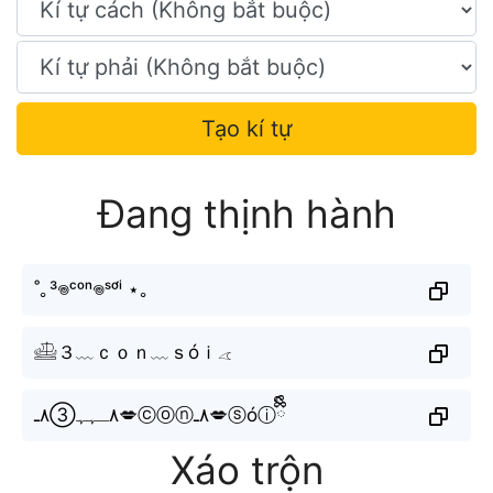
Tạo kí tự
Đang thịnh hành
˚｡³𖦹ᶜᵒⁿ𖦹ˢᵒ́ⁱ ⋆｡
𓊝３﹏ｃｏｎ﹏ｓóｉ𓂁
٨ـﮩﮩ③٨ـ💋ⓒⓞⓝ٨ـ💋ⓢóⓘྀིྀི
Xáo trộn