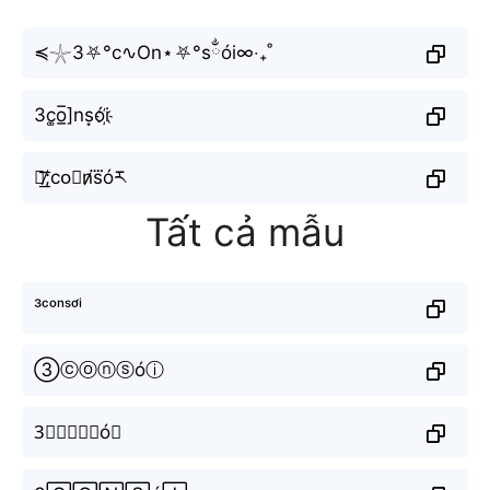
≼𓇼3⛧°c∿On⋆⛧°sྂói∞‧₊˚
3c͚o̲̅]ns͙ói҉
３̸͟͞;co⃣n̷̷s⃜óར
Tất cả mẫu
³ᶜᵒⁿˢᵒ́ⁱ
③ⓒⓞⓝⓢóⓘ
3⃣🅲🅾🅽🆂ó🅸