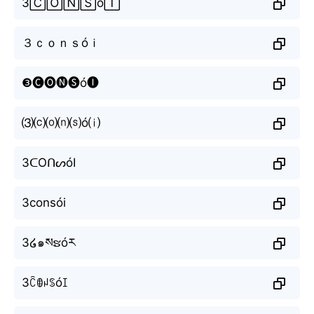
3🄲🄾🄽🅂ó🄸
３ｃｏｎｓóｉ
❸🅒🅞🅝🅢ó🅘
⑶⒞⒪⒩⒮ó⒤
3ᑕOᑎᔕóI
3consói
3໒๑སຮóར
3ꉓꂦꈤꌗóꀤ