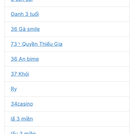
Oanh 3 tuổi
36 Gà smile
73丶Quyền Thiếu Gia
36 An bime
37 Khói
Ry
34casino
lẩ 3 miền
lẩu 3 miền