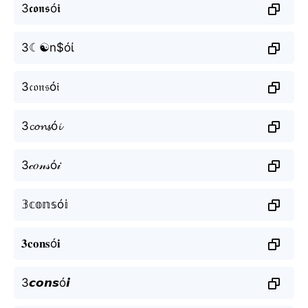
3𝖈𝖔𝖓𝖘ó𝖎
3☾☯n$óί
3𝔠𝔬𝔫𝔰ó𝔦
3𝓬𝓸𝓷𝓼ó𝓲
3𝒸𝑜𝓃𝓈ó𝒾
𝟛𝕔𝕠𝕟𝕤ó𝕚
𝟑𝐜𝐨𝐧𝐬ó𝐢
3𝙘𝙤𝙣𝙨ó𝙞