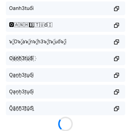
Oanh3tuổi
🅾️🇦🇳🇭3️⃣🇹🇺ổ🇮
๖ۣۜ;O๖ۣۜ;a๖ۣۜ;n๖ۣۜ;h3๖ۣۜ;t๖ۣۜ;uổ๖ۣۜ;i
O꙰a꙰n꙰h꙰3t꙰u꙰ổi꙰
O̫a̫n̫h̫3t̫u̫ổi̫
O͙a͙n͙h͙3t͙u͙ổi͙
Õ̰ã̰ñ̰h̰̃3t̰̃ṵ̃ổḭ̃