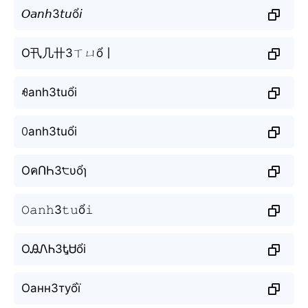
𝘖𝘢𝘯𝘩3𝘵𝘶ổ𝘪
O卂几卄3ㄒㄩổ丨
ꆂanh3tuổi
ꄲanh3tuổi
OคՈҺ3੮υổɿ
𝙾𝚊𝚗𝚑3𝚝𝚞ổ𝚒
OᎯᏁᏂ3ᎿᏌổi
Оанн3туổї