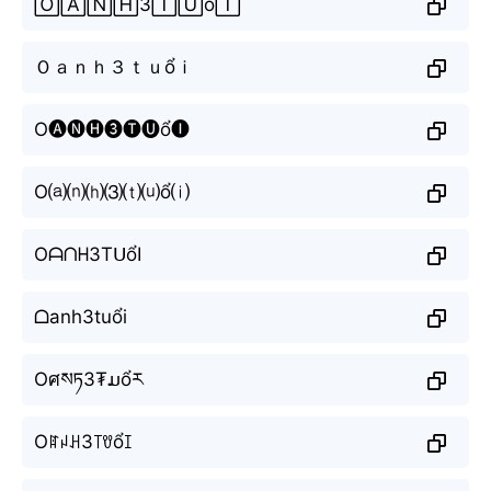
🄾🄰🄽🄷3🅃🅄ổ🄸
Ｏａｎｈ３ｔｕổｉ
O🅐🅝🅗❸🅣🅤ổ🅘
O⒜⒩⒣⑶⒯⒰ổ⒤
Oᗩᑎᕼ3TᑌổI
ᗝanh3tuổi
Oศསཏ3₮ມổར
Oꍏꈤꃅ3꓄ꀎổꀤ