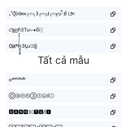
₊˚O͓̽⒜n̴н╭∩╮3╭∩╮t̷╭∩╮̷uིổ̸ i౨ৎ
𝓞a͟͟n͟͟h͛3Tu⊶ổi░
O҉a҉སh̼͖̺̠̰͇̙̓͛ͮͩͦ̎ͦ̑ͅ3Ꮏu⃗ổi̬̤̯
Tất cả mẫu
ᴏᵃⁿʰ³ᵗᵘᵒ̂̉ⁱ
Ⓞⓐⓝⓗ③ⓣⓤổⓘ
🅾🅰🅽🅷3⃣🆃🆄ổ🅸