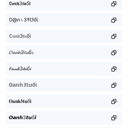
𝕺𝖆𝖓𝖍3𝖙𝖚ổ𝖎
O@n♄3☨☋ổί
𝔒𝔞𝔫𝔥3𝔱𝔲ổ𝔦
𝓞𝓪𝓷𝓱3𝓽𝓾ổ𝓲
𝒪𝒶𝓃𝒽3𝓉𝓊ổ𝒾
𝕆𝕒𝕟𝕙𝟛𝕥𝕦ổ𝕚
𝐎𝐚𝐧𝐡𝟑𝐭𝐮ổ𝐢
𝙊𝙖𝙣𝙝3𝙩𝙪ổ𝙞