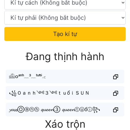
Tạo kí tự
Đang thịnh hành
𓊝ᴏᵃⁿʰ﹏³﹏ᵗᵘᵒ̂̉ⁱ𓂁
꧁Ｏａｎｈ༺３༺ｔｕổｉＳＵＮ
𝔂𝓪𝓼𝓼Ⓞⓐⓝⓗ 𝓺𝓾𝓮𝓮𝓷③ 𝓺𝓾𝓮𝓮𝓷ⓣⓤổⓘ꧂
Xáo trộn