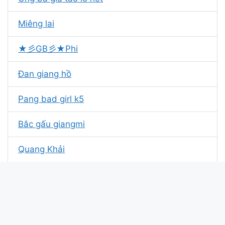
Miêng lai
★彡GB彡★Phi
Đan giang hồ
Pang bad girl k5
Bắc gấu giangmi
Quang Khải
Ha trung kiên
God_Elsi
ÉNG.A IU