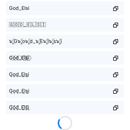
God_Elsi
🇬🇴🇩_🇪🇱🇸🇮
๖ۣۜ;G๖ۣۜ;o๖ۣۜ;d_๖ۣۜ;E๖ۣۜ;l๖ۣۜ;s๖ۣۜ;i
G꙰o꙰d꙰_E꙰l꙰s꙰i꙰
G̫o̫d̫_E̫l̫s̫i̫
G͙o͙d͙_E͙l͙s͙i͙
G̰̃õ̰d̰̃_Ḛ̃l̰̃s̰̃ḭ̃