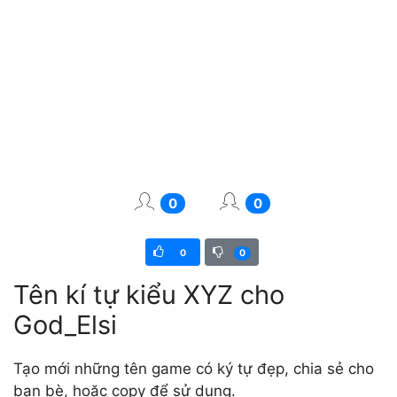
0
0
0
0
Tên kí tự kiểu XYZ cho
God_Elsi
Tạo mới những tên game có ký tự đẹp, chia sẻ cho
bạn bè, hoặc copy để sử dụng.