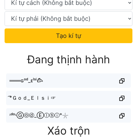
Tạo kí tự
Đang thịnh hành
═══ɢᵒᵈ_ᴇˡˢⁱ𐂃
͡°Ｇｏｄ_Ｅｌｓｉ☞
ᶦᵈᵒᶫⒼⓞⓓ_Ⓔⓛⓢⓘ°𓇼
Xáo trộn