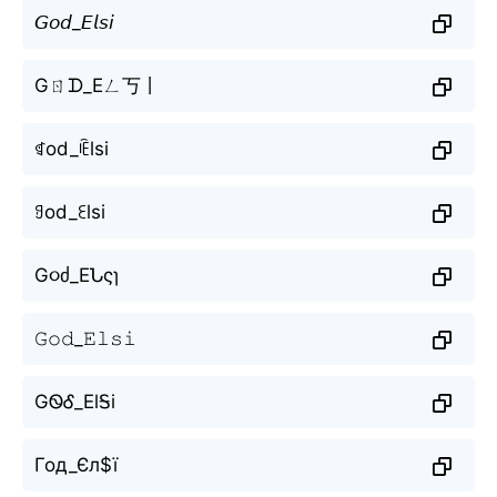
𝘎𝘰𝘥_𝘌𝘭𝘴𝘪
Gㄖᗪ_Eㄥ丂丨
ꁍod_ꍟlsi
ꍌod_ꏂlsi
G૦ძ_EՆςɿ
𝙶𝚘𝚍_𝙴𝚕𝚜𝚒
GᏫᎴ_ElᎦi
Год_Єл$ї