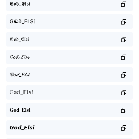
𝕲𝖔𝖉_𝕰𝖑𝖘𝖎
G☯∂_Eᒪ$ί
𝔊𝔬𝔡_𝔈𝔩𝔰𝔦
𝓖𝓸𝓭_𝓔𝓵𝓼𝓲
𝒢𝑜𝒹_𝐸𝓁𝓈𝒾
𝔾𝕠𝕕_𝔼𝕝𝕤𝕚
𝐆𝐨𝐝_𝐄𝐥𝐬𝐢
𝙂𝙤𝙙_𝙀𝙡𝙨𝙞