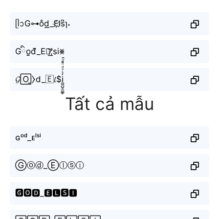
ᥫᩣG⊶o̐d͟_E҉ls͆ɿ˖
Gིo̤̮d᷈_E꒒̸͟͞;si⨳
𝓖🄾̼⧽d_🇪𝘭$i̼͖̺̠̰͇̙̓͛ͮͩͦ̎ͦ̑ͅ
Tất cả mẫu
ɢᵒᵈ_ᴇˡˢⁱ
Ⓖⓞⓓ_Ⓔⓛⓢⓘ
🅶🅾🅳_🅴🅻🆂🅸