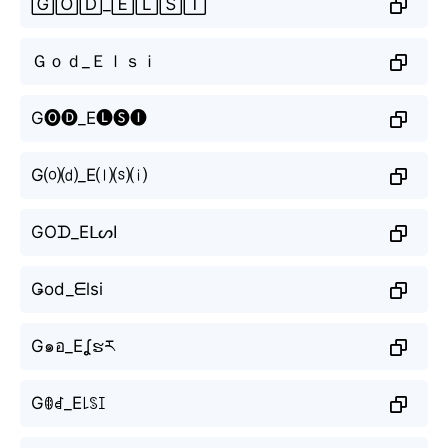
🄶🄾🄳_🄴🄻🅂🄸
Ｇｏｄ_Ｅｌｓｉ
G🅞🅓_E🅛🅢🅘
G⒪⒟_E⒧⒮⒤
GOᗪ_EᒪᔕI
Ǥod_ᗴlsi
G๑อ_Eʆຮར
Gꂦꀸ_E꒒ꌗꀤ