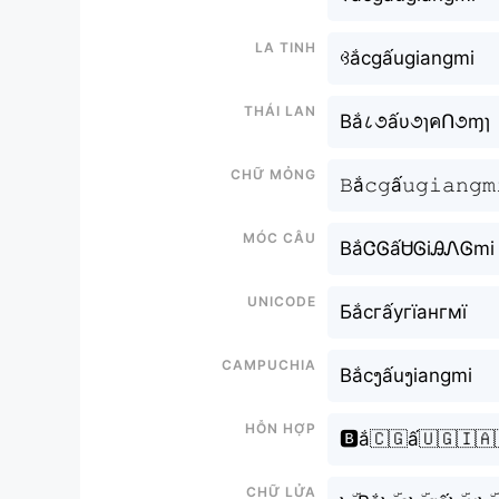
La tinh
ꃳắcgấugiangmi
Thái lan
Bắ८૭ấυ૭ɿคՈ૭ɱɿ
Chữ mỏng
𝙱ắ𝚌𝚐ấ𝚞𝚐𝚒𝚊𝚗𝚐𝚖
Móc câu
BắᏣᎶấᏌᎶiᎯᏁᎶmi
Unicode
Бắсгấугїангмї
Campuchia
Bắcງấuງiangmi
Hỗn hợp
🅱️ắ🇨🇬ấ🇺🇬🇮🇦
Chữ Lửa