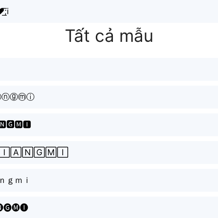
̸͟͞;i
Tất cả mẫu
ⓐⓝⓖⓜⓘ
🅽🅶🅼🅸
🄸🄰🄽🄶🄼🄸
ａｎｇｍｉ
🅖🅜🅘