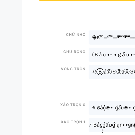
Chữ nhỏ
𖠁ʙᵃ̆́ᶜ═ᵍᵃ̂́ᵘ═ᵍⁱᵃⁿᵍᵐⁱ
Chữ rộng
(Ｂắｃ•- •ｇấｕ
Vòng tròn
♌︎Ⓑắⓒ♉︎ⓖấⓤ
Xáo trộn 0
𖦹.𝓑ắc͓̽❀⋆.g͜͡ấυ❀⋆.g̬̤̯
Xáo trộn 1
̸ Bắc͚g͓̽ấມg͎͍͐ɿa͙n⊶g̶m̷ï