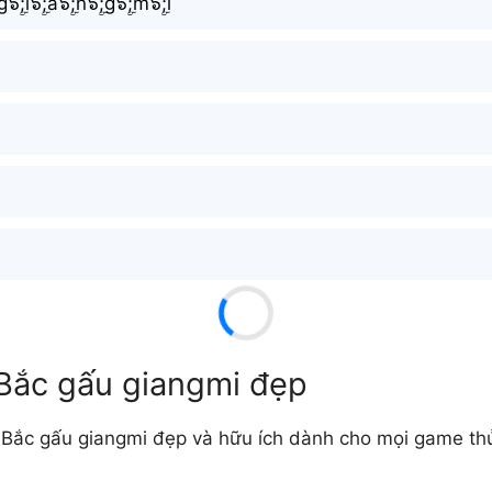
๖ۣۜ;i๖ۣۜ;a๖ۣۜ;n๖ۣۜ;g๖ۣۜ;m๖ۣۜ;i
 Bắc gấu giangmi đẹp
 Bắc gấu giangmi đẹp và hữu ích dành cho mọi game th