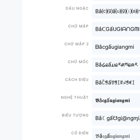
Dấu ngặc
Bắ⒞⒢ấ⒰⒢⒤⒜
Chữ mập
BắᑕGấᑌGIᗩᑎGᗰI
Chữ mập 2
ᗷắcgấugiangmi
Chữ mốc
Bắ໒ɕấມɕརศསɕฅར
Cách điệu
Bắꉓꁅấꀎꁅꀤꍏꈤꁅꎭꀤ
Nghệ thuật
𝕭ắ𝖈𝖌ấ𝖚𝖌𝖎𝖆𝖓𝖌𝖒𝖎
Biểu tượng
Bắ☾gấ☋gί@ngɱί
Cổ điển
𝔅ắ𝔠𝔤ấ𝔲𝔤𝔦𝔞𝔫𝔤𝔪𝔦