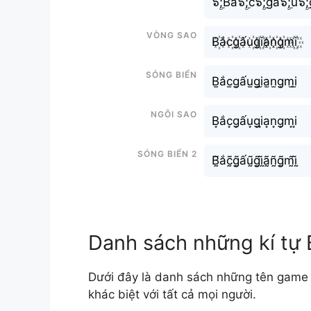
๖ۣۜ;Bắ๖ۣۜ;c๖ۣۜ;gấ๖ۣۜ;u๖ۣۜ;g
Vòng sao
B꙰ắc꙰g꙰ấu꙰g꙰i꙰a꙰n꙰g꙰m꙰i꙰
Sóng biển
B̫ắc̫g̫ấu̫g̫i̫a̫n̫g̫m̫i̫
Ngôi sao
B͙ắc͙g͙ấu͙g͙i͙a͙n͙g͙m͙i͙
Sóng biển 2
B̰̃ắc̰̃g̰̃ấṵ̃g̰̃ḭ̃ã̰ñ̰g̰̃m̰̃ḭ̃
Danh sách những kí tự
Dưới đây là danh sách những tên game
khác biệt với tất cả mọi người.