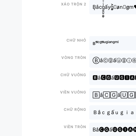
Xáo trộn 2
B͙ắcg̼͖̺̠̰͇̙̓͛ͮͩͦ̎ͦ̑ͅấуg͎͍͐𝕚a̷n⃘g̷m♥
Chữ nhỏ
ʙᵃ̆́ᶜᵍᵃ̂́ᵘᵍⁱᵃⁿᵍᵐⁱ
Vòng tròn
Ⓑắⓒⓖấⓤⓖⓘ
Chữ vuông
🅱ắ🅲🅶ấ🆄🅶🅸🅰
Viền vuông
🄱ắ🄲🄶ấ🅄🄶
Chữ rộng
Ｂắｃｇấｕｇｉ
Viền tròn
Bắ🅒🅖ấ🅤🅖🅘🅐