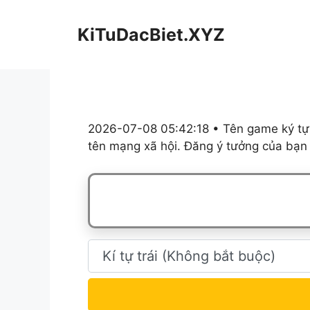
Chuyển
đến
KiTuDacBiet.XYZ
nội
dung
2026-07-08 05:42:18 • Tên game ký tự,
tên mạng xã hội. Đăng ý tưởng của bạn 