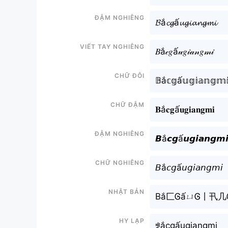
Đậm nghiêng
𝓑ắ𝓬𝓰ấ𝓾𝓰𝓲𝓪𝓷𝓰𝓶𝓲
Viết tay nghiêng
𝐵ắ𝒸𝑔ấ𝓊𝑔𝒾𝒶𝓃𝑔𝓂𝒾
Chữ đôi
𝔹ắ𝕔𝕘ấ𝕦𝕘𝕚𝕒𝕟𝕘𝕞
Chữ đậm
𝐁ắ𝐜𝐠ấ𝐮𝐠𝐢𝐚𝐧𝐠𝐦𝐢
Đậm nghiêng
𝘽ắ𝙘𝙜ấ𝙪𝙜𝙞𝙖𝙣𝙜𝙢
Chữ nghiêng
𝘉ắ𝘤𝘨ấ𝘶𝘨𝘪𝘢𝘯𝘨𝘮𝘪
Nhật bản
Bắ匚ᎶấㄩᎶ丨卂
Hy lạp
ꃃắcgấugiangmi