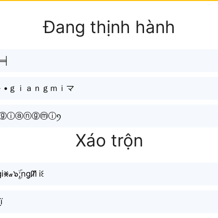
Đang thịnh hành
══╡
•- •ｇｉａｎｇｍｉマ
♉︎ⓖⓘⓐⓝⓖⓜⓘꪆ
Xáo trộn
i⨳𝒶๖ۣۜ;ng͙ᗰ̸ i꒰
̤