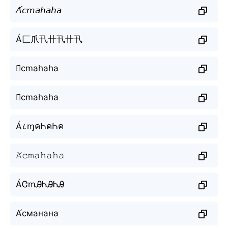
𝘈́𝘤𝘮𝘢𝘩𝘢𝘩𝘢
Á匚爪卂卄卂卄卂
ꋫ́cmahaha
ꋬ́cmahaha
Á८ɱคҺคҺค
𝙰́𝚌𝚖𝚊𝚑𝚊𝚑𝚊
ÁᏣmᎯᏂᎯᏂᎯ
А́сманана