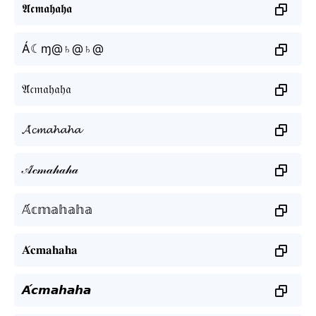
𝕬́𝖈𝖒𝖆𝖍𝖆𝖍𝖆
Á☾ɱ@♄@♄@
𝔄́𝔠𝔪𝔞𝔥𝔞𝔥𝔞
𝓐́𝓬𝓶𝓪𝓱𝓪𝓱𝓪
𝒜́𝒸𝓂𝒶𝒽𝒶𝒽𝒶
𝔸́𝕔𝕞𝕒𝕙𝕒𝕙𝕒
𝐀́𝐜𝐦𝐚𝐡𝐚𝐡𝐚
𝘼́𝙘𝙢𝙖𝙝𝙖𝙝𝙖