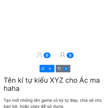
0
0
0
0
Tên kí tự kiểu XYZ cho Ác ma
haha
Tạo mới những tên game có ký tự đẹp, chia sẻ cho
bạn bè, hoặc copy để sử dụng.