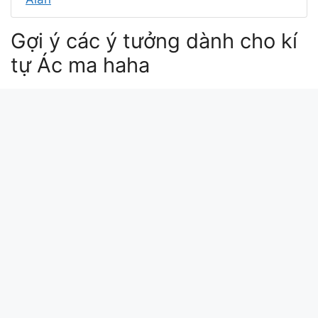
Gợi ý các ý tưởng dành cho kí
tự Ác ma haha
ha ha ha ha reincarnated
haha ascii
ha ha ha reincarnated
ha ha ha i am reincarnated
haha ascii art
Xin chào bài viết này update lúc: 2026-04-18
18:18:40. Mã md5 của kí tự Ác ma haha tại
kitudacbiet.xyz là: