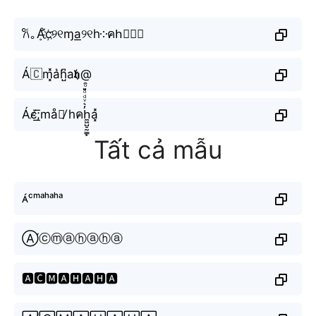
𐙚｡Ḁͦ́c҉୨୧ɱa͟୨୧h༶คh⃘𝚊♱
Á🇨m͓̽a͛h̺͆a𝖍@
Ác̴̸͟͞;må⫶̸ hคh̼͖̺̠̰͇̙̓͛ͮͩͦ̎ͦ̑ͅa͓̽
Tất cả mẫu
ᴀ́ᶜᵐᵃʰᵃʰᵃ
Ⓐ́ⓒⓜⓐⓗⓐⓗⓐ
🅰́🅲🅼🅰🅷🅰🅷🅰