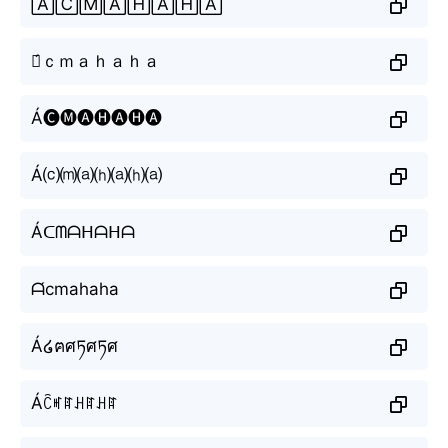
🄰́🄲🄼🄰🄷🄰🄷🄰
Ａ́ｃｍａｈａｈａ
Á🅒🅜🅐🅗🅐🅗🅐
Á⒞⒨⒜⒣⒜⒣⒜
Áᑕᗰᗩᕼᗩᕼᗩ
ᗩ́cmahaha
Á໒ฅศཏศཏศ
Áꉓꎭꍏꃅꍏꃅꍏ