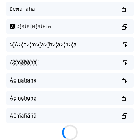
ค́c๓ahaha
🅰️́🇨🇲🇦🇭🇦🇭🇦
๖ۣۜ;Á๖ۣۜ;c๖ۣۜ;m๖ۣۜ;a๖ۣۜ;h๖ۣۜ;a๖ۣۜ;h๖ۣۜ;a
A꙰́c꙰m꙰a꙰h꙰a꙰h꙰a꙰
Á̫c̫m̫a̫h̫a̫h̫a̫
Á͙c͙m͙a͙h͙a͙h͙a͙
Ã̰́c̰̃m̰̃ã̰h̰̃ã̰h̰̃ã̰