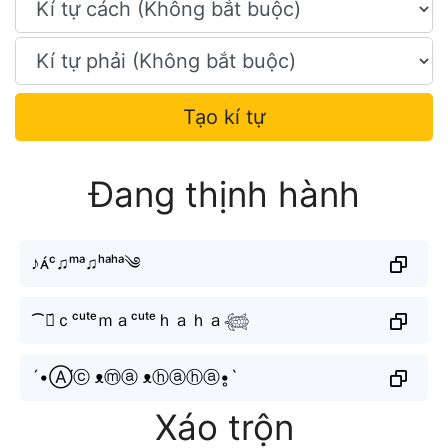
Tạo kí tự
Đang thịnh hành
♪ᴀ́ᶜ♫ᵐᵃ♫ʰᵃʰᵃ༄
⁀Ａ́ｃᶜᵘᵗᵉｍａᶜᵘᵗᵉｈａｈａ𓆉
´•Ⓐ́ⓒ ᴥⓜⓐ ᴥⓗⓐⓗⓐ•̥`
Xáo trộn