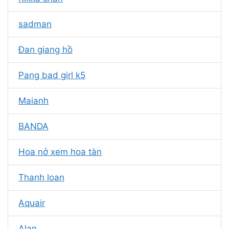
sadman
Đan giang hồ
Pang bad girl k5
Maianh
BANDA
Hoa nở xem hoa tàn
Thanh loan
Aquair
Alan