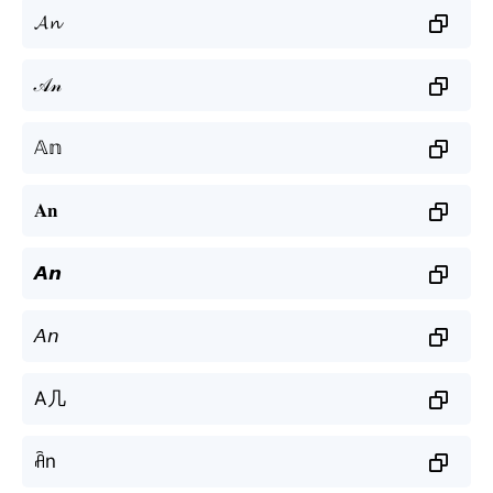
𝓐𝓷
𝒜𝓃
𝔸𝕟
𝐀𝐧
𝘼𝙣
𝘈𝘯
A几
ꋫn