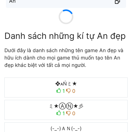
A̐n̐
Danh sách những kí tự An đẹp
Dưới đây là danh sách những tên game An đẹp và
hữu ích dành cho mọi game thủ muốn tạo tên An
đẹp khác biệt với tất cả mọi người.
❖ᴀŃミ★
1
0
ミ★ⒶⓃ★彡
1
0
(-_-)ＡＮ(-_-)