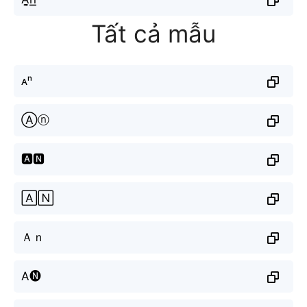
Tất cả mẫu
ᴀⁿ
Ⓐⓝ
🅰🅽
🄰🄽
Ａｎ
A🅝