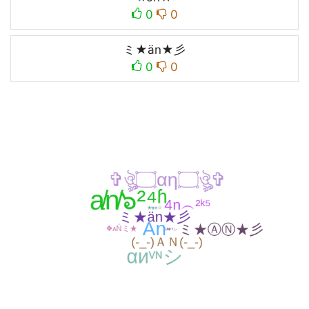
0
0
ミ★än★彡
0
0