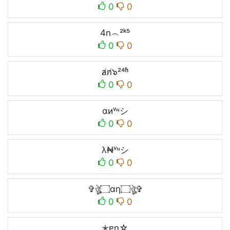
0
0
4n︵²ᵏ⁵
0
0
a̸n̸๖²⁴ʱ
0
0
αиᵛᶰシ
0
0
λ₦ᵛᶰシ
0
0
✞ঔৣ۝αη۝ঔৣ✞
0
0
✭ɐn☆