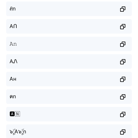
ꋬn
AՈ
𝙰𝚗
AᏁ
Ан
คn
🅰️🇳
๖ۣۜ;A๖ۣۜ;n