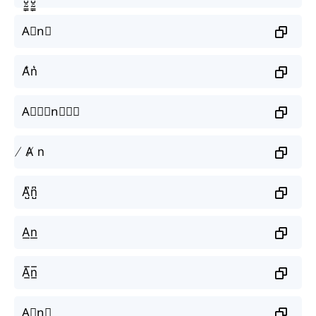
A⃗n⃗
A͛n͛
A⃒⃒⃒n⃒⃒⃒
̸ A̸ n
A̺͆n̺͆
A͟n͟
A̲̅n̲̅
A⃣n⃣