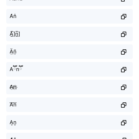
A̾n̾
A̲̅]n̲̅]
Ä̤n̤̈
Aཽnཽ
A҉n҉
A⃜n⃜
A͎n͎