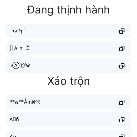
Đang thịnh hành
´•ᴀⁿ•̥`
||Ａｎ ↺
♪Ⓐⓝ༄
Xáo trộn
**໒**Å⫶n⨳୨୧
A⃘n᷈
A̬̤̯n͟͟