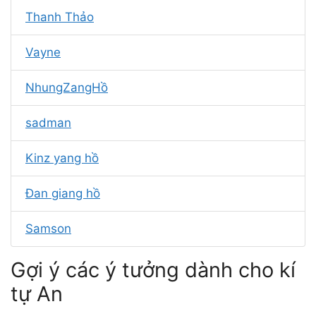
Thanh Thảo
Vayne
NhungZangHồ
sadman
Kinz yang hồ
Đan giang hồ
Samson
Gợi ý các ý tưởng dành cho kí
tự An