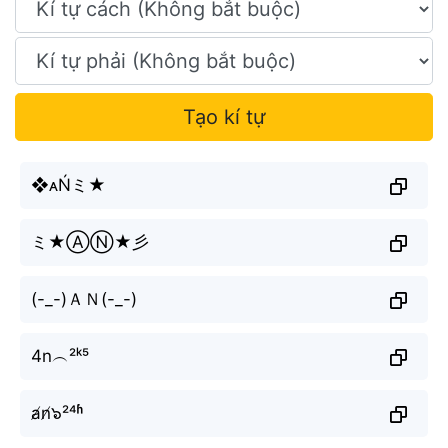
Tạo kí tự
❖ᴀŃミ★
ミ★ⒶⓃ★彡
(-_-)ＡＮ(-_-)
4n︵²ᵏ⁵
a̸n̸๖²⁴ʱ