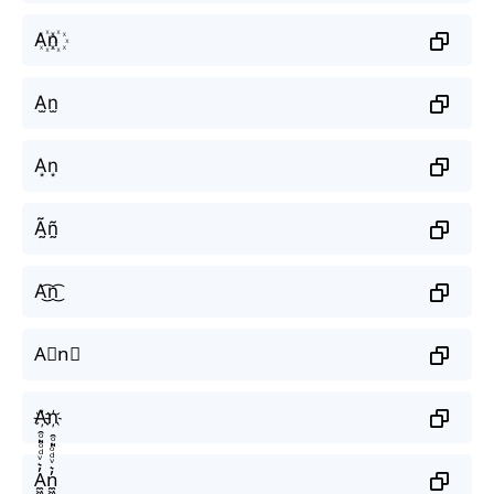
A꙰n꙰
A̫n̫
A͙n͙
Ã̰ñ̰
A͜͡n͜͡
A⃟n⃟
A҉n҉
A̼͖̺̠̰͇̙̓͛ͮͩͦ̎ͦ̑ͅn̼͖̺̠̰͇̙̓͛ͮͩͦ̎ͦ̑ͅ