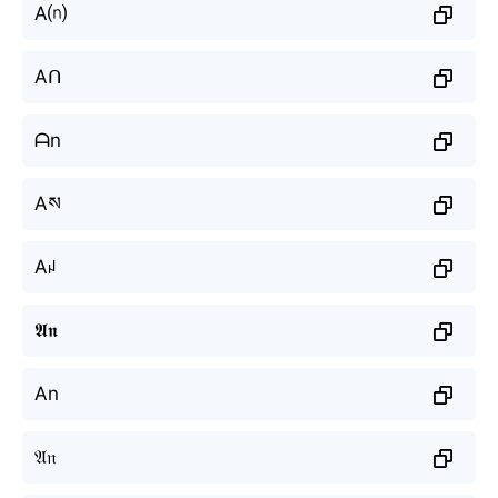
A⒩
Aᑎ
ᗩn
Aས
Aꈤ
𝕬𝖓
An
𝔄𝔫