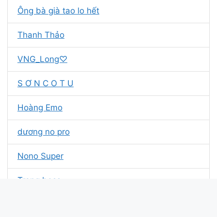
Ông bà già tao lo hết
Thanh Thảo
VNG_Long♡
S Ơ N C O T U
Hoàng Emo
dương no pro
Nono Super
Trang boss
Ngọc Mon