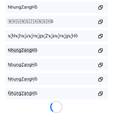
NhungZangHồ
🇳🇭🇺🇳🇬🇿🇦🇳🇬🇭ồ
๖ۣۜ;N๖ۣۜ;h๖ۣۜ;u๖ۣۜ;n๖ۣۜ;g๖ۣۜ;Z๖ۣۜ;a๖ۣۜ;n๖ۣۜ;g๖ۣۜ;Hồ
N꙰h꙰u꙰n꙰g꙰Z꙰a꙰n꙰g꙰H꙰ồ
N̫h̫u̫n̫g̫Z̫a̫n̫g̫H̫ồ
N͙h͙u͙n͙g͙Z͙a͙n͙g͙H͙ồ
Ñ̰h̰̃ṵ̃ñ̰g̰̃Z̰̃ã̰ñ̰g̰̃H̰̃ồ