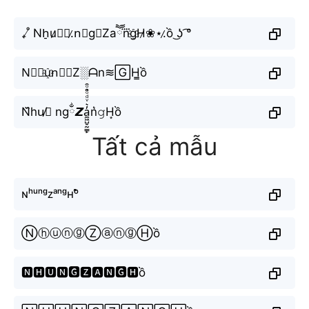
₊˚̸ Nh̠u̷❀⋆.̷n⃘g∿Zaཽn⃜g҈H̷❀⋆.̷ồ ͜ʖ ͡°
N⃟🅗u҈n⃣🇬Z░ᗩn≋🄶H̳ồ
N᷈hu̸⃕ ngྂ𝙕a̼͖̺̠̰͇̙̓͛ͮͩͦ̎ͦ̑ͅn͛𝚐H͙ồ
Tất cả mẫu
ɴʰᵘⁿᵍᴢᵃⁿᵍʜᵒ̂̀
ⓃⓗⓤⓝⓖⓏⓐⓝⓖⒽồ
🅽🅷🆄🅽🅶🆉🅰🅽🅶🅷ồ