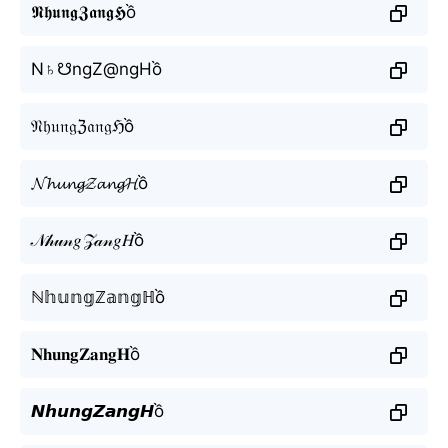
𝕹𝖍𝖚𝖓𝖌𝖅𝖆𝖓𝖌𝕳ồ
N♄☋ngZ@ngHồ
𝔑𝔥𝔲𝔫𝔤ℨ𝔞𝔫𝔤ℌồ
𝓝𝓱𝓾𝓷𝓰𝓩𝓪𝓷𝓰𝓗ồ
𝒩𝒽𝓊𝓃𝑔𝒵𝒶𝓃𝑔𝐻ồ
ℕ𝕙𝕦𝕟𝕘ℤ𝕒𝕟𝕘ℍồ
𝐍𝐡𝐮𝐧𝐠𝐙𝐚𝐧𝐠𝐇ồ
𝙉𝙝𝙪𝙣𝙜𝙕𝙖𝙣𝙜𝙃ồ