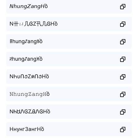
𝘕𝘩𝘶𝘯𝘨𝘡𝘢𝘯𝘨𝘏ồ
N卄ㄩ几ᎶZ卂几ᎶHồ
ꁹhungꁴangꑛồ
ꋊhungꁴangꁝồ
NҺυՈ૭ZคՈ૭Hồ
𝙽𝚑𝚞𝚗𝚐𝚉𝚊𝚗𝚐𝙷ồ
NᏂᏌᏁᎶZᎯᏁᎶHồ
НнунгЗангНồ