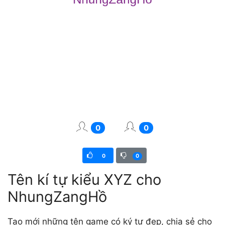
0
0
0
0
Tên kí tự kiểu XYZ cho
NhungZangHồ
Tạo mới những tên game có ký tự đẹp, chia sẻ cho