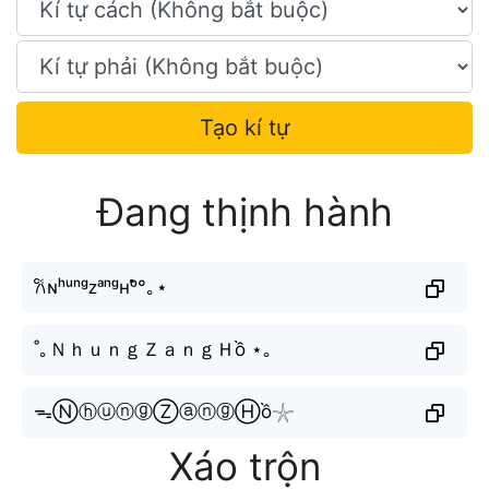
Tạo kí tự
Đang thịnh hành
𐙚ɴʰᵘⁿᵍᴢᵃⁿᵍʜᵒ̂̀°｡⋆
˚｡ＮｈｕｎｇＺａｎｇＨồ ⋆｡
ᯓⓃⓗⓤⓝⓖⓏⓐⓝⓖⒽồ𓇼
Xáo trộn