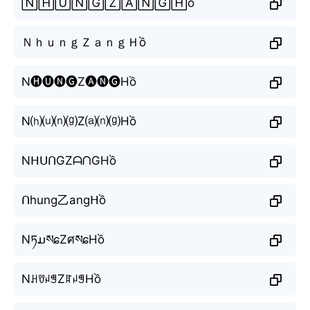
🄽🄷🅄🄽🄶🅉🄰🄽🄶🄷ồ
ＮｈｕｎｇＺａｎｇＨồ
N🅗🅤🅝🅖Z🅐🅝🅖Hồ
N⒣⒰⒩⒢Z⒜⒩⒢Hồ
NᕼᑌᑎGZᗩᑎGHồ
ᑎhung乙angᕼồ
NཏມསɕZศསɕHồ
NꃅꀎꈤꁅZꍏꈤꁅHồ