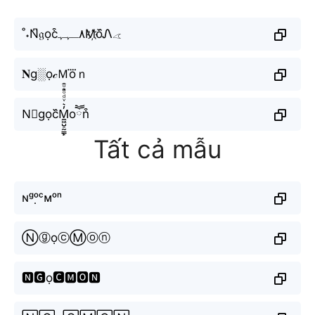
˚˖N͆𝔤ọc͒٨ـﮩﮩM҉o᷈Ꮑ𓂁
𝐍g░ọ𝒸Ｍo⃜ｎ
N⃘gọc᷈M̼͖̺̠̰͇̙̓͛ͮͩͦ̎ͦ̑ͅoཽn͒
Tất cả mẫu
ɴᵍᵒ̣ᶜᴍᵒⁿ
ⓃⓖọⓒⓂⓞⓝ
🅽🅶ọ🅲🅼🅾🅽