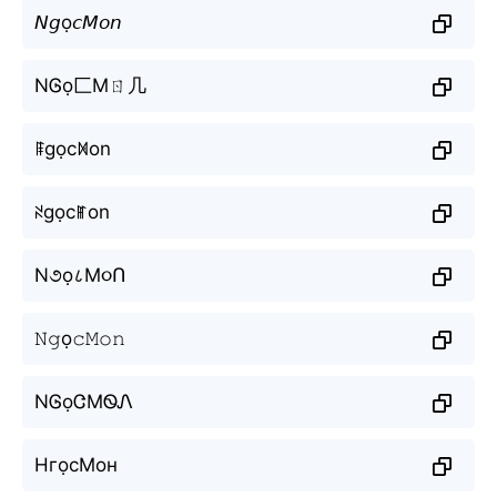
𝘕𝘨ọ𝘤𝘔𝘰𝘯
NᎶọ匚Mㄖ几
ꁹgọcꁒon
ꋊgọcꂵon
N૭ọ८M૦Ո
𝙽𝚐ọ𝚌𝙼𝚘𝚗
NᎶọᏣMᏫᏁ
НгọсМон