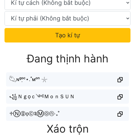
Tạo kí tự
Đang thịnh hành
𓆡ɴᵍᵒ̣ᶜ⋆.˚ᴍᵒⁿ 𓇼
꧁Ｎｇọｃ༺ＭｏｎＳＵＮ
♱Ⓝⓖọⓒ༉Ⓜⓞⓝ‧₊˚
Xáo trộn