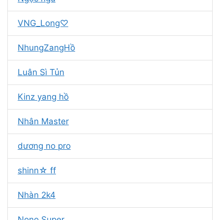
VNG_Long♡
NhungZangHồ
Luân Sì Tủn
Kinz yang hồ
Nhân Master
dương no pro
shinn☆ ff
Nhàn 2k4
Nono Super