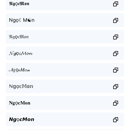
𝕹𝖌ọ𝖈𝕸𝖔𝖓
Ngọ☾M☯n
𝔑𝔤ọ𝔠𝔐𝔬𝔫
𝓝𝓰ọ𝓬𝓜𝓸𝓷
𝒩𝑔ọ𝒸𝑀𝑜𝓃
ℕ𝕘ọ𝕔𝕄𝕠𝕟
𝐍𝐠ọ𝐜𝐌𝐨𝐧
𝙉𝙜ọ𝙘𝙈𝙤𝙣