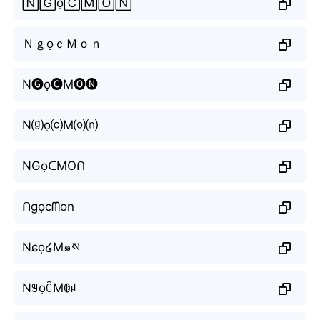
🄽🄶ọ🄲🄼🄾🄽
ＮｇọｃＭｏｎ
N🅖ọ🅒M🅞🅝
N⒢ọ⒞M⒪⒩
NGọᑕMOᑎ
ᑎgọcᗰon
Nɕọ໒M๑ས
NꁅọꉓMꂦꈤ