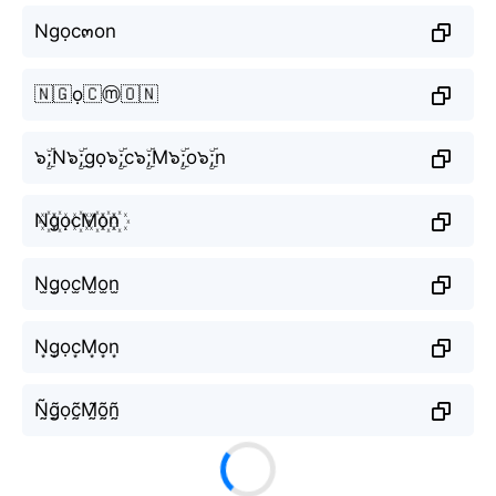
Ngọc๓on
🇳🇬ọ🇨ⓜ️🇴🇳
๖ۣۜ;N๖ۣۜ;gọ๖ۣۜ;c๖ۣۜ;M๖ۣۜ;o๖ۣۜ;n
N꙰g꙰ọc꙰M꙰o꙰n꙰
N̫g̫ọc̫M̫o̫n̫
N͙g͙ọc͙M͙o͙n͙
Ñ̰g̰̃ọc̰̃M̰̃õ̰ñ̰