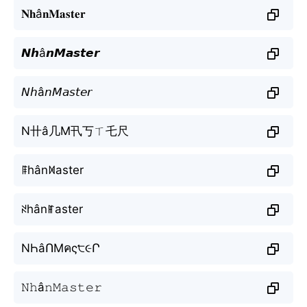
𝐍𝐡â𝐧𝐌𝐚𝐬𝐭𝐞𝐫
𝙉𝙝â𝙣𝙈𝙖𝙨𝙩𝙚𝙧
𝘕𝘩â𝘯𝘔𝘢𝘴𝘵𝘦𝘳
N卄â几M卂丂ㄒ乇尺
ꁹhânꁒaster
ꋊhânꂵaster
NҺâՈMคς੮૯Ր
𝙽𝚑â𝚗𝙼𝚊𝚜𝚝𝚎𝚛