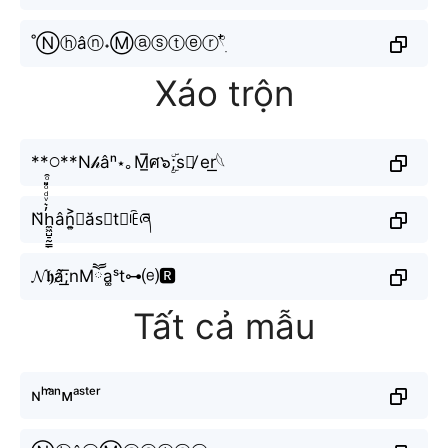
˚Ⓝⓗâⓝ˖Ⓜⓐⓢⓣⓔⓡ𓍢ִ໋
Xáo trộn
**𖧋**N𝒽âⁿ⋆｡M̲̅ศ๖ۣۜ;s꓄̸ er͟𓆩
N̆h̼͖̺̠̰͇̙̓͛ͮͩͦ̎ͦ̑ͅân͎͍͐𝙈ăs⃗t≋ꍟཞ
𝓝𝖍â̸͟͞;nMཽa͚ˢt⊶⒠🆁
Tất cả mẫu
ɴʰᵃ̂ⁿᴍᵃˢᵗᵉʳ