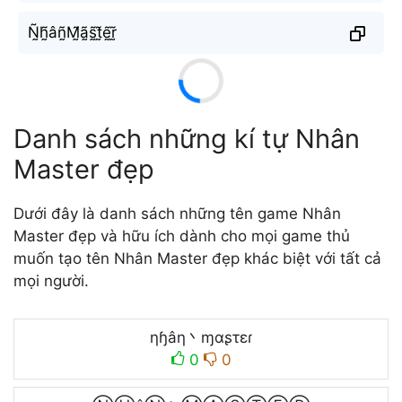
Ñ̰h̰̃âñ̰M̰̃ã̰s̰̃t̰̃ḛ̃r̰̃
Danh sách những kí tự Nhân
Master đẹp
Dưới đây là danh sách những tên game Nhân
Master đẹp và hữu ích dành cho mọi game thủ
muốn tạo tên Nhân Master đẹp khác biệt với tất cả
mọi người.
ηɧâη丶ɱαʂτεɾ
0
0