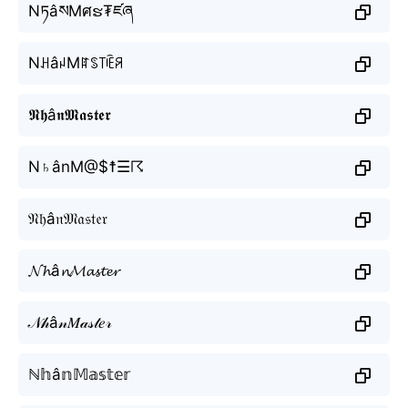
NཏâསMศຮ₮ཛཞ
NꃅâꈤMꍏꌗ꓄ꍟꋪ
𝕹𝖍â𝖓𝕸𝖆𝖘𝖙𝖊𝖗
N♄ânM@$☨☰☈
𝔑𝔥â𝔫𝔐𝔞𝔰𝔱𝔢𝔯
𝓝𝓱â𝓷𝓜𝓪𝓼𝓽𝓮𝓻
𝒩𝒽â𝓃𝑀𝒶𝓈𝓉𝑒𝓇
ℕ𝕙â𝕟𝕄𝕒𝕤𝕥𝕖𝕣