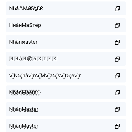
NᏂâᏁMᎯᎦᎿᏋᖇ
НнâнМа$тёр
Nhân๓aster
🇳🇭â🇳ⓜ️🇦🇸🇹🇪🇷
๖ۣۜ;N๖ۣۜ;hâ๖ۣۜ;n๖ۣۜ;M๖ۣۜ;a๖ۣۜ;s๖ۣۜ;t๖ۣۜ;e๖ۣۜ;r
N꙰h꙰ân꙰M꙰a꙰s꙰t꙰e꙰r꙰
N̫h̫ân̫M̫a̫s̫t̫e̫r̫
N͙h͙ân͙M͙a͙s͙t͙e͙r͙