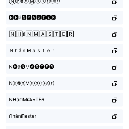
ⓃⓗâⓝⓂⓐⓢⓣⓔⓡ
🅽🅷â🅽🅼🅰🆂🆃🅴🆁
🄽🄷â🄽🄼🄰🅂🅃🄴🅁
ＮｈâｎＭａｓｔｅｒ
N🅗â🅝M🅐🅢🅣🅔🅡
N⒣â⒩M⒜⒮⒯⒠⒭
NᕼâᑎMᗩᔕTEᖇ
ᑎhânᗰaster