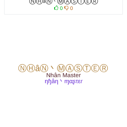
ⓃⒽâⓃ丶ⓂⒶⓈⓉⒺⓇ
0
0