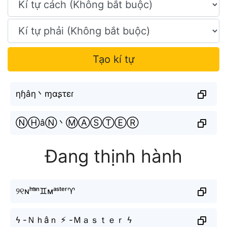
Tạo kí tự
ηɧâη丶ɱαʂτεɾ
ⓃⒽâⓃ丶ⓂⒶⓈⓉⒺⓇ
Đang thịnh hành
୨୧ɴʰᵃ̂ⁿ♊︎ᴍᵃˢᵗᵉʳ♈︎
ϟ -Ｎｈâｎ ⚡︎ -Ｍａｓｔｅｒ ϟ