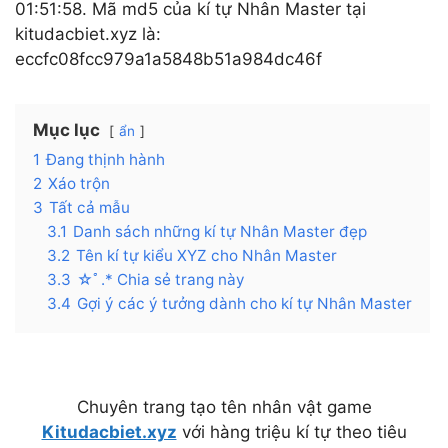
01:51:58. Mã md5 của kí tự Nhân Master tại
kitudacbiet.xyz là:
eccfc08fcc979a1a5848b51a984dc46f
Mục lục
ẩn
1
Đang thịnh hành
2
Xáo trộn
3
Tất cả mẫu
3.1
Danh sách những kí tự Nhân Master đẹp
3.2
Tên kí tự kiểu XYZ cho Nhân Master
3.3
☆ﾟ.* Chia sẻ trang này
3.4
Gợi ý các ý tưởng dành cho kí tự Nhân Master
Chuyên trang tạo tên nhân vật game
Kitudacbiet.xyz
với hàng triệu kí tự theo tiêu