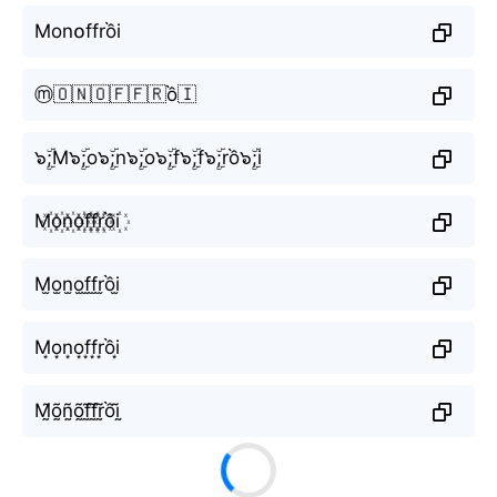
Mon໐ffrồi
ⓜ️🇴🇳🇴🇫🇫🇷ồ🇮
๖ۣۜ;M๖ۣۜ;o๖ۣۜ;n๖ۣۜ;o๖ۣۜ;f๖ۣۜ;f๖ۣۜ;rồ๖ۣۜ;i
M꙰o꙰n꙰o꙰f꙰f꙰r꙰ồi꙰
M̫o̫n̫o̫f̫f̫r̫ồi̫
M͙o͙n͙o͙f͙f͙r͙ồi͙
M̰̃õ̰ñ̰õ̰f̰̃f̰̃r̰̃ồḭ̃