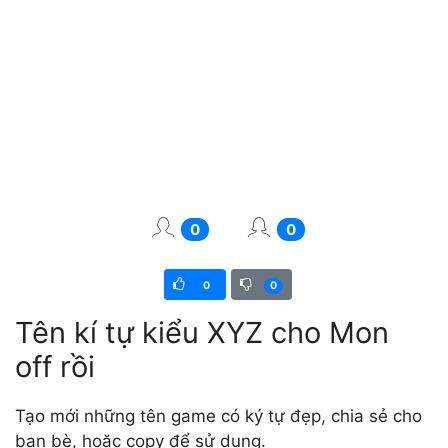
0
0
0
0
Tên kí tự kiểu XYZ cho Mon
off rồi
Tạo mới những tên game có ký tự đẹp, chia sẻ cho
bạn bè, hoặc copy để sử dụng.