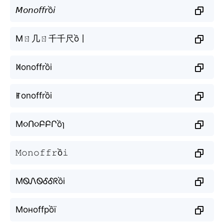
𝘔𝘰𝘯𝘰𝘧𝘧𝘳ồ𝘪
Mㄖ几ㄖ千千尺ồ丨
ꁒonoffrồi
ꂵonoffrồi
M૦Ո૦ԲԲՐồɿ
𝙼𝚘𝚗𝚘𝚏𝚏𝚛ồ𝚒
MᏫᏁᏫᎴᎴᖇồi
Моноffрồї