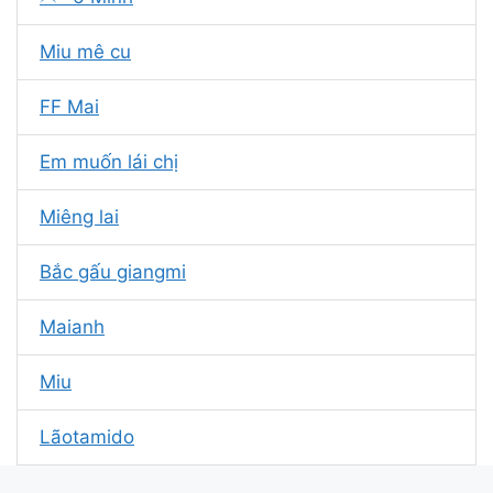
Miu mê cu
FF Mai
Em muốn lái chị
Miêng lai
Bắc gấu giangmi
Maianh
Miu
Lãotamido
Tìm kiếm ƘƬƬ丶ĐạԵϲմԵօ╰︵╯ t