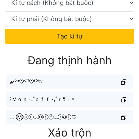
Tạo kí tự
Đang thịnh hành
₎ᴍᵒⁿ♡ᵒᶠᶠ♡ʳᵒ̂̀ⁱ☞
꒱Ｍｏｎ ‧₊˚ｏｆｆ ‧₊˚ｒồｉ✧
𓂃Ⓜⓞⓝ𓏧ⓞⓕⓕ𓏧ⓡồⓘ♡
Xáo trộn