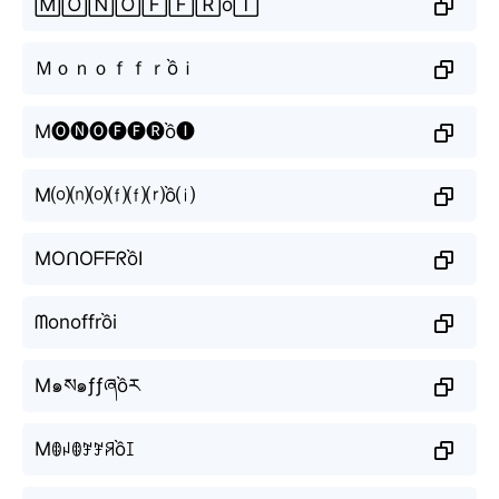
🄼🄾🄽🄾🄵🄵🅁ồ🄸
Ｍｏｎｏｆｆｒồｉ
M🅞🅝🅞🅕🅕🅡ồ🅘
M⒪⒩⒪⒡⒡⒭ồ⒤
MOᑎOᖴᖴᖇồI
ᗰonoffrồi
M๑ས๑ƒƒཞồར
Mꂦꈤꂦꎇꎇꋪồꀤ