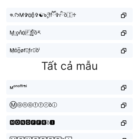
𖦹.ᡣ𐭩M̷✞︎̷o҈n̥ͦ✞︎☯๖ۣۜ;ffཽ✞︎rིồ🇮♱
M̤̮:͢on͒o҈🇫f̬̤̯r͎͍͐ồར
M҈o͛n̲̅o̷f⃣f͎r⃕ồⁱ
Tất cả mẫu
ᴍᵒⁿᵒᶠᶠʳᵒ̂̀ⁱ
Ⓜⓞⓝⓞⓕⓕⓡồⓘ
🅼🅾🅽🅾🅵🅵🆁ồ🅸