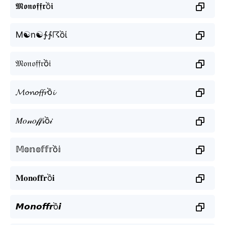
𝕸𝖔𝖓𝖔𝖋𝖋𝖗ồ𝖎
M☯n☯∱∱☈ồί
𝔐𝔬𝔫𝔬𝔣𝔣𝔯ồ𝔦
𝓜𝓸𝓷𝓸𝓯𝓯𝓻ồ𝓲
𝑀𝑜𝓃𝑜𝒻𝒻𝓇ồ𝒾
𝕄𝕠𝕟𝕠𝕗𝕗𝕣ồ𝕚
𝐌𝐨𝐧𝐨𝐟𝐟𝐫ồ𝐢
𝙈𝙤𝙣𝙤𝙛𝙛𝙧ồ𝙞