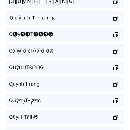
🅀🅄ỳ🄽🄷🅃🅁🄰🄽🄶
ＱｕỳｎｈＴｒａｎｇ
Q🅤ỳ🅝🅗T🅡🅐🅝🅖
Q⒰ỳ⒩⒣T⒭⒜⒩⒢
QᑌỳᑎᕼTᖇᗩᑎG
Ɋuỳnh丅rang
QມỳསཏTཞศསɕ
QꀎỳꈤꃅTꋪꍏꈤꁅ