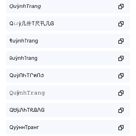
𝘘𝘶ỳ𝘯𝘩𝘛𝘳𝘢𝘯𝘨
Qㄩỳ几卄T尺卂几Ꮆ
ꁸuỳnh꓅rang
ꆰuỳnh꓄rang
QυỳՈҺTՐคՈ૭
𝚀𝚞ỳ𝚗𝚑𝚃𝚛𝚊𝚗𝚐
QᏌỳᏁᏂTᖇᎯᏁᎶ
QуỳннТранг