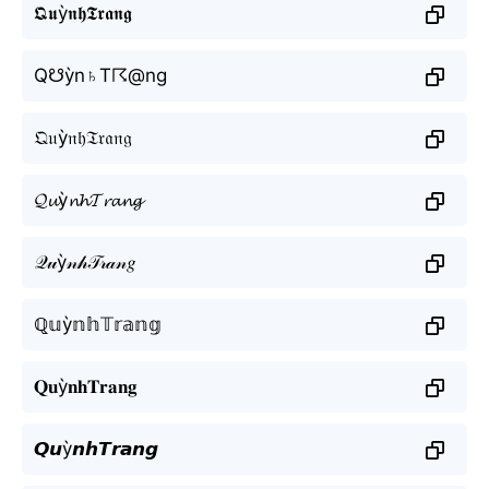
𝕼𝖚ỳ𝖓𝖍𝕿𝖗𝖆𝖓𝖌
Q☋ỳn♄T☈@ng
𝔔𝔲ỳ𝔫𝔥𝔗𝔯𝔞𝔫𝔤
𝓠𝓾ỳ𝓷𝓱𝓣𝓻𝓪𝓷𝓰
𝒬𝓊ỳ𝓃𝒽𝒯𝓇𝒶𝓃𝑔
ℚ𝕦ỳ𝕟𝕙𝕋𝕣𝕒𝕟𝕘
𝐐𝐮ỳ𝐧𝐡𝐓𝐫𝐚𝐧𝐠
𝙌𝙪ỳ𝙣𝙝𝙏𝙧𝙖𝙣𝙜