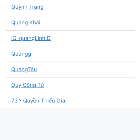
Quỳnh Trang
Quang Khải
iG_quangLinh.D
Quangg
QuangTễu
Quy Công Tử
73丶Quyền Thiếu Gia
Quang
Quang yến