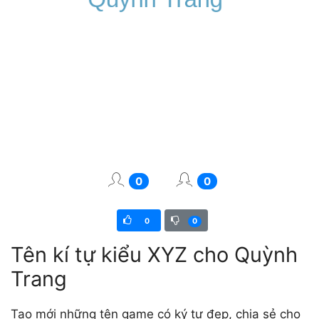
0
0
0
0
Tên kí tự kiểu XYZ cho Quỳnh
Trang
Tạo mới những tên game có ký tự đẹp, chia sẻ cho