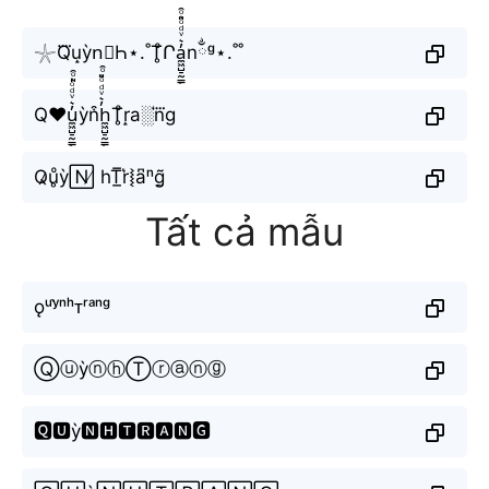
𓇼Q⃜u̝ỳn⃣Һ⋆.˚T̥ͦՐa̼͖̺̠̰͇̙̓͛ͮͩͦ̎ͦ̑ͅnྂᵍ⋆.˚˚
Q♥u̼͖̺̠̰͇̙̓͛ͮͩͦ̎ͦ̑ͅỳn͒h̼͖̺̠̰͇̙̓͛ͮͩͦ̎ͦ̑ͅT̥ͦr̝a░n⃜g
Q̷u̥ͦỳ🄽̸ hT̲̅r͛⦚a͆ⁿg̰̃
Tất cả mẫu
ǫᵘʸ̀ⁿʰᴛʳᵃⁿᵍ
ⓆⓤỳⓝⓗⓉⓡⓐⓝⓖ
🆀🆄ỳ🅽🅷🆃🆁🅰🅽🅶