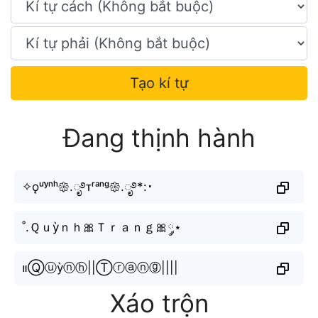
Tạo kí tự
Đang thịnh hành
✧ǫᵘʸ̀ⁿʰ𑁍.ೃ࿔ᴛʳᵃⁿᵍ𑁍.ೃ࿔*:･
˚.Ｑｕỳｎｈ🎀Ｔｒａｎｇ🎀༘⋆
။Ⓠⓤỳⓝⓗ||Ⓣⓡⓐⓝⓖ||||
Xáo trộn