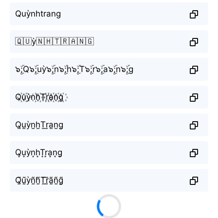
Quỳnhtrang
🇶🇺ỳ🇳🇭🇹🇷🇦🇳🇬
๖ۣۜ;Q๖ۣۜ;uỳ๖ۣۜ;n๖ۣۜ;h๖ۣۜ;T๖ۣۜ;r๖ۣۜ;a๖ۣۜ;n๖ۣۜ;g
Q꙰u꙰ỳn꙰h꙰T꙰r꙰a꙰n꙰g꙰
Q̫u̫ỳn̫h̫T̫r̫a̫n̫g̫
Q͙u͙ỳn͙h͙T͙r͙a͙n͙g͙
Q̰̃ṵ̃ỳñ̰h̰̃T̰̃r̰̃ã̰ñ̰g̰̃