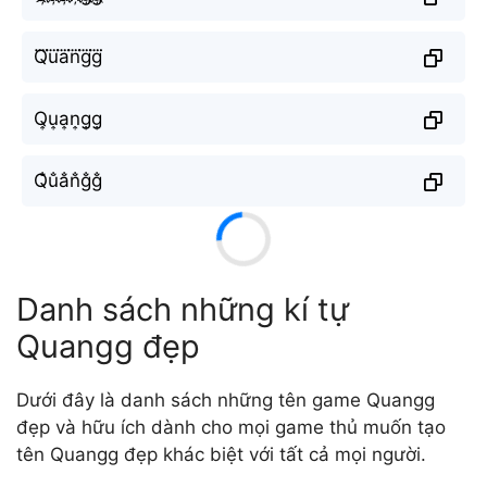
Q⃜u⃜a⃜n⃜g⃜g⃜
Q͎u͎a͎n͎g͎g͎
Q̐u̐a̐n̐g̐g̐
Danh sách những kí tự
Quangg đẹp
Dưới đây là danh sách những tên game Quangg
đẹp và hữu ích dành cho mọi game thủ muốn tạo
tên Quangg đẹp khác biệt với tất cả mọi người.