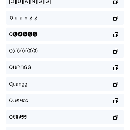
🅀🅄🄰🄽🄶🄶
Ｑｕａｎｇｇ
Q🅤🅐🅝🅖🅖
Q⒰⒜⒩⒢⒢
QᑌᗩᑎGG
Ɋuangg
Qມศསɕɕ
Qꀎꍏꈤꁅꁅ