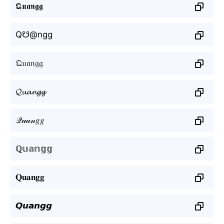
𝕼𝖚𝖆𝖓𝖌𝖌
Q☋@ngg
𝔔𝔲𝔞𝔫𝔤𝔤
𝓠𝓾𝓪𝓷𝓰𝓰
𝒬𝓊𝒶𝓃𝑔𝑔
ℚ𝕦𝕒𝕟𝕘𝕘
𝐐𝐮𝐚𝐧𝐠𝐠
𝙌𝙪𝙖𝙣𝙜𝙜