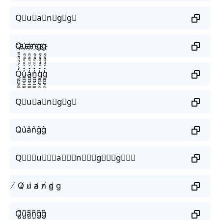
Q⃟u⃟a⃟n⃟g⃟g⃟
Q҉u҉a҉n҉g҉g҉
Q̼͖̺̠̰͇̙̓͛ͮͩͦ̎ͦ̑ͅu̼͖̺̠̰͇̙̓͛ͮͩͦ̎ͦ̑ͅa̼͖̺̠̰͇̙̓͛ͮͩͦ̎ͦ̑ͅn̼͖̺̠̰͇̙̓͛ͮͩͦ̎ͦ̑ͅg̼͖̺̠̰͇̙̓͛ͮͩͦ̎ͦ̑ͅg̼͖̺̠̰͇̙̓͛ͮͩͦ̎ͦ̑ͅ
Q⃗u⃗a⃗n⃗g⃗g⃗
Q͛u͛a͛n͛g͛g͛
Q⃒⃒⃒u⃒⃒⃒a⃒⃒⃒n⃒⃒⃒g⃒⃒⃒g⃒⃒⃒
̸ Q̸ u̸ a̸ n̸ g̸ g
Q̺͆u̺͆a̺͆n̺͆g̺͆g̺͆