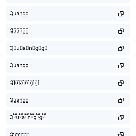
Q͟u͟a͟n͟g͟g͟
Q̲̅u̲̅a̲̅n̲̅g̲̅g̲̅
Q⃣u⃣a⃣n⃣g⃣g⃣
Q̾u̾a̾n̾g̾g̾
Q̲̅]u̲̅]a̲̅]n̲̅]g̲̅]g̲̅]
Q̤̈ṳ̈ä̤n̤̈g̤̈g̤̈
Qཽuཽaཽnཽgཽgཽ
Q҉u҉a҉n҉g҉g҉