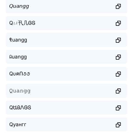
𝘘𝘶𝘢𝘯𝘨𝘨
Qㄩ卂几ᎶᎶ
ꁸuangg
ꆰuangg
QυคՈ૭૭
𝚀𝚞𝚊𝚗𝚐𝚐
QᏌᎯᏁᎶᎶ
Qуангг