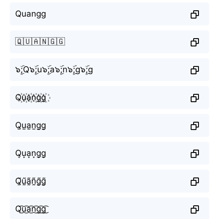
Quangg
🇶🇺🇦🇳🇬🇬
๖ۣۜ;Q๖ۣۜ;u๖ۣۜ;a๖ۣۜ;n๖ۣۜ;g๖ۣۜ;g
Q꙰u꙰a꙰n꙰g꙰g꙰
Q̫u̫a̫n̫g̫g̫
Q͙u͙a͙n͙g͙g͙
Q̰̃ṵ̃ã̰ñ̰g̰̃g̰̃
Q͜͡u͜͡a͜͡n͜͡g͜͡g͜͡