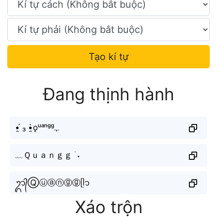
Tạo kí tự
Đang thịnh hành
•̯́ ₃ •̯̀ǫᵘᵃⁿᵍᵍﮩ
﹏Ｑｕａｎｇｇ ࣪ ˖
ᬊ᭄Ⓠⓤⓐⓝⓖⓖᥫ᭡
Xáo trộn