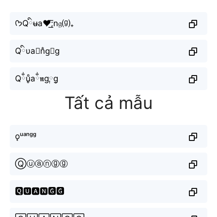
ᡣ𐭩Qིu̶a♥̸͟͞;n𝔤⒢₊
Qིυa⊶n̐g⃣g
Qྂu̥ͦaྂ𝖓g༙g͙
Tất cả mẫu
ǫᵘᵃⁿᵍᵍ
Ⓠⓤⓐⓝⓖⓖ
🆀🆄🅰🅽🅶🅶