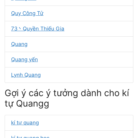
Quy Công Tử
73丶Quyền Thiếu Gia
Quang
Quang yến
Lynh Quang
Gợi ý các ý tưởng dành cho kí
tự Quangg
kí tự quang
kí tự quang học