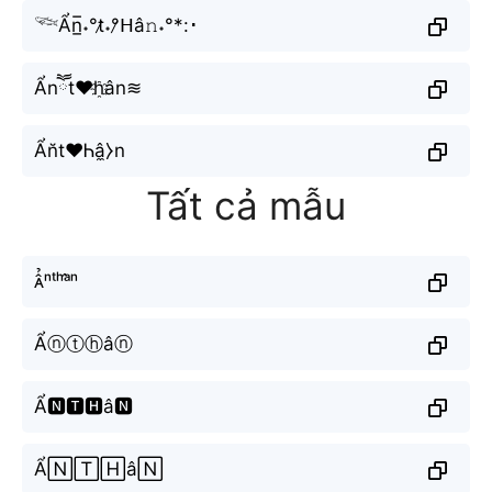
𓆝Ẩn̲̅˖°t̷˖°̷ᕼâ𝚗˖°*:･
Ẩnཽt♥h҈ân≋
Ẩn̆t♥Ꮒâ̼⧽n
Tất cả mẫu
ᴀ̂̉ⁿᵗʰᵃ̂ⁿ
Ẩⓝⓣⓗâⓝ
Ẩ🅽🆃🅷â🅽
Ẩ🄽🅃🄷â🄽