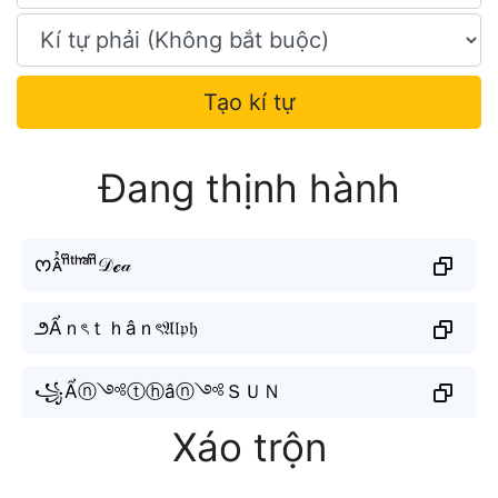
Tạo kí tự
Đang thịnh hành
ᰔᴀ̂̉ⁿᩚᵗʰᵃ̂ⁿᩚ𝒟ℯ𝒶
౨Ẩｎৎｔｈâｎৎ𝔄𝔩𝔭𝔥
꧁Ẩⓝ༺ⓣⓗâⓝ༺ＳＵＮ
Xáo trộn