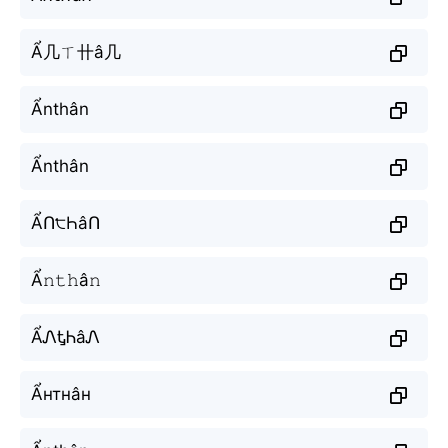
Ẩ几ㄒ卄â几
Ẩnthân
Ẩnthân
ẨՈ੮ҺâՈ
Ẩ𝚗𝚝𝚑â𝚗
ẨᏁᎿᏂâᏁ
Ẩнтнâн