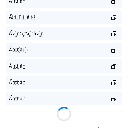
Ẩnthân
Ẩ🇳🇹🇭â🇳
Ẩ๖ۣۜ;n๖ۣۜ;t๖ۣۜ;hâ๖ۣۜ;n
Ẩn꙰t꙰h꙰ân꙰
Ẩn̫t̫h̫ân̫
Ẩn͙t͙h͙ân͙
Ẩñ̰t̰̃h̰̃âñ̰