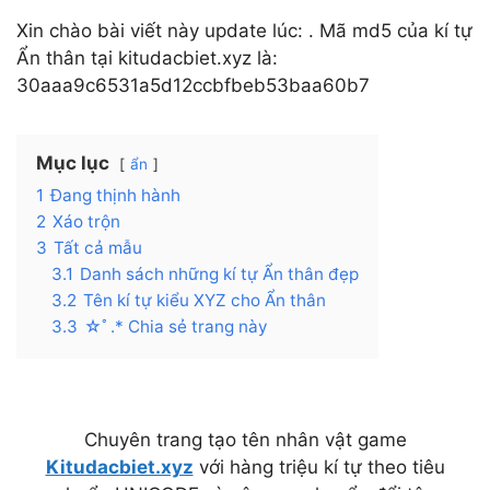
Xin chào bài viết này update lúc: . Mã md5 của kí tự
Ẩn thân tại kitudacbiet.xyz là:
30aaa9c6531a5d12ccbfbeb53baa60b7
Mục lục
ẩn
1
Đang thịnh hành
2
Xáo trộn
3
Tất cả mẫu
3.1
Danh sách những kí tự Ẩn thân đẹp
3.2
Tên kí tự kiểu XYZ cho Ẩn thân
3.3
☆ﾟ.* Chia sẻ trang này
Chuyên trang tạo tên nhân vật game
Kitudacbiet.xyz
với hàng triệu kí tự theo tiêu