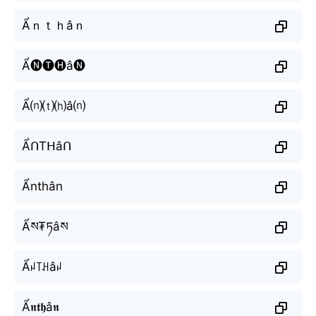
Ẩｎｔｈâｎ
Ẩ🅝🅣🅗â🅝
Ẩ⒩⒯⒣â⒩
ẨᑎTᕼâᑎ
Ẩnthân
Ẩས₮ཏâས
Ẩꈤ꓄ꃅâꈤ
Ẩ𝖓𝖙𝖍â𝖓