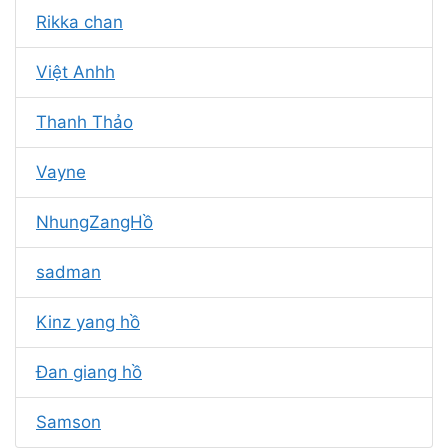
Rikka chan
Việt Anhh
Thanh Thảo
Vayne
NhungZangHồ
sadman
Kinz yang hồ
Đan giang hồ
Samson