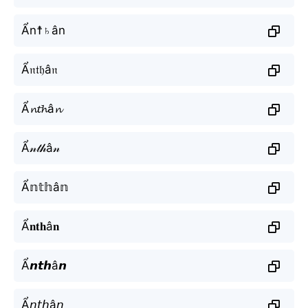
Ẩn☨♄ân
Ẩ𝔫𝔱𝔥â𝔫
Ẩ𝓷𝓽𝓱â𝓷
Ẩ𝓃𝓉𝒽â𝓃
Ẩ𝕟𝕥𝕙â𝕟
Ẩ𝐧𝐭𝐡â𝐧
Ẩ𝙣𝙩𝙝â𝙣
Ẩ𝘯𝘵𝘩â𝘯