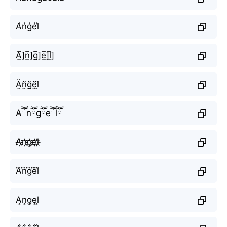
A̾n̾g̾e̾l̾
A̲̅]n̲̅]g̲̅]e̲̅]l̲̅]
Ä̤n̤̈g̤̈ë̤l̤̈
Aཽnཽgཽeཽlཽ
A҉n҉g҉e҉l҉
A⃜n⃜g⃜e⃜l⃜
A͎n͎g͎e͎l͎