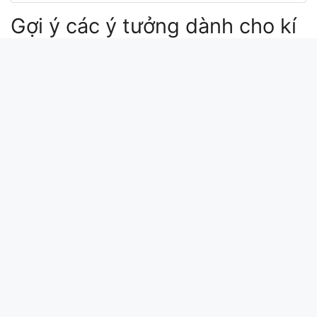
Gợi ý các ý tưởng dành cho kí
tự Angel
kí tự đặc biệt angel
kí tự tên angel
k angel text art
🧚 ♂ angel
Xin chào bài viết này update lúc: 2024-07-16
09:34:59. Mã md5 của kí tự Angel tại
kitudacbiet.xyz là:
7af67adafeeb38f1657a8d02c8660373