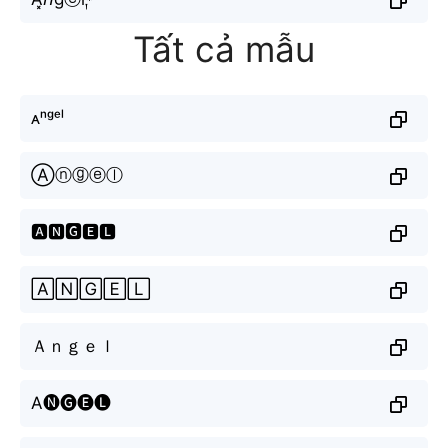
Tất cả mẫu
ᴀⁿᵍᵉˡ
Ⓐⓝⓖⓔⓛ
🅰🅽🅶🅴🅻
🄰🄽🄶🄴🄻
Ａｎｇｅｌ
A🅝🅖🅔🅛