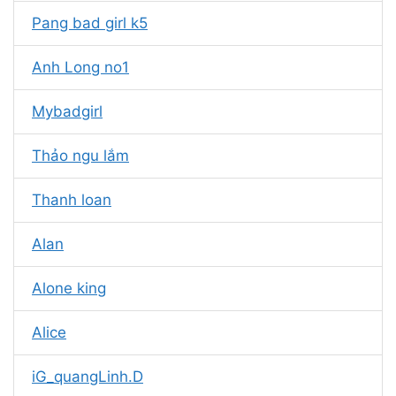
Pang bad girl k5
Anh Long no1
Mybadgirl
Thảo ngu lắm
Thanh loan
Alan
Alone king
Alice
iG_quangLinh.D