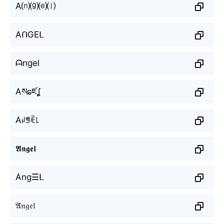
A⒩⒢⒠⒧
AᑎGEᒪ
ᗩngel
Aསɕཛʆ
Aꈤꁅꍟ꒒
𝕬𝖓𝖌𝖊𝖑
Ang☰ᒪ
𝔄𝔫𝔤𝔢𝔩