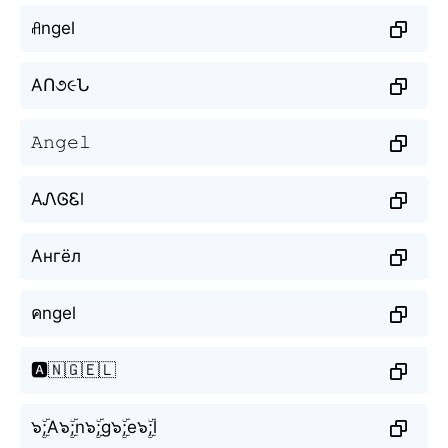
ꋬngel
AՈ૭૯Ն
𝙰𝚗𝚐𝚎𝚕
AᏁᎶᏋl
Ангёл
คngel
🅰️🇳🇬🇪🇱
๖ۣۜ;A๖ۣۜ;n๖ۣۜ;g๖ۣۜ;e๖ۣۜ;l