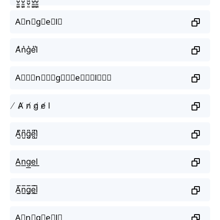
A⃗n⃗g⃗e⃗l⃗
A͛n͛g͛e͛l͛
A⃒⃒⃒n⃒⃒⃒g⃒⃒⃒e⃒⃒⃒l⃒⃒⃒
̸ A̸ n̸ g̸ e̸ l
A̺͆n̺͆g̺͆e̺͆l̺͆
A͟n͟g͟e͟l͟
A̲̅n̲̅g̲̅e̲̅l̲̅
A⃣n⃣g⃣e⃣l⃣