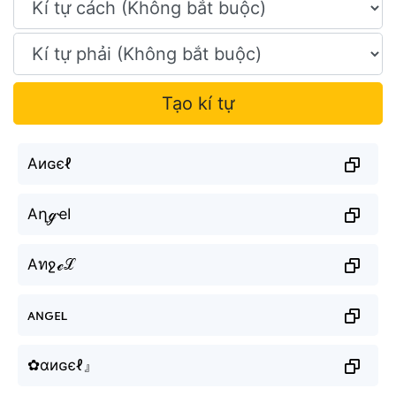
Tạo kí tự
Aиɢєℓ
AղℊҽӀ
Aทջℯℒ
ᴀɴԍᴇʟ
✿αиɢєℓ』