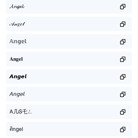
𝓐𝓷𝓰𝓮𝓵
𝒜𝓃𝑔𝑒𝓁
𝔸𝕟𝕘𝕖𝕝
𝐀𝐧𝐠𝐞𝐥
𝘼𝙣𝙜𝙚𝙡
𝘈𝘯𝘨𝘦𝘭
A几Ꮆ乇ㄥ
ꋫngel