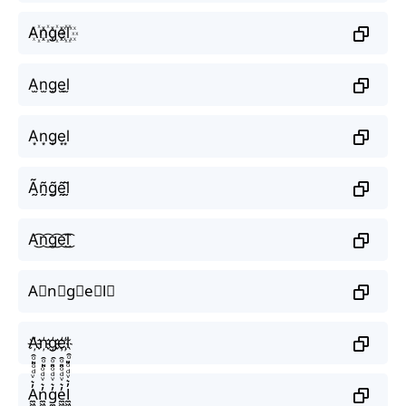
A꙰n꙰g꙰e꙰l꙰
A̫n̫g̫e̫l̫
A͙n͙g͙e͙l͙
Ã̰ñ̰g̰̃ḛ̃l̰̃
A͜͡n͜͡g͜͡e͜͡l͜͡
A⃟n⃟g⃟e⃟l⃟
A҉n҉g҉e҉l҉
A̼͖̺̠̰͇̙̓͛ͮͩͦ̎ͦ̑ͅn̼͖̺̠̰͇̙̓͛ͮͩͦ̎ͦ̑ͅg̼͖̺̠̰͇̙̓͛ͮͩͦ̎ͦ̑ͅe̼͖̺̠̰͇̙̓͛ͮͩͦ̎ͦ̑ͅl̼͖̺̠̰͇̙̓͛ͮͩͦ̎ͦ̑ͅ