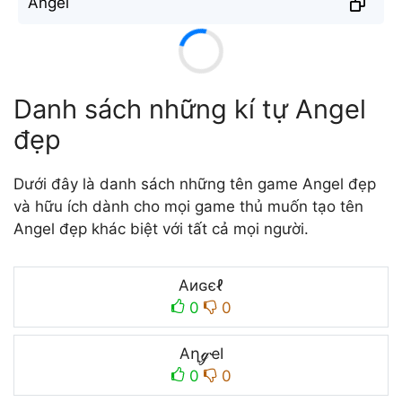
A̐n̐g̐e̐l̐
Danh sách những kí tự Angel
đẹp
Dưới đây là danh sách những tên game Angel đẹp
và hữu ích dành cho mọi game thủ muốn tạo tên
Angel đẹp khác biệt với tất cả mọi người.
Aиɢєℓ
0
0
AղℊҽӀ
0
0