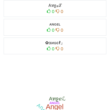
Aทջℯℒ
0
0
ᴀɴԍᴇʟ
0
0
✿αиɢєℓ』
0
0