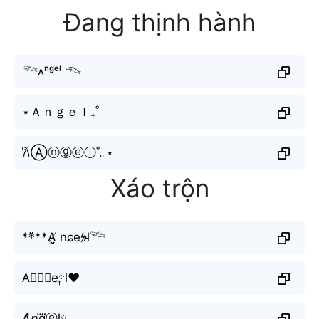
Đang thịnh hành
𓆝ᴀⁿᵍᵉˡ 𓆞
⋆Ａｎｇｅｌ₊˚
𐙚Ⓐⓝⓖⓔⓛ˚｡⋆
Xáo trộn
**߳**A̸̤̮ nɕeϟ̷l̴𓆝
A⃗𝙣𝚐e༙l♥
A͓̽𝘯g⃜ⓔl༙