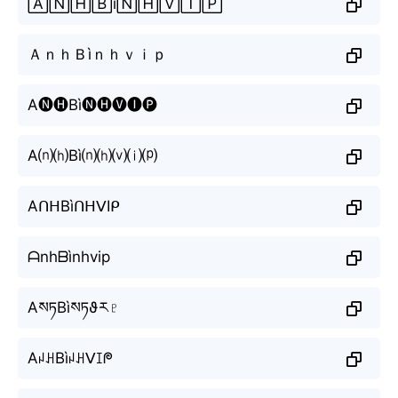
🄰🄽🄷🄱ì🄽🄷🅅🄸🄿
ＡｎｈＢìｎｈｖｉｐ
A🅝🅗Bì🅝🅗🅥🅘🅟
A⒩⒣Bì⒩⒣⒱⒤⒫
AᑎᕼBìᑎᕼᐯIᑭ
ᗩnhᗷìnhvip
AསཏBìསཏϑར♇
AꈤꃅBìꈤꃅᐯꀤᖘ