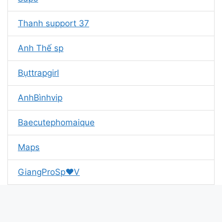
Thanh support 37
Anh Thế sp
Bụttrapgirl
AnhBìnhvip
Baecutephomaique
Maps
GiangProSp❤V
AOG_Eclipsa
26Conan PRO