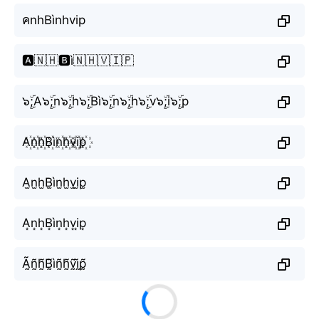
คnhBìnhvip
🅰️🇳🇭🅱️ì🇳🇭🇻🇮🇵
๖ۣۜ;A๖ۣۜ;n๖ۣۜ;h๖ۣۜ;Bì๖ۣۜ;n๖ۣۜ;h๖ۣۜ;v๖ۣۜ;i๖ۣۜ;p
A꙰n꙰h꙰B꙰ìn꙰h꙰v꙰i꙰p꙰
A̫n̫h̫B̫ìn̫h̫v̫i̫p̫
A͙n͙h͙B͙ìn͙h͙v͙i͙p͙
Ã̰ñ̰h̰̃B̰̃ìñ̰h̰̃ṽ̰ḭ̃p̰̃