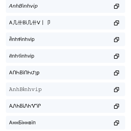
𝘈𝘯𝘩𝘉ì𝘯𝘩𝘷𝘪𝘱
A几卄Bì几卄ᐯ丨卩
ꋫnhꃃìnhvip
ꋬnhꃳìnhvip
AՈҺBìՈҺ౮ɿƿ
𝙰𝚗𝚑𝙱ì𝚗𝚑𝚟𝚒𝚙
AᏁᏂBìᏁᏂᏉiᎵ
АннБìннвїп