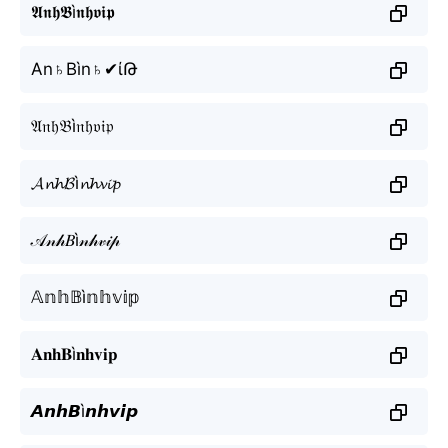
𝕬𝖓𝖍𝕭ì𝖓𝖍𝖛𝖎𝖕
An♄Bìn♄✔ίԹ
𝔄𝔫𝔥𝔅ì𝔫𝔥𝔳𝔦𝔭
𝓐𝓷𝓱𝓑ì𝓷𝓱𝓿𝓲𝓹
𝒜𝓃𝒽𝐵ì𝓃𝒽𝓋𝒾𝓅
𝔸𝕟𝕙𝔹ì𝕟𝕙𝕧𝕚𝕡
𝐀𝐧𝐡𝐁ì𝐧𝐡𝐯𝐢𝐩
𝘼𝙣𝙝𝘽ì𝙣𝙝𝙫𝙞𝙥