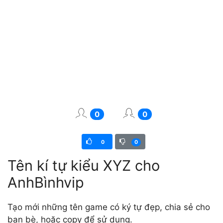
0
0
0
0
Tên kí tự kiểu XYZ cho
AnhBìnhvip
Tạo mới những tên game có ký tự đẹp, chia sẻ cho
bạn bè, hoặc copy để sử dụng.