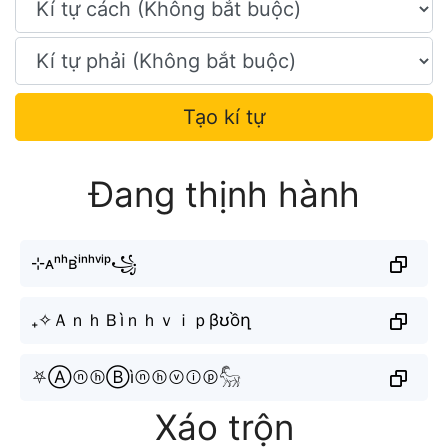
Tạo kí tự
Đang thịnh hành
⊹ᴀⁿʰʙⁱ̀ⁿʰᵛⁱᵖ꧁
₊✧ＡｎｈＢìｎｈｖｉｐβʊồղ
⛧ⒶⓝⓗⒷìⓝⓗⓥⓘⓟ𓃵
Xáo trộn