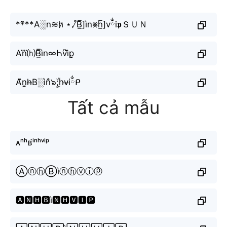
**߳**A░n≋h̷ ⋆.˚̷B̲̅]ìn⨳h̲̅]vྂi𝖕ＳＵＮ
An⃜⒣B̲̅ìn∞Һv͆i᷈p̤̮
A᷈n̬̤̯h̶B░ìn̐๖ۣۜ;hv̶iྂᑭ
Tất cả mẫu
ᴀⁿʰʙⁱ̀ⁿʰᵛⁱᵖ
ⒶⓝⓗⒷìⓝⓗⓥⓘⓟ
🅰🅽🅷🅱ì🅽🅷🆅🅸🅿