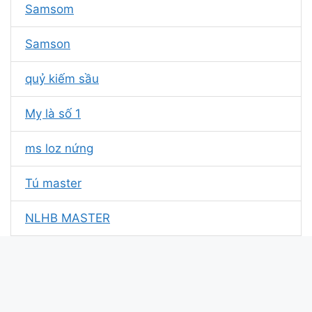
Samsom
Samson
quỷ kiếm sầu
Mỵ là số 1
ms loz nứng
Tú master
NLHB MASTER
Maps
Trang gamings