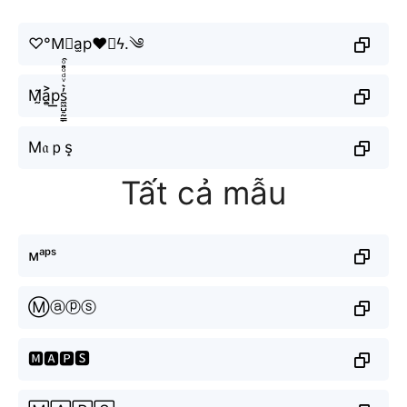
♡°M⃣a̫p♥🇸ϟ.༄
M̰̃a͎͍͐p͟͟s̼͖̺̠̰͇̙̓͛ͮͩͦ̎ͦ̑ͅ
M𝔞ｐs̝
Tất cả mẫu
ᴍᵃᵖˢ
Ⓜⓐⓟⓢ
🅼🅰🅿🆂