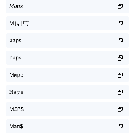
𝘔𝘢𝘱𝘴
M卂卩丂
ꁒaps
ꂵaps
Mคƿς
𝙼𝚊𝚙𝚜
MᎯᎵᎦ
Мап$