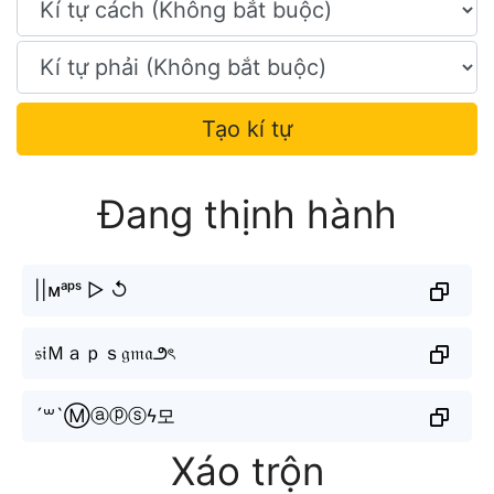
Tạo kí tự
Đang thịnh hành
||ᴍᵃᵖˢ ▷ ↺
𝔰𝔦Ｍａｐｓ𝔤𝔪𝔞౨ৎ
´꒳`Ⓜⓐⓟⓢϟ모
Xáo trộn