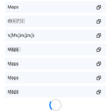
Maps
ⓜ️🇦🇵🇸
๖ۣۜ;M๖ۣۜ;a๖ۣۜ;p๖ۣۜ;s
M꙰a꙰p꙰s꙰
M̫a̫p̫s̫
M͙a͙p͙s͙
M̰̃ã̰p̰̃s̰̃