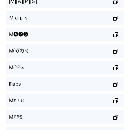
🄼🄰🄿🅂
Ｍａｐｓ
M🅐🅟🅢
M⒜⒫⒮
Mᗩᑭᔕ
ᗰaps
Mศ♇ຮ
Mꍏᖘꌗ