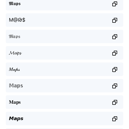
𝕸𝖆𝖕𝖘
M@Թ$
𝔐𝔞𝔭𝔰
𝓜𝓪𝓹𝓼
𝑀𝒶𝓅𝓈
𝕄𝕒𝕡𝕤
𝐌𝐚𝐩𝐬
𝙈𝙖𝙥𝙨