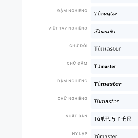
Đậm nghiêng
𝓣ú𝓶𝓪𝓼𝓽𝓮𝓻
Viết tay nghiêng
𝒯ú𝓂𝒶𝓈𝓉𝑒𝓇
Chữ đôi
𝕋ú𝕞𝕒𝕤𝕥𝕖𝕣
Chữ đậm
𝐓ú𝐦𝐚𝐬𝐭𝐞𝐫
Đậm nghiêng
𝙏ú𝙢𝙖𝙨𝙩𝙚𝙧
Chữ nghiêng
𝘛ú𝘮𝘢𝘴𝘵𝘦𝘳
Nhật bản
Tú爪卂丂ㄒ乇尺
Hy lạp
꓅úmaster