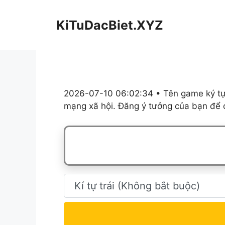
Chuyển
đến
KiTuDacBiet.XYZ
nội
dung
2026-07-10 06:02:34 • Tên game ký tự,
mạng xã hội. Đăng ý tưởng của bạn để c