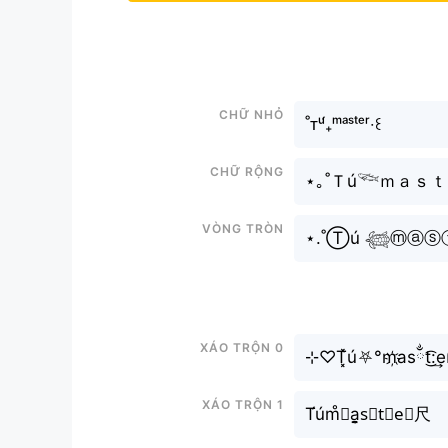
Chữ nhỏ
˚ᴛᵘ́₊ᵐᵃˢᵗᵉʳ‧꒰
Chữ rộng
⋆｡˚Ｔú𓆝ｍａｓｔ
Vòng tròn
⋆.˚Ⓣú 𓆉ⓜⓐⓢ
Xáo trộn 0
⊹♡T͓̽ú⛧°m҉asྂt͜͡:͢e
Xáo trộn 1
T́úm̊⫶a̬̤̯s⃣t⃗e⃕尺