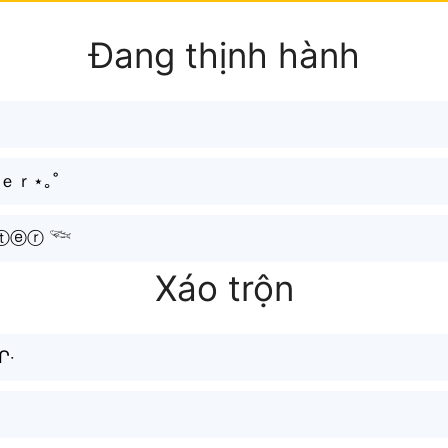
Đang thịnh hành
ｅｒ⋆｡˚
ⓣⓔⓡ 𓆝
Xáo trộn
Ր‧