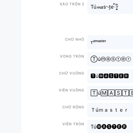
Xáo trộn 2
Tú𝓶𝘢s∿t̝eིr͎͍͐
Chữ nhỏ
ᴛᵘ́ᵐᵃˢᵗᵉʳ
Vòng tròn
Ⓣúⓜⓐⓢⓣⓔⓡ
Chữ vuông
🆃ú🅼🅰🆂🆃🅴🆁
Viền vuông
🅃ú🄼🄰🅂🅃
Chữ rộng
Ｔúｍａｓｔｅｒ
Viền tròn
Tú🅜🅐🅢🅣🅔🅡