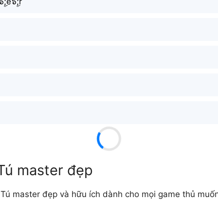
ۣۜ;e๖ۣۜ;r
 Tú master đẹp
Tú master đẹp và hữu ích dành cho mọi game thủ muốn t