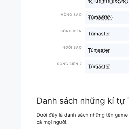
๖ۣۜ;Tú๖ۣۜ;m๖ۣۜ;a๖ۣۜ;s๖ۣۜ;t๖
Vòng sao
T꙰úm꙰a꙰s꙰t꙰e꙰r꙰
Sóng biển
T̫úm̫a̫s̫t̫e̫r̫
Ngôi sao
T͙úm͙a͙s͙t͙e͙r͙
Sóng biển 2
T̰̃úm̰̃ã̰s̰̃t̰̃ḛ̃r̰̃
Danh sách những kí tự
Dưới đây là danh sách những tên game 
cả mọi người.