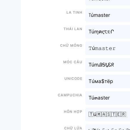
La tinh
꓄úmaster
Thái lan
Túɱคς੮૯Ր
Chữ mỏng
𝚃ú𝚖𝚊𝚜𝚝𝚎𝚛
Móc câu
TúmᎯᎦᎿᏋᖇ
Unicode
Тúма$тёр
Campuchia
Tú๓aster
Hỗn hợp
🇹ú🇲🇦🇸🇹🇪🇷
Chữ Lửa