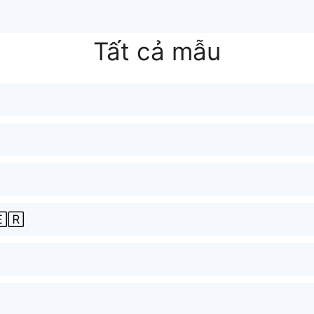
Tất cả mẫu
🅁