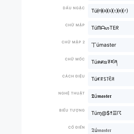
Dấu ngặc
Tú⒨⒜⒮⒯⒠⒭
Chữ mập
TúᗰᗩᔕTEᖇ
Chữ mập 2
丅úmaster
Chữ mốc
Túฅศຮ₮ཛཞ
Cách điệu
Túꎭꍏꌗ꓄ꍟꋪ
Nghệ thuật
𝕿ú𝖒𝖆𝖘𝖙𝖊𝖗
Biểu tượng
Túɱ@$☨☰☈
Cổ điển
𝔗ú𝔪𝔞𝔰𝔱𝔢𝔯